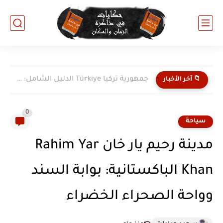
جمهورية تركيا Türkiye الدليل الشامل: جسر الحضارات وعملاق الشرق الأوسط...
📁 آخر الأخبار
0
سياحة
مدينة رحيم يار خان Rahim Yar
Khan الباكستانية: بوابة السند
وواحة الصحراء الخضراء