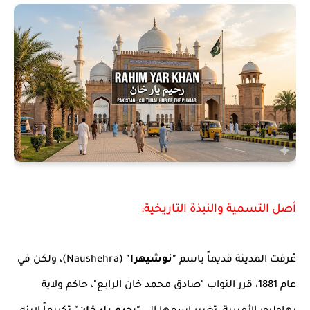
أصل التسمية والنبذة التاريخية:
عُرفت المدينة قديماً باسم
"نوشيهرا"
(Naushehra)، ولكن في
عام 1881، قرر النواب "صادق محمد خان الرابع"، حاكم ولاية