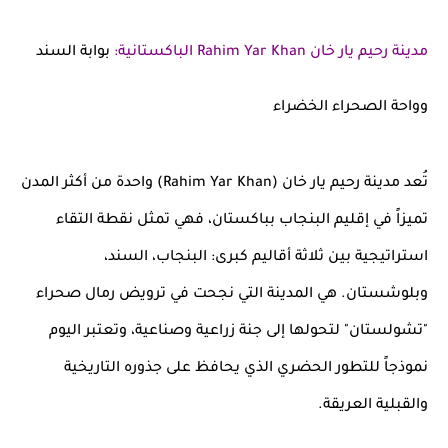
مدينة رحيم يار خان
Rahim Yar Khan الباكستانية
:
بوابة السند
وواحة الصحراء الخضراء
تُعد مدينة رحيم يار خان (Rahim Yar Khan) واحدة من أكثر المدن
تميزاً في إقليم البنجاب بباكستان، فهي تمثل نقطة التقاء
استراتيجية بين ثلاثة أقاليم كبرى: البنجاب، السند،
وبلوشستان. هي المدينة التي نجحت في ترويض رمال صحراء
"تشولستان" لتحولها إلى جنة زراعية وصناعية، وتعتبر اليوم
نموذجاً للتطور الحضري الذي يحافظ على جذوره التاريخية
والقبلية العريقة.