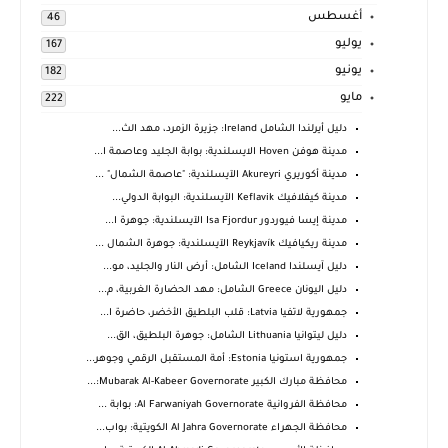
أغسطس
46
يوليو
167
يونيو
182
مايو
222
دليل أيرلندا الشامل Ireland: جزيرة الزمرد، مهد الث...
مدينة هوفن Hoven الايسلندية: بوابة الجليد وعاصمة ا...
مدينة أكوريري Akureyri الآيسلندية: "عاصمة الشمال" ...
مدينة كيفلافيك Keflavik الآيسلندية: البوابة الدولي...
مدينة إيسا فيوردور Isa Fjordur الآيسلندية: جوهرة ا...
مدينة ريكيافيك Reykjavík الآيسلندية: جوهرة الشمال ...
دليل آيسلندا Iceland الشامل: أرض النار والجليد، مو...
دليل اليونان Greece الشامل: مهد الحضارة الغربية، م...
جمهورية لاتفيا Latvia: قلب البلطيق الأخضر، حاضرة ا...
دليل ليتوانيا Lithuania الشامل: جوهرة البلطيق، الق...
جمهورية استونيا Estonia: أمة المستقبل الرقمي وجوهر...
محافظة مبارك الكبير Mubarak Al-Kabeer Governorate:...
محافظة الفروانية Al Farwaniyah Governorate: بوابة ...
محافظة الجهراء Al Jahra Governorate الكويتية: بواب...