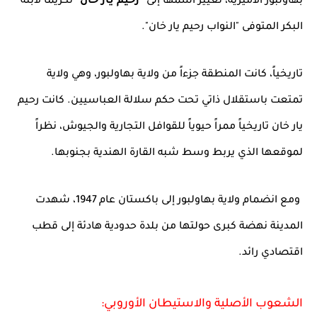
بهاولبور الأميرية، تغيير اسمها إلى
"رحيم يار خان"
تكريماً لابنه
البكر المتوفى "النواب رحيم يار خان".
تاريخياً، كانت المنطقة جزءاً من ولاية بهاولبور، وهي ولاية
تمتعت باستقلال ذاتي تحت حكم سلالة العباسيين. كانت رحيم
يار خان تاريخياً ممراً حيوياً للقوافل التجارية والجيوش، نظراً
لموقعها الذي يربط وسط شبه القارة الهندية بجنوبها.
ومع انضمام ولاية بهاولبور إلى باكستان عام 1947، شهدت
المدينة نهضة كبرى حولتها من بلدة حدودية هادئة إلى قطب
اقتصادي رائد.
الشعوب الأصلية والاستيطان الأوروبي: