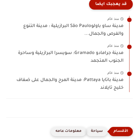
قد يعجبك ايضا
منذ عام
مدينة ساو باولوSão Paulo البرازيلية : مدينة التنوع
والفرص والجمال...
منذ عام
مدينة جرامادو Gramado: سويسرا البرازيلية وساحرة
الجنوب المتجمد
منذ عام
مدينة باتايا Pattaya: مدينة المرح والجمال على ضفاف
خليج تايلاند
سياحة
معلومات عامه