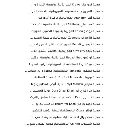
مدينة كرو Crewe city الموريتانية: عاصمة التجارة وا...
مدينة العيون Laayoune city الموريتانية: عاصمة الحو...
مدينة أطار Atar city الموريتانية: حاضرة آدرار التا...
مدينة سيليبابي Sélibaby الموريتانية: حاضرة الغابات...
مدينة روصو Rosso الموريتانية: بوابة الجنوب الموريت...
مدينة الزويرات Zouerate الموريتانية: عاصمة الحديد ...
مدينة كيهيدي Kehidi الموريتانية: ملتقى النهر والصح...
مدينة كيفة Kiffa city الموريتانية: حاضرة الشرق الم...
مدينة نواذيبو Nouadhibou الموريتانية: عاصمة الاقتص...
مدينة نواكشوط Nouakchott الموريتانية: لؤلؤة المحيط...
مدينة مينغورا Mingora الباكستانية: جوهرة وادي سوات...
مدينة بوروالا Burewala الباكستانية: مدينة الصناعة ...
مدينة ماردان Mardan الباكستانية: أرض المحاربين وعا...
مدينة ديرا غازي خان Dera Ghazi Khan: بوابة السليما...
مدينة كاسور Kasur الباكستانية: مدينة العشق والتراث...
مدينة رحيم يار خان Rahim Yar Khan الباكستانية: بوا...
مدينة أوكارا Okara الباكستانية: مدينة الذهب الأخضر...
مدينة ساهيوال Sahiwal الباكستانية: مدينة الذهب الأ...
مدينة شينيوت Chiniot الباكستانية: مدينة الفنون، سح...