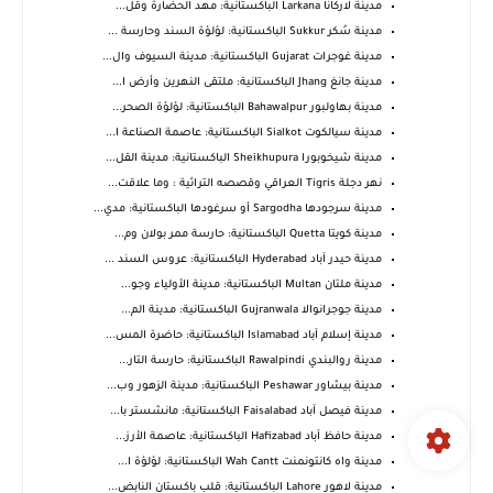
مدينة لاركانا Larkana الباكستانية: مهد الحضارة وقل...
مدينة سُكر Sukkur الباكستانية: لؤلؤة السند وحارسة ...
مدينة غوجرات Gujarat الباكستانية: مدينة السيوف وال...
مدينة جانغ Jhang الباكستانية: ملتقى النهرين وأرض ا...
مدينة بهاولبور Bahawalpur الباكستانية: لؤلؤة الصحر...
مدينة سيالكوت Sialkot الباكستانية: عاصمة الصناعة ا...
مدينة شيخوبورا Sheikhupura الباكستانية: مدينة القل...
نهر دجلة Tigris العراقي وقصصه التراثية : وما علاقت...
مدينة سرجودها Sargodha أو سرغودها الباكستانية: مدي...
مدينة كويتا Quetta الباكستانية: حارسة ممر بولان وم...
مدينة حيدر آباد Hyderabad الباكستانية: عروس السند ...
مدينة ملتان Multan الباكستانية: مدينة الأولياء وجو...
مدينة جوجرانوالا Gujranwala الباكستانية: مدينة الم...
مدينة إسلام آباد Islamabad الباكستانية: حاضرة المس...
مدينة روالبندي Rawalpindi الباكستانية: حارسة التار...
مدينة بيشاور Peshawar الباكستانية: مدينة الزهور وب...
مدينة فيصل آباد Faisalabad الباكستانية: مانشستر با...
مدينة حافظ آباد Hafizabad الباكستانية: عاصمة الأرز...
مدينة واه كانتونمنت Wah Cantt الباكستانية: لؤلؤة ا...
مدينة لاهور Lahore الباكستانية: قلب باكستان النابض...