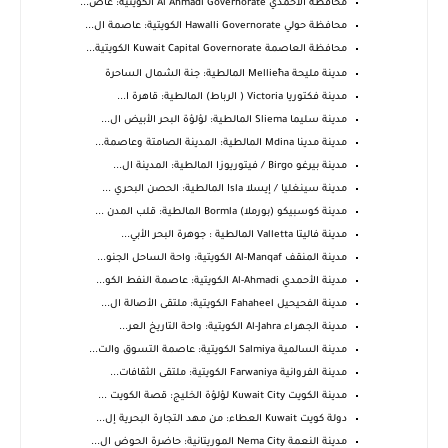
محافظة الأحمدي Al Ahmadi Governorate الكويتية: عاص...
محافظة حولي Hawalli Governorate الكويتية: عاصمة ال...
محافظة العاصمة Kuwait Capital Governorate الكويتية...
مدينة مليحة Mellieħa المالطية: جنة الشمال الساحرة
مدينة فكتوريا Victoria ( الرباط) المالطية: قاهرة ا...
مدينة سليما Sliema المالطية: لؤلؤة البحر الأبيض ال...
مدينة مدينا Mdina المالطية: المدينة الصامتة وعاصمة...
مدينة بيرغو Birgo / فيتوريوزا المالطية: المدينة ال...
مدينة سينغليا / إيسلا Isla المالطية: الحصن البحري ...
مدينة كوسبيكو (بورملا) Bormla المالطية: قلب المدن ...
مدينة فاليتا Valletta المالطية : جوهرة البحر الأبي...
مدينة المنقف Al-Manqaf الكويتية: واحة الساحل الجنو...
مدينة الأحمدي Al-Ahmadi الكويتية: عاصمة النفط الكو...
مدينة الفحيحيل Fahaheel الكويتية: ملتقى الأصالة ال...
مدينة الجهراء Al-Jahra الكويتية: واحة التاريخ العر...
مدينة السالمية Salmiya الكويتية: عاصمة التسوق والت...
مدينة الفروانية Farwaniya الكويتية: ملتقى الثقافات...
مدينة الكويت Kuwait City لؤلؤة الخليج: قصة الكويت ...
دولة كويت Kuwait العطاء: من مهد التجارة البحرية إل...
مدينة النعمة Nema City الموريتانية: حاضرة الحوض ال...