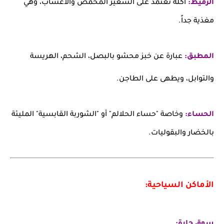
الزميط:
أكلة تعتمد على الشعير المحمص والأعشاب، وهي
مغذية جداً.
المطبق:
عبارة عن خبز محشو بالبصل، الشحم، الهريسة
والتوابل، ويطهى على الطاجن.
الحساء:
وخاصة "حساء الحلالم" أو "الشوربة القابسية" المليئة
بالخضار والبقوليات.
الأماكن السياحية:
سوق جارة: