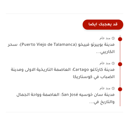
قد يعجبك ايضا
منذ عام
مدينة بوييرتو فييخو (Puerto Viejo de Talamanca): سحر
الكاريبي...
منذ عام
مدينة كارتاغو Cartago: العاصمة التاريخية الاولى ومدينة
الضباب في كوستاريكا
منذ عام
مدينة سان خوسيه San José: العاصمة وواحة الجمال
والتاريخ في...