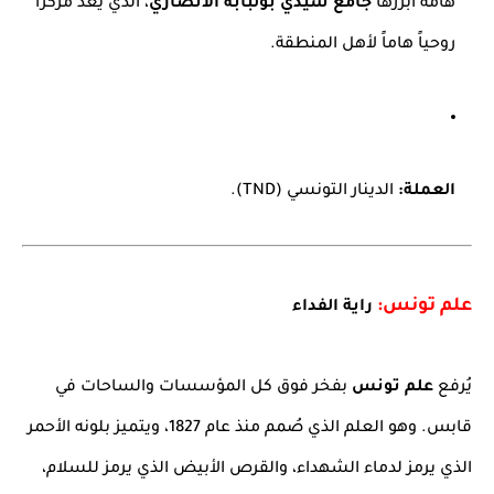
هامة أبرزها
جامع سيدي بولبابة الأنصاري
، الذي يعد مركزاً
روحياً هاماً لأهل المنطقة.
العملة:
الدينار التونسي (TND).
علم تونس:
راية الفداء
يُرفع
علم تونس
بفخر فوق كل المؤسسات والساحات في
قابس. وهو العلم الذي صُمم منذ عام 1827، ويتميز بلونه الأحمر
الذي يرمز لدماء الشهداء، والقرص الأبيض الذي يرمز للسلام،