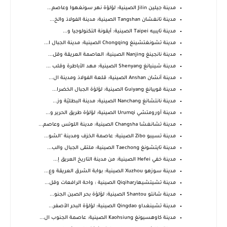
مدينة جيلين Jilin الصينية: لؤلؤة نهر سونغهوا وعاصم...
مدينة تانغشان Tangshan الصينية: مدينة الفولاذ والخ...
مدينة تايبيه Taipei الصينية: أيقونة التكنولوجيا و...
مدينة تشونغتشينغ Chongqing الصينية: مدينة الجبال ا...
مدينة نانجينغ Nanjing الصينية: العاصمة العريقة وقل...
مدينة شينيانغ Shenyang الصينية: مهد الأباطرة وقلب ...
مدينة أنشان Anshan الصينية: قلعة الفولاذ ومدينة ال...
مدينة قوييانغ Guiyang الصينية: لؤلؤة الجبال الخضرا...
مدينة نانتشانغ Nanchang الصينية: مدينة البطليّة وز...
مدينة أورومتشي Urumqi الصينية: لؤلؤة طريق الحرير و...
مدينة تشانغشا Changsha الصينية: مدينة اللوتس وعاصم...
مدينة تسيبو Zibo الصينية: عاصمة الخزف ومدينة "الشو...
مدينة تايتشونغ Taechong الصينية: ملتقى الجبال والب...
مدينة خفي Hefei الصينية: من مدينة التاريخ العريق إ...
مدينة سوزهو Xuzhou الصينية: بوابة الشرق العريقة وع...
مدينة تشيتشيهارQiqihar الصينية : واحة الرافعات وقل...
مدينة شانتو Shantou الصينية: لؤلؤة بحر الصين الجنو...
مدينة تشينغداو Qingdao الصينية: لؤلؤة البحر الأصفر...
مدينة كاوهسيونغ Kaohsiung الصينية: عاصمة الجنوب ال...