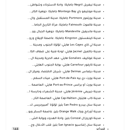
مدينة نيغريل Negril جامايكا: واحة الاسترخاء وشواطئ...
مدينة مونتيغو باي Montego Bay جامايكا: جوهرة الكار...
مدينة بورتمور Portmore جامايكا: مدينة المستقبل وال...
مدينة فالموث Falmouth جامايكا: مرآة التاريخ الجاما...
مدينة مانديفيل Mandeville جامايكا: جوهرة الجبال وو...
مدينة كينغستون Kingston جامايكا: عاصمة الإيقاع ورو...
مدينة لي كاي Les Cayes هايتي: لؤلؤة الجنوب ومدينة ...
مدينة جاكميل Jacmel هايتي: لوحة فنية على ضفاف الكا...
مدينة غوناييف Gonaïves هايتي: مهد الحرية ومدينة ال...
مدينة كارفور Carrefour هايتي: بوابة الجنوب الهايتي...
مدينة ديلماس Delmas هايتي: شريان الاقتصاد ومركز ال...
مدينة بورت دي بيه Port-de-Paix هايتي: ميناء السلام...
مدينة بورت أو برانس Port-au-Prince هايتي: العاصمة ...
مدينة جيريمي Jérémie هايتي: مدينة الشعراء وحارسة ا...
مدينة كاب هايتيان Cap-Haïtien هايتي: العاصمة التار...
مدينة سان بيدرو San Pedro بليز: لؤلؤة "أمبيرجريس ك...
مدينة أورانج ووك Orange Walk بليز: عاصمة السكر وبو...
مدينة كوروزال Corozal بليز: واحة الهدوء وبوابة الش...
مدينة سان إغناسيو San Ignacio بليز: قلب الأدغال وج...
فبراير
148