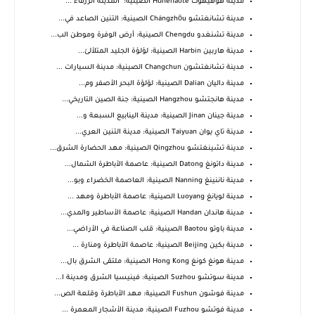
مدينة هوهيهوت Hūhéhàotè الصينية: "المدينة الزرقاء"...
مدينة تشانغتشو Chángzhōu الصينية: التنين الصاعد في...
مدينة تشنغدو Chengdu الصينية: أرض الوفرة وموطن الب...
مدينة هاربين Harbin الصينية: لؤلؤة الجليد المتلألئ...
مدينة تشانغتشون Changchun الصينية: مدينة السيارات ...
مدينة داليان Dalian الصينية: لؤلؤة البحر الأصفر وم...
مدينة هانجتشو Hangzhou الصينية: جنة الصين التاريخي...
مدينة جينان Jinan الصينية: مدينة الينابيع السبعة و...
مدينة تاي يوان Taiyuan الصينية: مدينة التنين العري...
مدينة تشينغتشو Qingzhou الصينية: مهد الحضارة الشرق...
مدينة داتونغ Datong الصينية: عاصمة الأباطرة الشمال...
مدينة ناننينغ Nanning الصينية: العاصمة الخضراء وبو...
مدينة لويانغ Luoyang الصينية: عاصمة الأباطرة ومهد ...
مدينة هاندان Handan الصينية: عاصمة الأساطير والمدي...
مدينة باوتو Baotou الصينية: قلب الصناعة في الأراضي...
مدينة بكين Beijing الصينية: عاصمة الأباطرة ومنارة ...
مدينة هونغ كونغ Hong Kong الصينية: ملتقى الشرق بال...
مدينة سوتشو Suzhou الصينية: فينيسيا الشرق ومدينة ا...
مدينة فوشون Fushun الصينية: مهد الأباطرة وقلعة الص...
مدينة فوتشو Fuzhou الصينية: مدينة الأشجار المعمرة ...