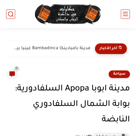
مدينة كوينهاميل Quinhamel غينيا بيساو: عبق الثقافة البابيليّة وسحر...
📁 آخر الأخبار
0
سياحة
مدينة ابوبا Apopa السلفادورية:
بوابة الشمال السلفادوري
النابضة