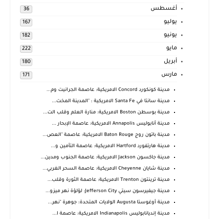
أغسطس
36
يوليو
167
يونيو
182
مايو
222
أبريل
180
مارس
171
مدينة كونكورد Concord الامريكية: عاصمة الجرانيت وم...
مدينة سانتا في Santa Fe الامريكية : "المدينة المخت...
مدينة بوسطن Boston الامريكية: منارة العلم وقلب الت...
مدينة أنابوليس Annapolis الامريكية: عاصمة الإبحار ...
مدينة باتون روج Baton Rouge الامريكية: عاصمة "العص...
مدينة هارتفورد Hartford الامريكية: عاصمة التأمين و...
مدينة جاكسون Jackson الامريكية: عاصمة الجنوب ومدين...
مدينة شايان Cheyenne الامريكية: عاصمة السحر الغربي...
مدينة ترينتون Trenton الامريكية: عاصمة الثورة وقلب...
مدينة جيفيرسون سيتي Jefferson City: لؤلؤة نهر ميزو...
مدينة أوغوستا Augusta الولايات المتحدة: جوهرة "نهر...
مدينة إنديانابوليس Indianapolis الامريكية: عاصمة ا...