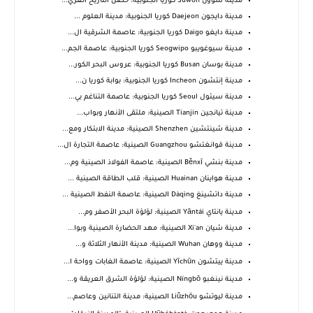
مدينة سوون Suwon كوريا الجنوبية: حصن التاريخ العري...
مدينة دايجون Daejeon كوريا الجنوبية: مدينة العلوم ...
مدينة دايغو Daigo كوريا الجنوبية: عاصمة الشرقية ال...
مدينة سيوغويبو Seogwipo كوريا الجنوبية: عاصمة الجم...
مدينة بوسان Busan كوريا الجنوبية: عروس البحر الكور...
مدينة إنتشون Incheon كوريا الجنوبية: بوابة كوريا ن...
مدينة سيئول Seoul كوريا الجنوبية: عاصمة التناغم بي...
مدينة تيانجين Tianjin الصينية: ملتقى الأنهار وبواب...
مدينة شينتشين Shenzhen الصينية: مدينة الابتكار ومع...
مدينة قوانغتشو Guangzhou الصينية: عاصمة التجارة ال...
مدينة بنشي Běnxī الصينية: عاصمة الفولاذ الصينية وم...
مدينة هواينان Huainan الصينية: قلب الطاقة الصينية ...
مدينة داتشينغ Dàqìng الصينية: عاصمة النفط الصينية ...
مدينة يانتاي Yāntái الصينية: لؤلؤة البحر الأصفر وم...
مدينة شيان Xi'an الصينية: مهد الحضارة الصينية وبوا...
مدينة ووهان Wuhan الصينية: مدينة الأنهار الثلاثة و...
مدينة ييتشون Yīchūn الصينية: عاصمة الغابات وواحة ا...
مدينة نينغبو Níngbō الصينية: لؤلؤة الشرق العريقة و...
مدينة ليوتشو Liǔzhōu الصينية: مدينة التنانين وعاصم...