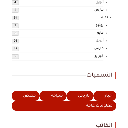
أبريل
4
مارس
2
2023
91
يونيو
1
مايو
8
أبريل
26
مارس
47
فبراير
9
التسميات
اخبار
تاريخي
سياحة
قصص
معلومات عامه
الكاتب