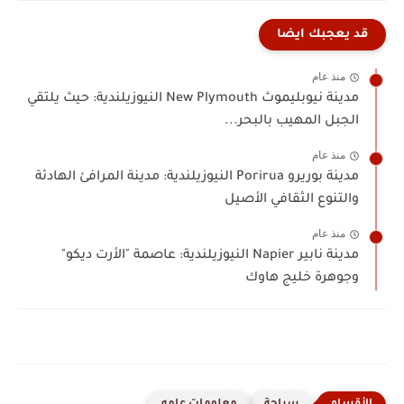
قد يعجبك ايضا
منذ عام
مدينة نيوبليموث New Plymouth النيوزيلندية: حيث يلتقي
الجبل المهيب بالبحر...
منذ عام
مدينة بوريرو Porirua النيوزيلندية: مدينة المرافئ الهادئة
والتنوع الثقافي الأصيل
منذ عام
مدينة نابير Napier النيوزيلندية: عاصمة "الأرت ديكو"
وجوهرة خليج هاوك