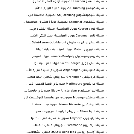
مدينة لانتشو Lanzhou الصينية: لؤلؤة النهر الأصفر و...
مدينة كونمنغ Kunming الصينية: مدينة الربيع الدائم ...
مدينة شيجواتشوانغ Shijiazhuang الصينية: عاصمة خبي ...
مدينة شنغهاي Shanghai الصينية: لؤلؤة الشرق وعاصمة ...
مدينة كورو Kourou غويانا الفرنسية: مدينة الفضاء في...
مدينة كايين Cayenne غويانا الفرنسية: حيث تلتقي الث...
مدينة سان لوران دو ماروني Saint-Laurent-du-Maroni ...
مدينة ماتوري Matoury غويانا الفرنسية: بوابة غويانا...
مدينة ريمير-مونتجولي Rémire-Montjoly غويانا الفرنس...
مدينة سان جورج Saint-Georges غويانا الفرنسية: بوا...
مدينة فاغينينغن Wageningen سورينام: سيدة مزارع الأ...
مدينة غرونينغن Groningen سورينام: شاطئ النهر التار...
مدينة مارينبورغ Mariënburg سورينام: قصة الذهب الأب...
مدينة نيو أمستردام Nieuw Amsterdam سورينام: حارسة ...
مدينة موينغو Moengo سورينام: من عاصمة البوكسيت إلى...
مدينة نيو نيكيري Nieuw Nickerie سورينام: عاصمة الأ...
مدينة البينا Albina سورينام: لؤلؤة النهر وبوابة سو...
مدينة ليليدورب Lelydorp سورينام: مدينة الفراشات وا...
مدينة باراماريبو Paramaribo سورينام: ملتقى الثقافا...
مدينة أوتشو ريوس Ocho Rios جامايكا: ملتقى الشلالات...