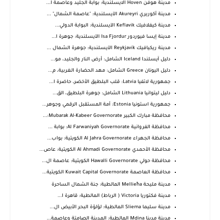
مدينة هوفن Hoven الايسلندية: بوابة الجليد وعاصمة ا...
مدينة أكوريري Akureyri الآيسلندية: "عاصمة الشمال" ...
مدينة كيفلافيك Keflavik الآيسلندية: البوابة الدولي...
مدينة إيسا فيوردور Isa Fjordur الآيسلندية: جوهرة ا...
مدينة ريكيافيك Reykjavík الآيسلندية: جوهرة الشمال ...
دليل آيسلندا Iceland الشامل: أرض النار والجليد، مو...
دليل اليونان Greece الشامل: مهد الحضارة الغربية، م...
جمهورية لاتفيا Latvia: قلب البلطيق الأخضر، حاضرة ا...
دليل ليتوانيا Lithuania الشامل: جوهرة البلطيق، الق...
جمهورية استونيا Estonia: أمة المستقبل الرقمي وجوهر...
محافظة مبارك الكبير Mubarak Al-Kabeer Governorate:...
محافظة الفروانية Al Farwaniyah Governorate: بوابة ...
محافظة الجهراء Al Jahra Governorate الكويتية: بواب...
محافظة الأحمدي Al Ahmadi Governorate الكويتية: عاص...
محافظة حولي Hawalli Governorate الكويتية: عاصمة ال...
محافظة العاصمة Kuwait Capital Governorate الكويتية...
مدينة مليحة Mellieħa المالطية: جنة الشمال الساحرة
مدينة فكتوريا Victoria ( الرباط) المالطية: قاهرة ا...
مدينة سليما Sliema المالطية: لؤلؤة البحر الأبيض ال...
مدينة مدينا Mdina المالطية: المدينة الصامتة وعاصمة...