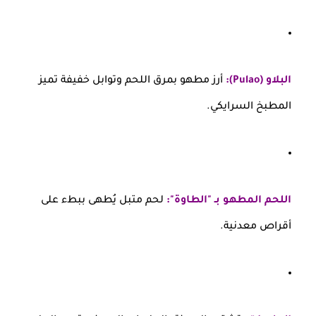
البلاو (Pulao):
أرز مطهو بمرق اللحم وتوابل خفيفة تميز
المطبخ السرايكي.
اللحم المطهو بـ "الطاوة":
لحم متبل يُطهى ببطء على
أقراص معدنية.