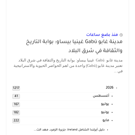
منذ بضع ساعات
مدينة غابو Gabú غينيا بيساو: بوابة التاريخ
والثقافة في شرق البلاد
مدينة غابو Gabú غينيا بيساو: بوابة التاريخ والثقافة في شرق البلاد
تعتبر مدينة غابو (Gabú) واحدة من اهم الحواضر الحيوية والاستراتيجية
في ...
2026
1217
أغسطس
41
يوليو
167
يونيو
182
مايو
222
دليل أيرلندا الشامل Ireland: جزيرة الزمرد، مهد الث...