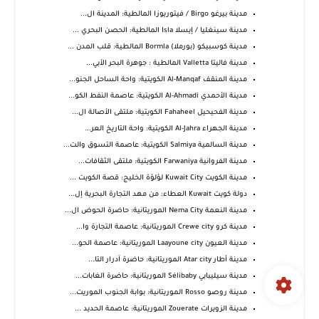
مدينة بيرغو Birgo / فيتوريوزا المالطية: المدينة ال...
مدينة سينغليا / إيسلا Isla المالطية: الحصن البحري ...
مدينة كوسبيكو (بورملا) Bormla المالطية: قلب المدن ...
مدينة فاليتا Valletta المالطية : جوهرة البحر الأبي...
مدينة المنقف Al-Manqaf الكويتية: واحة الساحل الجنو...
مدينة الأحمدي Al-Ahmadi الكويتية: عاصمة النفط الكو...
مدينة الفحيحيل Fahaheel الكويتية: ملتقى الأصالة ال...
مدينة الجهراء Al-Jahra الكويتية: واحة التاريخ العر...
مدينة السالمية Salmiya الكويتية: عاصمة التسوق والت...
مدينة الفروانية Farwaniya الكويتية: ملتقى الثقافات...
مدينة الكويت Kuwait City لؤلؤة الخليج: قصة الكويت ...
دولة كويت Kuwait العطاء: من مهد التجارة البحرية إل...
مدينة النعمة Nema City الموريتانية: حاضرة الحوض ال...
مدينة كرو Crewe city الموريتانية: عاصمة التجارة وا...
مدينة العيون Laayoune city الموريتانية: عاصمة الحو...
مدينة أطار Atar city الموريتانية: حاضرة آدرار التا...
مدينة سيليبابي Sélibaby الموريتانية: حاضرة الغابات...
مدينة روصو Rosso الموريتانية: بوابة الجنوب الموريت...
مدينة الزويرات Zouerate الموريتانية: عاصمة الحديد ...