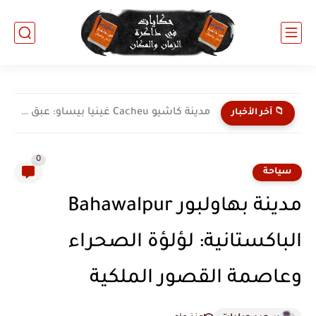
مدينة كاشيو Cacheu غينيا بيساو: عبق التاريخ الساحلي وتراث...
📁 آخر الأخبار
0
سياحة
مدينة بهاولبور Bahawalpur
الباكستانية: لؤلؤة الصحراء
وعاصمة القصور الملكية