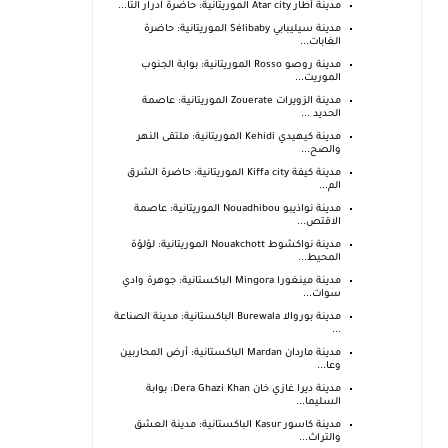
مدينة أطار Atar city الموريتانية: حاضرة آدرار التا...
مدينة سيليبابي Sélibaby الموريتانية: حاضرة
الغابات...
مدينة روصو Rosso الموريتانية: بوابة الجنوب
الموريت...
مدينة الزويرات Zouerate الموريتانية: عاصمة
الحديد ...
مدينة كيهيدي Kehidi الموريتانية: ملتقى النهر
والصح...
مدينة كيفة Kiffa city الموريتانية: حاضرة الشرق
الم...
مدينة نواذيبو Nouadhibou الموريتانية: عاصمة
الاقتص...
مدينة نواكشوط Nouakchott الموريتانية: لؤلؤة
المحيط...
مدينة مينغورا Mingora الباكستانية: جوهرة وادي
سوات...
مدينة بوروالا Burewala الباكستانية: مدينة الصناعة
...
مدينة ماردان Mardan الباكستانية: أرض المحاربين
وعا...
مدينة ديرا غازي خان Dera Ghazi Khan: بوابة
السليما...
مدينة كاسور Kasur الباكستانية: مدينة العشق
والتراث...