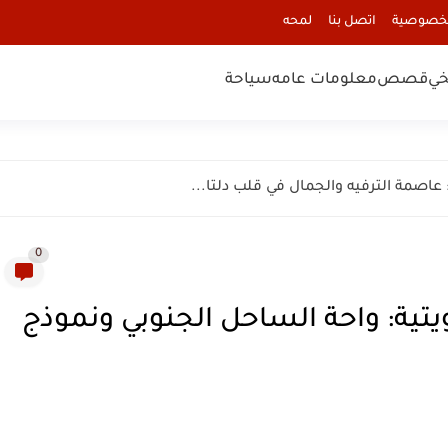
لخصوصية
اتصل بنا
لمحه
خي
قصص
معلومات عامه
سياحة
0
لمنقف Al-Manqaf الكويتية: واحة الساحل الجنوبي ونموذج