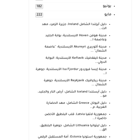
يونيو
182
مايو
222
دليل أيرلندا الشامل Ireland: جزيرة الزمرد، مهد
الث...
مدينة هوفن Hoven الايسلندية: بوابة الجليد
وعاصمة ا...
مدينة أكوريري Akureyri الآيسلندية: "عاصمة
الشمال" ...
مدينة كيفلافيك Keflavik الآيسلندية: البوابة
الدولي...
مدينة إيسا فيوردور Isa Fjordur الآيسلندية: جوهرة
ا...
مدينة ريكيافيك Reykjavík الآيسلندية: جوهرة
الشمال ...
دليل آيسلندا Iceland الشامل: أرض النار والجليد،
مو...
دليل اليونان Greece الشامل: مهد الحضارة
الغربية، م...
جمهورية لاتفيا Latvia: قلب البلطيق الأخضر،
حاضرة ا...
دليل ليتوانيا Lithuania الشامل: جوهرة البلطيق،
الق...
جمهورية استونيا Estonia: أمة المستقبل الرقمي