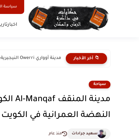
سياسة ا
اخبار
تاري
مدينة أوواري Owerri النيجيرية: عاصمة الترفيه والجمال في قلب دلتا...
📁 آخر الأخبار
سياحة
مدينة ا
النهضة العمرانية في الكويت
سعيد جرادات
منذ عام