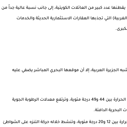
طنها عدد كبير من العائلات الكويتية، إلى جانب نسبة عالية جداً من
والغربية) التي تجذبها العقارات الاستثمارية الحديثة والخدمات
كبرى.
ه الجزيرة العربية، إلا أن موقعها البحري المباشر يضفي عليه
حار وطويل وجاف جداً، حيث تتراوح درجات الحرارة بين 44 و49 درجة مئوية، وترتفع معدلات الرطوبة الجوية
لبحرية الدافئة.
قصير ولطيف جداً، حيث تتراوح درجات الحرارة بين 12 و20 درجة مئوية، وتنشط خلاله حركة التنزه على الشواطئ