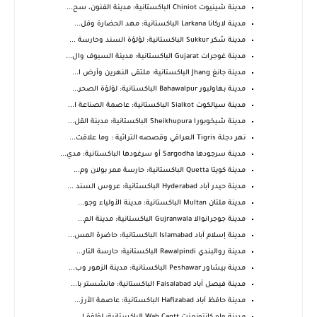
مدينة شينيوت Chiniot الباكستانية: مدينة الفنون، سح...
مدينة لاركانا Larkana الباكستانية: مهد الحضارة وقل...
مدينة سُكر Sukkur الباكستانية: لؤلؤة السند وحارسة ...
مدينة غوجرات Gujarat الباكستانية: مدينة السيوف وال...
مدينة جانغ Jhang الباكستانية: ملتقى النهرين وأرض ا...
مدينة بهاولبور Bahawalpur الباكستانية: لؤلؤة الصحر...
مدينة سيالكوت Sialkot الباكستانية: عاصمة الصناعة ا...
مدينة شيخوبورا Sheikhupura الباكستانية: مدينة القل...
نهر دجلة Tigris العراقي وقصصه التراثية : وما علاقت...
مدينة سرجودها Sargodha أو سرغودها الباكستانية: مدي...
مدينة كويتا Quetta الباكستانية: حارسة ممر بولان وم...
مدينة حيدر آباد Hyderabad الباكستانية: عروس السند ...
مدينة ملتان Multan الباكستانية: مدينة الأولياء وجو...
مدينة جوجرانوالا Gujranwala الباكستانية: مدينة الم...
مدينة إسلام آباد Islamabad الباكستانية: حاضرة المس...
مدينة روالبندي Rawalpindi الباكستانية: حارسة التار...
مدينة بيشاور Peshawar الباكستانية: مدينة الزهور وب...
مدينة فيصل آباد Faisalabad الباكستانية: مانشستر با...
مدينة حافظ آباد Hafizabad الباكستانية: عاصمة الأرز...