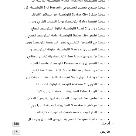
مدينة المحمدية Muhammadiyah التونسية: حارسة التار...
مدينة سيدي حسين السيجومي Sidi Hussein التونسية: قل...
مدينة سكرة Sukkar City التونسية: من بساتين "البرتق...
مدينة قفصة Gafsa التونسية: بوابة الجنوب الغربي وحا...
مدينة رواد Ruad City التونسية: لؤلؤة المتوسط الصاع...
مدينة قابس Gabes city التونسية: واحة المتوسط الساح...
مدينة حي التضامن التونسي: نبض العاصمة التونسية ورم...
مدينة المرسى Marsa city التونسية: أيقونة المتوسط و...
مدينة بن عروس Ben Arous التونسية: رئة تونس الصناعي...
مدينة القصرين Kasserine city التونسية: عاصمة السبا...
مدينة دوار هيشر Douar Hicher التونسية: قلعة الكدح ...
مدينة حومة السوق Houmet Souk التونسية: عاصمة "جزير...
مدينة الكرم Al-Karm City التونسية: لؤلؤة الضاحية ا...
مدينة الرباط Rabat المغربية: عاصمة الأنوار وذاكرة ...
مدينة فاس Fes المغربية: العاصمة الروحية ومرآة الحض...
مدينة مراكش Marrakech المغربية: المدينة الحمراء وع...
مدينة الدار البيضاء Casablanca المغربية: حكاية الم...
مدينة طنجة Tangier المغربية: عروس الشمال وبوابة ال...
أبريل
180
مارس
171