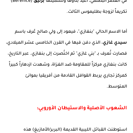
في العصر البطلمي، أعيد بناؤها وتسميتها
برنيق
(Berenice)
تكريماً لزوجة بطليموس الثالث.
أما الاسم الحالي "بنغازي"، فيعود إلى ولي صالح عُرف باسم
سيدي غازي
، الذي دفن فيها في القرن الخامس عشر الميلادي،
فصارت تُعرف بـ "بني غازي" ثم اختُصرت إلى بنغازي. عبر التاريخ،
كانت بنغازي مركزاً للمقاومة ضد الغزاة، وشهدت ازدهاراً كبيراً
كمركز تجاري يربط القوافل القادمة من أفريقيا بموانئ
المتوسط.
الشعوب الأصلية والاستيطان الأوروبي:
استوطنت القبائل الليبية القديمة (البربر/الأمازيغ) هذه