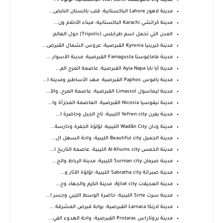
مدينة واه كانتونمنت Wah Cantt الباكستانية: لؤلؤة ا...
مدينة لاهور Lahore الباكستانية: قلب باكستان النابض...
مدينة كراتشي Karachi الباكستانية: ميناء الأحلام ون...
المدن التي تحمل اسم طرابلس (Tripolis) حول العالم:
مدينة كيرينيا Kyrenia القبرصية: عروس الشمال القبرص...
مدينة فاماغوستا Famagusta القبرصية: مدينة الأسوار ...
مدينة أيا نابا Ayia Napa القبرصية: عاصمة المرح الم...
مدينة بافوس Paphos القبرصية: مهد الأساطير ومدينة ا...
مدينة ليماسول Limassol القبرصية: عاصمة المرح، والأ...
مدينة نيقوسيا Nicosia القبرصية: العاصمة المجزأة وا...
مدينة يفرن Yefren city الليبية: تاج الجبل وحاضرة ا...
مدينة ودان Wadān City الليبية: لؤلؤة الجفرة وحارسة...
مدينة الجميل Beautiful city الليبية: واحة السهل ال...
مدينة الخمس Al-Khums city الليبية: عاصمة التاريخ ا...
مدينة صرمان Surman city الليبية: مدينة الرباط والج...
مدينة صبراتة Sabratha city الليبية: لؤلؤة الآثار و...
مدينة العجيلات Ajilat city: مدينة الكرم والجهاد وح...
مدينة سرت Sirte الليبية: حاضرة الوسط الليبي وجسر ا...
مدينة لارنكا Larnaca القبرصية: بوابة قبرص المشرقة ...
مدينة بروتاراس Protaras القبرصية: واحة الهدوء الفي...