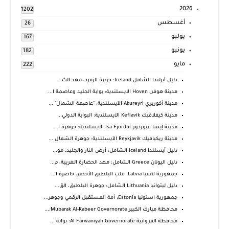
2026
1202
أغسطس
26
يوليو
167
يونيو
182
مايو
222
دليل أيرلندا الشامل Ireland: جزيرة الزمرد، مهد الث...
مدينة هوفن Hoven الايسلندية: بوابة الجليد وعاصمة ا...
مدينة أكوريري Akureyri الآيسلندية: "عاصمة الشمال" ...
مدينة كيفلافيك Keflavik الآيسلندية: البوابة الدولي...
مدينة إيسا فيوردور Isa Fjordur الآيسلندية: جوهرة ا...
مدينة ريكيافيك Reykjavík الآيسلندية: جوهرة الشمال ...
دليل آيسلندا Iceland الشامل: أرض النار والجليد، مو...
دليل اليونان Greece الشامل: مهد الحضارة الغربية، م...
جمهورية لاتفيا Latvia: قلب البلطيق الأخضر، حاضرة ا...
دليل ليتوانيا Lithuania الشامل: جوهرة البلطيق، الق...
جمهورية استونيا Estonia: أمة المستقبل الرقمي وجوهر...
محافظة مبارك الكبير Mubarak Al-Kabeer Governorate:...
محافظة الفروانية Al Farwaniyah Governorate: بوابة ...