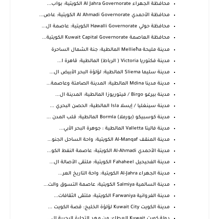
محافظة الجهراء Al Jahra Governorate الكويتية: بواب...
محافظة الأحمدي Al Ahmadi Governorate الكويتية: عاص...
محافظة حولي Hawalli Governorate الكويتية: عاصمة ال...
محافظة العاصمة Kuwait Capital Governorate الكويتية...
مدينة مليحة Mellieħa المالطية: جنة الشمال الساحرة
مدينة فكتوريا Victoria ( الرباط) المالطية: قاهرة ا...
مدينة سليما Sliema المالطية: لؤلؤة البحر الأبيض ال...
مدينة مدينا Mdina المالطية: المدينة الصامتة وعاصمة...
مدينة بيرغو Birgo / فيتوريوزا المالطية: المدينة ال...
مدينة سينغليا / إيسلا Isla المالطية: الحصن البحري ...
مدينة كوسبيكو (بورملا) Bormla المالطية: قلب المدن ...
مدينة فاليتا Valletta المالطية : جوهرة البحر الأبي...
مدينة المنقف Al-Manqaf الكويتية: واحة الساحل الجنو...
مدينة الأحمدي Al-Ahmadi الكويتية: عاصمة النفط الكو...
مدينة الفحيحيل Fahaheel الكويتية: ملتقى الأصالة ال...
مدينة الجهراء Al-Jahra الكويتية: واحة التاريخ العر...
مدينة السالمية Salmiya الكويتية: عاصمة التسوق والت...
مدينة الفروانية Farwaniya الكويتية: ملتقى الثقافات...
مدينة الكويت Kuwait City لؤلؤة الخليج: قصة الكويت ...
دولة كويت Kuwait العطاء: من مهد التجارة البحرية إل...