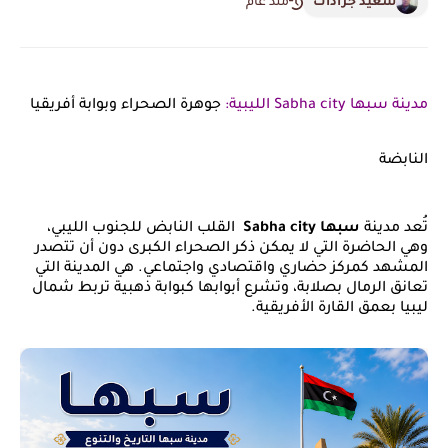
سعيد جرادات
منذ عام
مدينة سبها Sabha city الليبية:
جوهرة الصحراء وبوابة أفريقيا
النابضة
تُعد مدينة
سبها Sabha city
القلب النابض للجنوب الليبي،
وهي الحاضرة التي لا يمكن ذكر الصحراء الكبرى دون أن تتصدر
المشهد كمركز حضاري واقتصادي واجتماعي. هي المدينة التي
تعانق الرمال بصلابة، وتشرع أبوابها كبوابة ذهبية تربط شمال
ليبيا بعمق القارة الأفريقية.