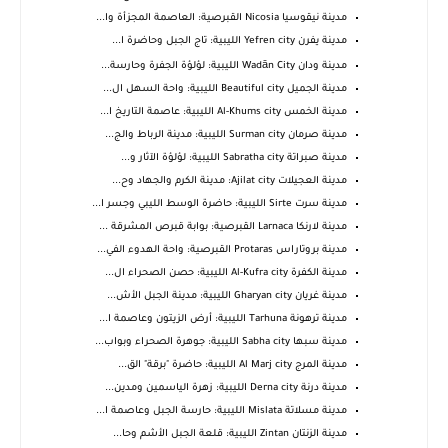
مدينة نيقوسيا Nicosia القبرصية: العاصمة المجزأة وا...
مدينة يفرن Yefren city الليبية: تاج الجبل وحاضرة ا...
مدينة ودان Wadān City الليبية: لؤلؤة الجفرة وحارسة...
مدينة الجميل Beautiful city الليبية: واحة السهل ال...
مدينة الخمس Al-Khums city الليبية: عاصمة التاريخ ا...
مدينة صرمان Surman city الليبية: مدينة الرباط والج...
مدينة صبراتة Sabratha city الليبية: لؤلؤة الآثار و...
مدينة العجيلات Ajilat city: مدينة الكرم والجهاد وح...
مدينة سرت Sirte الليبية: حاضرة الوسط الليبي وجسر ا...
مدينة لارنكا Larnaca القبرصية: بوابة قبرص المشرقة ...
مدينة بروتاراس Protaras القبرصية: واحة الهدوء الفي...
مدينة الكفرة Al-Kufra city الليبية: حصن الصحراء ال...
مدينة غريان Gharyan city الليبية: مدينة الجبل الأش...
مدينة ترهونة Tarhuna الليبية: أرض الزيتون وعاصمة ا...
مدينة سبها Sabha city الليبية: جوهرة الصحراء وبواب...
مدينة المرج Al Marj city الليبية: حاضرة "برقة" الق...
مدينة درنة Derna city الليبية: زهرة الياسمين ومدين...
مدينة مسلاتة Mislata الليبية: حارسة الجبل وعاصمة ا...
مدينة الزنتان Zintan الليبية: قلعة الجبل الأشم وحا...