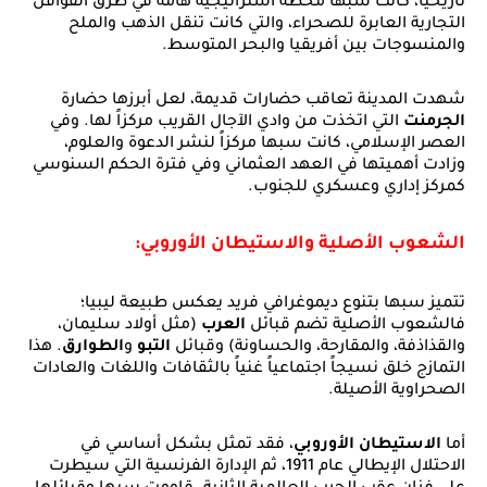
تاريخياً، كانت سبها محطة استراتيجية هامة في طرق القوافل
التجارية العابرة للصحراء، والتي كانت تنقل الذهب والملح
والمنسوجات بين أفريقيا والبحر المتوسط.
شهدت المدينة تعاقب حضارات قديمة، لعل أبرزها حضارة
الجرمنت
التي اتخذت من وادي الآجال القريب مركزاً لها. وفي
العصر الإسلامي، كانت سبها مركزاً لنشر الدعوة والعلوم،
وزادت أهميتها في العهد العثماني وفي فترة الحكم السنوسي
كمركز إداري وعسكري للجنوب.
الشعوب الأصلية والاستيطان الأوروبي:
تتميز سبها بتنوع ديموغرافي فريد يعكس طبيعة ليبيا؛
فالشعوب الأصلية تضم قبائل
العرب
(مثل أولاد سليمان،
والقذاذفة، والمقارحة، والحساونة) وقبائل
التبو
و
الطوارق
. هذا
التمازج خلق نسيجاً اجتماعياً غنياً بالثقافات واللغات والعادات
الصحراوية الأصيلة.
أما
الاستيطان الأوروبي
، فقد تمثل بشكل أساسي في
الاحتلال الإيطالي عام 1911، ثم الإدارة الفرنسية التي سيطرت