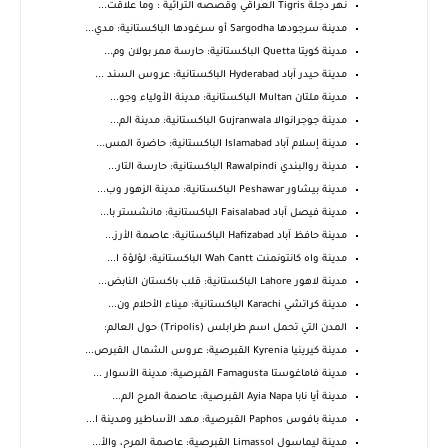
نهر دجلة Tigris العراقي وقصصه التراثية : وما علاقت...
مدينة سرجودها Sargodha أو سرغودها الباكستانية: مدي...
مدينة كويتا Quetta الباكستانية: حارسة ممر بولان وم...
مدينة حيدر آباد Hyderabad الباكستانية: عروس السند ...
مدينة ملتان Multan الباكستانية: مدينة الأولياء وجو...
مدينة جوجرانوالا Gujranwala الباكستانية: مدينة الم...
مدينة إسلام آباد Islamabad الباكستانية: حاضرة المس...
مدينة روالبندي Rawalpindi الباكستانية: حارسة التار...
مدينة بيشاور Peshawar الباكستانية: مدينة الزهور وب...
مدينة فيصل آباد Faisalabad الباكستانية: مانشستر با...
مدينة حافظ آباد Hafizabad الباكستانية: عاصمة الأرز...
مدينة واه كانتونمنت Wah Cantt الباكستانية: لؤلؤة ا...
مدينة لاهور Lahore الباكستانية: قلب باكستان النابض...
مدينة كراتشي Karachi الباكستانية: ميناء الأحلام ون...
المدن التي تحمل اسم طرابلس (Tripolis) حول العالم:
مدينة كيرينيا Kyrenia القبرصية: عروس الشمال القبرص...
مدينة فاماغوستا Famagusta القبرصية: مدينة الأسوار ...
مدينة أيا نابا Ayia Napa القبرصية: عاصمة المرح الم...
مدينة بافوس Paphos القبرصية: مهد الأساطير ومدينة ا...
مدينة ليماسول Limassol القبرصية: عاصمة المرح، والأ...