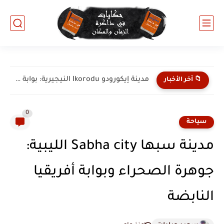
مدينة إيكورودو Ikorodu النيجيرية: بوابة لاغوس الكبرى وقطب التجارة والصناعة...
📁 آخر الأخبار
0
سياحة
مدينة سبها Sabha city الليبية:
جوهرة الصحراء وبوابة أفريقيا
النابضة