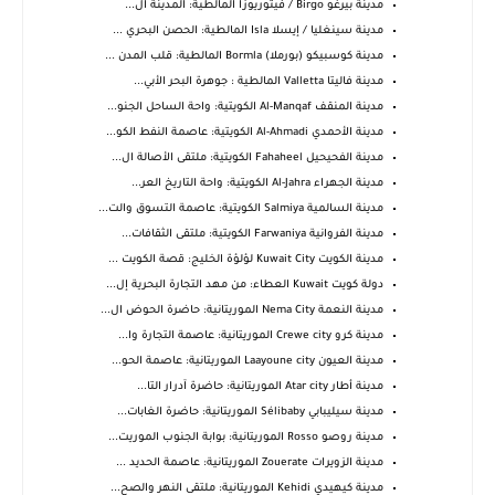
مدينة بيرغو Birgo / فيتوريوزا المالطية: المدينة ال...
مدينة سينغليا / إيسلا Isla المالطية: الحصن البحري ...
مدينة كوسبيكو (بورملا) Bormla المالطية: قلب المدن ...
مدينة فاليتا Valletta المالطية : جوهرة البحر الأبي...
مدينة المنقف Al-Manqaf الكويتية: واحة الساحل الجنو...
مدينة الأحمدي Al-Ahmadi الكويتية: عاصمة النفط الكو...
مدينة الفحيحيل Fahaheel الكويتية: ملتقى الأصالة ال...
مدينة الجهراء Al-Jahra الكويتية: واحة التاريخ العر...
مدينة السالمية Salmiya الكويتية: عاصمة التسوق والت...
مدينة الفروانية Farwaniya الكويتية: ملتقى الثقافات...
مدينة الكويت Kuwait City لؤلؤة الخليج: قصة الكويت ...
دولة كويت Kuwait العطاء: من مهد التجارة البحرية إل...
مدينة النعمة Nema City الموريتانية: حاضرة الحوض ال...
مدينة كرو Crewe city الموريتانية: عاصمة التجارة وا...
مدينة العيون Laayoune city الموريتانية: عاصمة الحو...
مدينة أطار Atar city الموريتانية: حاضرة آدرار التا...
مدينة سيليبابي Sélibaby الموريتانية: حاضرة الغابات...
مدينة روصو Rosso الموريتانية: بوابة الجنوب الموريت...
مدينة الزويرات Zouerate الموريتانية: عاصمة الحديد ...
مدينة كيهيدي Kehidi الموريتانية: ملتقى النهر والصح...