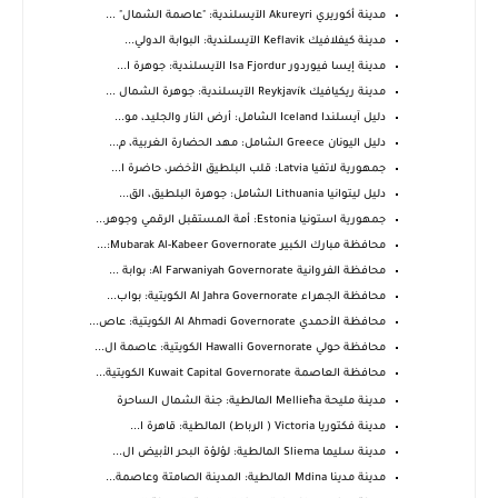
مدينة أكوريري Akureyri الآيسلندية: "عاصمة الشمال" ...
مدينة كيفلافيك Keflavik الآيسلندية: البوابة الدولي...
مدينة إيسا فيوردور Isa Fjordur الآيسلندية: جوهرة ا...
مدينة ريكيافيك Reykjavík الآيسلندية: جوهرة الشمال ...
دليل آيسلندا Iceland الشامل: أرض النار والجليد، مو...
دليل اليونان Greece الشامل: مهد الحضارة الغربية، م...
جمهورية لاتفيا Latvia: قلب البلطيق الأخضر، حاضرة ا...
دليل ليتوانيا Lithuania الشامل: جوهرة البلطيق، الق...
جمهورية استونيا Estonia: أمة المستقبل الرقمي وجوهر...
محافظة مبارك الكبير Mubarak Al-Kabeer Governorate:...
محافظة الفروانية Al Farwaniyah Governorate: بوابة ...
محافظة الجهراء Al Jahra Governorate الكويتية: بواب...
محافظة الأحمدي Al Ahmadi Governorate الكويتية: عاص...
محافظة حولي Hawalli Governorate الكويتية: عاصمة ال...
محافظة العاصمة Kuwait Capital Governorate الكويتية...
مدينة مليحة Mellieħa المالطية: جنة الشمال الساحرة
مدينة فكتوريا Victoria ( الرباط) المالطية: قاهرة ا...
مدينة سليما Sliema المالطية: لؤلؤة البحر الأبيض ال...
مدينة مدينا Mdina المالطية: المدينة الصامتة وعاصمة...