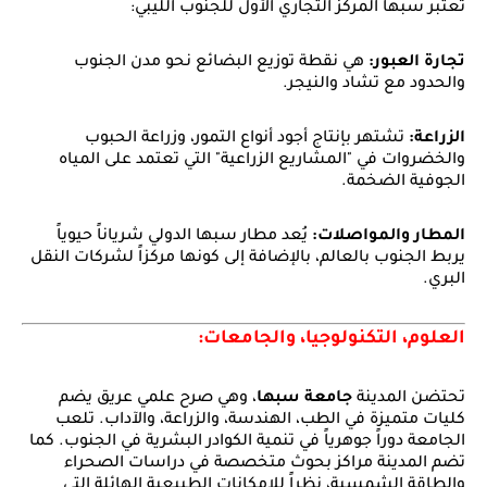
تعتبر سبها المركز التجاري الأول للجنوب الليبي:
تجارة العبور:
هي نقطة توزيع البضائع نحو مدن الجنوب
والحدود مع تشاد والنيجر.
الزراعة:
تشتهر بإنتاج أجود أنواع التمور، وزراعة الحبوب
والخضروات في "المشاريع الزراعية" التي تعتمد على المياه
الجوفية الضخمة.
المطار والمواصلات:
يُعد مطار سبها الدولي شرياناً حيوياً
يربط الجنوب بالعالم، بالإضافة إلى كونها مركزاً لشركات النقل
البري.
العلوم، التكنولوجيا، والجامعات:
تحتضن المدينة
جامعة سبها
، وهي صرح علمي عريق يضم
كليات متميزة في الطب، الهندسة، والزراعة، والآداب. تلعب
الجامعة دوراً جوهرياً في تنمية الكوادر البشرية في الجنوب. كما
تضم المدينة مراكز بحوث متخصصة في دراسات الصحراء
والطاقة الشمسية، نظراً للإمكانات الطبيعية الهائلة التي