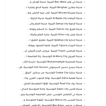
مدينة بني وليد Bani Walid الليبية: مدينة الوديان و...
مدينة بنغازي Benghazi الليبية: عصية الدمع ومنارة ا...
مدينة مصراتة Misrata الليبية: قلب ليبيا النابض وعا...
مدينة البيضاء Al-Bayda city الليبية: مدينة الزاوية...
مدينة الزاوية Zawiya city الليبية: مدينة العلم وال...
مدينة طبرق Tobruk city الليبية: دار السلام وبوابة ...
مدينة زليتن Zliten city الليبية: منارة العلم وقبلة...
مدينة اجدابيا Ajdabiya city الليبية: مفترق الطرق ا...
مدينة تاجوراء Tajoura الليبية: قلعة الصمود وبوابة ...
مدينة طرابلس Tripoli الليبية: عروس البحر الأبيض ال...
مدينة المروج Al-Muruj City التونسية: رئة العاصمة ا...
مدينة المحمدية Muhammadiyah التونسية: حارسة التار...
مدينة سيدي حسين السيجومي Sidi Hussein التونسية: قل...
مدينة سكرة Sukkar City التونسية: من بساتين "البرتق...
مدينة قفصة Gafsa التونسية: بوابة الجنوب الغربي وحا...
مدينة رواد Ruad City التونسية: لؤلؤة المتوسط الصاع...
مدينة قابس Gabes city التونسية: واحة المتوسط الساح...
مدينة حي التضامن التونسي: نبض العاصمة التونسية ورم...
مدينة المرسى Marsa city التونسية: أيقونة المتوسط و...
مدينة بن عروس Ben Arous التونسية: رئة تونس الصناعي...