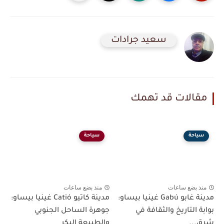
سعيد جرادات
مقالات قد تهمك
سياحة
سياحة
منذ بضع ساعات
منذ بضع ساعات
مدينة غابو Gabú غينيا بيساو:
مدينة كاتيو Catió غينيا بيساو:
بوابة التاريخ والثقافة في
جوهرة الساحل الجنوبي
شرق...
والطبيعة البكر