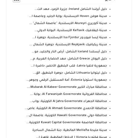
222
دليل أيرلندا الشامل Ireland: جزيرة الزمرد، مهد الث...
مدينة هوفن Hoven الايسلندية: بوابة الجليد وعاصمة ا...
مدينة أكوريري Akureyri الآيسلندية: "عاصمة الشمال" ...
مدينة كيفلافيك Keflavik الآيسلندية: البوابة الدولي...
مدينة إيسا فيوردور Isa Fjordur الآيسلندية: جوهرة ا...
مدينة ريكيافيك Reykjavík الآيسلندية: جوهرة الشمال ...
دليل آيسلندا Iceland الشامل: أرض النار والجليد، مو...
دليل اليونان Greece الشامل: مهد الحضارة الغربية، م...
جمهورية لاتفيا Latvia: قلب البلطيق الأخضر، حاضرة ا...
دليل ليتوانيا Lithuania الشامل: جوهرة البلطيق، الق...
جمهورية استونيا Estonia: أمة المستقبل الرقمي وجوهر...
محافظة مبارك الكبير Mubarak Al-Kabeer Governorate:...
محافظة الفروانية Al Farwaniyah Governorate: بوابة ...
محافظة الجهراء Al Jahra Governorate الكويتية: بواب...
محافظة الأحمدي Al Ahmadi Governorate الكويتية: عاص...
محافظة حولي Hawalli Governorate الكويتية: عاصمة ال...
محافظة العاصمة Kuwait Capital Governorate الكويتية...
مدينة مليحة Mellieħa المالطية: جنة الشمال الساحرة
مدينة فكتوريا Victoria ( الرباط) المالطية: قاهرة ا...