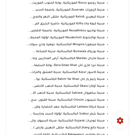
مدينة روصو Rosso الموريتانية: بوابة الجنوب الموريت...
مدينة الزويرات Zouerate الموريتانية: عاصمة الحديد ...
مدينة كيهيدي Kehidi الموريتانية: ملتقى النهر والصح...
مدينة كيفة Kiffa city الموريتانية: حاضرة الشرق الم...
مدينة نواذيبو Nouadhibou الموريتانية: عاصمة الاقتص...
مدينة نواكشوط Nouakchott الموريتانية: لؤلؤة المحيط...
مدينة مينغورا Mingora الباكستانية: جوهرة وادي سوات...
مدينة بوروالا Burewala الباكستانية: مدينة الصناعة ...
مدينة ماردان Mardan الباكستانية: أرض المحاربين وعا...
مدينة ديرا غازي خان Dera Ghazi Khan: بوابة السليما...
مدينة كاسور Kasur الباكستانية: مدينة العشق والتراث...
مدينة رحيم يار خان Rahim Yar Khan الباكستانية: بوا...
مدينة أوكارا Okara الباكستانية: مدينة الذهب الأخضر...
مدينة ساهيوال Sahiwal الباكستانية: مدينة الذهب الأ...
مدينة شينيوت Chiniot الباكستانية: مدينة الفنون، سح...
مدينة لاركانا Larkana الباكستانية: مهد الحضارة وقل...
مدينة سُكر Sukkur الباكستانية: لؤلؤة السند وحارسة ...
مدينة غوجرات Gujarat الباكستانية: مدينة السيوف وال...
مدينة جانغ Jhang الباكستانية: ملتقى النهرين وأرض ا...
مدينة بهاولبور Bahawalpur الباكستانية: لؤلؤة الصحر...