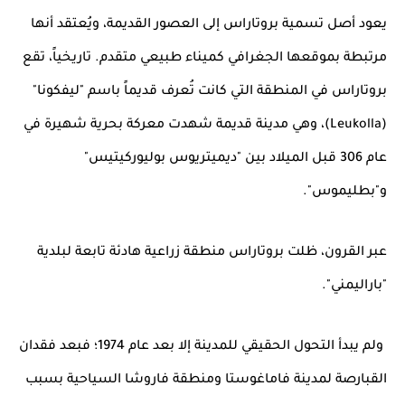
يعود أصل تسمية بروتاراس إلى العصور القديمة، ويُعتقد أنها
مرتبطة بموقعها الجغرافي كميناء طبيعي متقدم. تاريخياً، تقع
بروتاراس في المنطقة التي كانت تُعرف قديماً باسم "ليفكونا"
(Leukolla)، وهي مدينة قديمة شهدت معركة بحرية شهيرة في
عام 306 قبل الميلاد بين "ديميتريوس بوليوركيتيس"
و"بطليموس".
عبر القرون، ظلت بروتاراس منطقة زراعية هادئة تابعة لبلدية
"باراليمني".
ولم يبدأ التحول الحقيقي للمدينة إلا بعد عام 1974؛ فبعد فقدان
القبارصة لمدينة فاماغوستا ومنطقة فاروشا السياحية بسبب