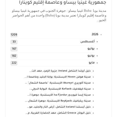
جمهورية غينيا بيساو وعاصمة إقليم كوينارا
مدينة بوبا Buba غينيا بيساو : جوهرة الجنوب في جمهورية غينيا بيساو
وعاصمة إقليم كوينارا تعتبر مدينة بوبا (Buba) واحدة من أهم الحواضر
الحيو...
2026
1209
أغسطس
33
يوليو
167
يونيو
182
مايو
222
دليل أيرلندا الشامل Ireland: جزيرة الزمرد، مهد الث...
مدينة هوفن Hoven الايسلندية: بوابة الجليد وعاصمة ا...
مدينة أكوريري Akureyri الآيسلندية: "عاصمة الشمال" ...
مدينة كيفلافيك Keflavik الآيسلندية: البوابة الدولي...
مدينة إيسا فيوردور Isa Fjordur الآيسلندية: جوهرة ا...
مدينة ريكيافيك Reykjavík الآيسلندية: جوهرة الشمال ...
دليل آيسلندا Iceland الشامل: أرض النار والجليد، مو...
دليل اليونان Greece الشامل: مهد الحضارة الغربية، م...