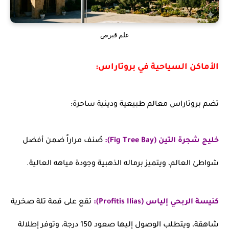
علم قبرص
الأماكن السياحية في بروتاراس:
تضم بروتاراس معالم طبيعية ودينية ساحرة:
خليج شجرة التين (Fig Tree Bay):
صُنف مراراً ضمن أفضل
شواطئ العالم، ويتميز برماله الذهبية وجودة مياهه العالية.
كنيسة الربحي إلياس (Profitis Ilias):
تقع على قمة تلة صخرية
شاهقة، ويتطلب الوصول إليها صعود 150 درجة، وتوفر إطلالة