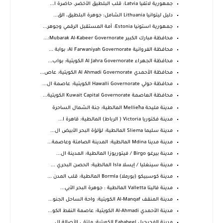
جمهورية لاتفيا Latvia: قلب البلطيق الأخضر، حاضرة ا...
دليل ليتوانيا Lithuania الشامل: جوهرة البلطيق، الق...
جمهورية استونيا Estonia: أمة المستقبل الرقمي وجوهر...
محافظة مبارك الكبير Mubarak Al-Kabeer Governorate:...
محافظة الفروانية Al Farwaniyah Governorate: بوابة ...
محافظة الجهراء Al Jahra Governorate الكويتية: بواب...
محافظة الأحمدي Al Ahmadi Governorate الكويتية: عاص...
محافظة حولي Hawalli Governorate الكويتية: عاصمة ال...
محافظة العاصمة Kuwait Capital Governorate الكويتية...
مدينة مليحة Mellieħa المالطية: جنة الشمال الساحرة
مدينة فكتوريا Victoria ( الرباط) المالطية: قاهرة ا...
مدينة سليما Sliema المالطية: لؤلؤة البحر الأبيض ال...
مدينة مدينا Mdina المالطية: المدينة الصامتة وعاصمة...
مدينة بيرغو Birgo / فيتوريوزا المالطية: المدينة ال...
مدينة سينغليا / إيسلا Isla المالطية: الحصن البحري ...
مدينة كوسبيكو (بورملا) Bormla المالطية: قلب المدن ...
مدينة فاليتا Valletta المالطية : جوهرة البحر الأبي...
مدينة المنقف Al-Manqaf الكويتية: واحة الساحل الجنو...
مدينة الأحمدي Al-Ahmadi الكويتية: عاصمة النفط الكو...
مدينة الفحيحيل Fahaheel الكويتية: ملتقى الأصالة ال...