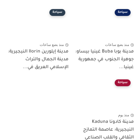
سياحة
سياحة
منذ بضع ساعات
منذ بضع ساعات
مدينة بوبا Buba غينيا بيساو:
مدينة إيلورين Ilorin النيجيرية:
جوهرة الجنوب في جمهورية
مدينة الجمال والتراث
غينيا...
الإسلامي العريق في...
سياحة
منذ يوم
مدينة كادونا Kaduna
النيجيرية: عاصمة التمازج
الثقافي والقلب الصناعي