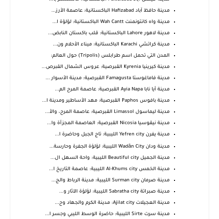
مدينة حافظ آباد Hafizabad الباكستانية: عاصمة الأرز...
مدينة واه كانتونمنت Wah Cantt الباكستانية: لؤلؤة ا...
مدينة لاهور Lahore الباكستانية: قلب باكستان النابض...
مدينة كراتشي Karachi الباكستانية: ميناء الأحلام ون...
المدن التي تحمل اسم طرابلس (Tripolis) حول العالم:
مدينة كيرينيا Kyrenia القبرصية: عروس الشمال القبرص...
مدينة فاماغوستا Famagusta القبرصية: مدينة الأسوار ...
مدينة أيا نابا Ayia Napa القبرصية: عاصمة المرح الم...
مدينة بافوس Paphos القبرصية: مهد الأساطير ومدينة ا...
مدينة ليماسول Limassol القبرصية: عاصمة المرح، والأ...
مدينة نيقوسيا Nicosia القبرصية: العاصمة المجزأة وا...
مدينة يفرن Yefren city الليبية: تاج الجبل وحاضرة ا...
مدينة ودان Wadān City الليبية: لؤلؤة الجفرة وحارسة...
مدينة الجميل Beautiful city الليبية: واحة السهل ال...
مدينة الخمس Al-Khums city الليبية: عاصمة التاريخ ا...
مدينة صرمان Surman city الليبية: مدينة الرباط والج...
مدينة صبراتة Sabratha city الليبية: لؤلؤة الآثار و...
مدينة العجيلات Ajilat city: مدينة الكرم والجهاد وح...
مدينة سرت Sirte الليبية: حاضرة الوسط الليبي وجسر ا...