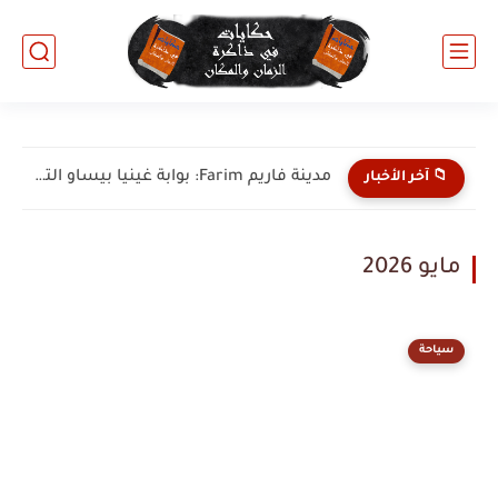
مدينة فاريم Farim: بوابة غينيا بيساو التاريخية وحارسة نهر كاشيو.....
📁 آخر الأخبار
مايو 2026
سياحة