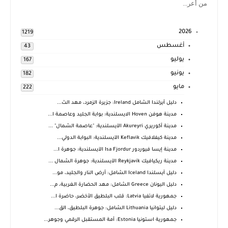
من أعر...
2026
1219
أغسطس
43
يوليو
167
يونيو
182
مايو
222
دليل أيرلندا الشامل Ireland: جزيرة الزمرد، مهد الث...
مدينة هوفن Hoven الايسلندية: بوابة الجليد وعاصمة ا...
مدينة أكوريري Akureyri الآيسلندية: "عاصمة الشمال" ...
مدينة كيفلافيك Keflavik الآيسلندية: البوابة الدولي...
مدينة إيسا فيوردور Isa Fjordur الآيسلندية: جوهرة ا...
مدينة ريكيافيك Reykjavík الآيسلندية: جوهرة الشمال ...
دليل آيسلندا Iceland الشامل: أرض النار والجليد، مو...
دليل اليونان Greece الشامل: مهد الحضارة الغربية، م...
جمهورية لاتفيا Latvia: قلب البلطيق الأخضر، حاضرة ا...
دليل ليتوانيا Lithuania الشامل: جوهرة البلطيق، الق...
جمهورية استونيا Estonia: أمة المستقبل الرقمي وجوهر...