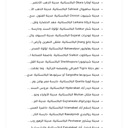
مدينة أوكارا Okara الباكستانية: مدينة الذهب الأخضر...
مدينة ساهيوال Sahiwal الباكستانية: مدينة الذهب الأ...
مدينة شينيوت Chiniot الباكستانية: مدينة الفنون، سح...
مدينة لاركانا Larkana الباكستانية: مهد الحضارة وقل...
مدينة سُكر Sukkur الباكستانية: لؤلؤة السند وحارسة ...
مدينة غوجرات Gujarat الباكستانية: مدينة السيوف وال...
مدينة جانغ Jhang الباكستانية: ملتقى النهرين وأرض ا...
مدينة بهاولبور Bahawalpur الباكستانية: لؤلؤة الصحر...
مدينة سيالكوت Sialkot الباكستانية: عاصمة الصناعة ا...
مدينة شيخوبورا Sheikhupura الباكستانية: مدينة القل...
نهر دجلة Tigris العراقي وقصصه التراثية : وما علاقت...
مدينة سرجودها Sargodha أو سرغودها الباكستانية: مدي...
مدينة كويتا Quetta الباكستانية: حارسة ممر بولان وم...
مدينة حيدر آباد Hyderabad الباكستانية: عروس السند ...
مدينة ملتان Multan الباكستانية: مدينة الأولياء وجو...
مدينة جوجرانوالا Gujranwala الباكستانية: مدينة الم...
مدينة إسلام آباد Islamabad الباكستانية: حاضرة المس...
مدينة روالبندي Rawalpindi الباكستانية: حارسة التار...
مدينة بيشاور Peshawar الباكستانية: مدينة الزهور وب...
مدينة فيصل آباد Faisalabad الباكستانية: مانشستر با...