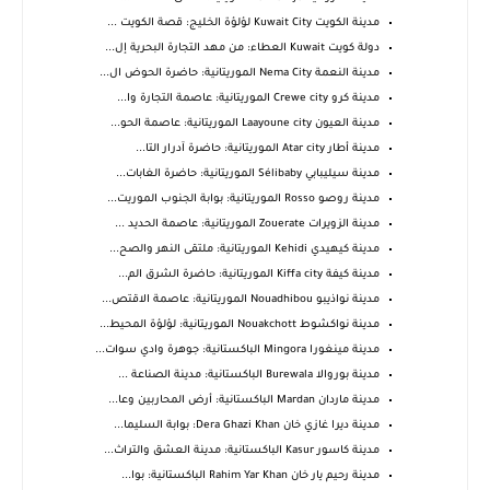
مدينة الكويت Kuwait City لؤلؤة الخليج: قصة الكويت ...
دولة كويت Kuwait العطاء: من مهد التجارة البحرية إل...
مدينة النعمة Nema City الموريتانية: حاضرة الحوض ال...
مدينة كرو Crewe city الموريتانية: عاصمة التجارة وا...
مدينة العيون Laayoune city الموريتانية: عاصمة الحو...
مدينة أطار Atar city الموريتانية: حاضرة آدرار التا...
مدينة سيليبابي Sélibaby الموريتانية: حاضرة الغابات...
مدينة روصو Rosso الموريتانية: بوابة الجنوب الموريت...
مدينة الزويرات Zouerate الموريتانية: عاصمة الحديد ...
مدينة كيهيدي Kehidi الموريتانية: ملتقى النهر والصح...
مدينة كيفة Kiffa city الموريتانية: حاضرة الشرق الم...
مدينة نواذيبو Nouadhibou الموريتانية: عاصمة الاقتص...
مدينة نواكشوط Nouakchott الموريتانية: لؤلؤة المحيط...
مدينة مينغورا Mingora الباكستانية: جوهرة وادي سوات...
مدينة بوروالا Burewala الباكستانية: مدينة الصناعة ...
مدينة ماردان Mardan الباكستانية: أرض المحاربين وعا...
مدينة ديرا غازي خان Dera Ghazi Khan: بوابة السليما...
مدينة كاسور Kasur الباكستانية: مدينة العشق والتراث...
مدينة رحيم يار خان Rahim Yar Khan الباكستانية: بوا...