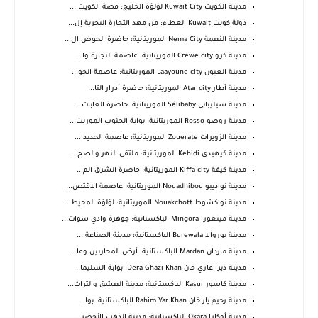
مدينة الكويت Kuwait City لؤلؤة الخليج: قصة الكويت ...
دولة كويت Kuwait العطاء: من مهد التجارة البحرية إل...
مدينة النعمة Nema City الموريتانية: حاضرة الحوض ال...
مدينة كرو Crewe city الموريتانية: عاصمة التجارة وا...
مدينة العيون Laayoune city الموريتانية: عاصمة الحو...
مدينة أطار Atar city الموريتانية: حاضرة آدرار التا...
مدينة سيليبابي Sélibaby الموريتانية: حاضرة الغابات...
مدينة روصو Rosso الموريتانية: بوابة الجنوب الموريت...
مدينة الزويرات Zouerate الموريتانية: عاصمة الحديد ...
مدينة كيهيدي Kehidi الموريتانية: ملتقى النهر والصح...
مدينة كيفة Kiffa city الموريتانية: حاضرة الشرق الم...
مدينة نواذيبو Nouadhibou الموريتانية: عاصمة الاقتص...
مدينة نواكشوط Nouakchott الموريتانية: لؤلؤة المحيط...
مدينة مينغورا Mingora الباكستانية: جوهرة وادي سوات...
مدينة بوروالا Burewala الباكستانية: مدينة الصناعة ...
مدينة ماردان Mardan الباكستانية: أرض المحاربين وعا...
مدينة ديرا غازي خان Dera Ghazi Khan: بوابة السليما...
مدينة كاسور Kasur الباكستانية: مدينة العشق والتراث...
مدينة رحيم يار خان Rahim Yar Khan الباكستانية: بوا...
مدينة أوكارا Okara الباكستانية: مدينة الذهب الأخضر...