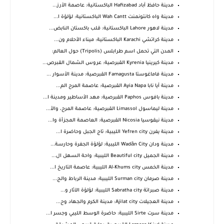
مدينة حافظ آباد Hafizabad الباكستانية: عاصمة الأرز...
مدينة واه كانتونمنت Wah Cantt الباكستانية: لؤلؤة ا...
مدينة لاهور Lahore الباكستانية: قلب باكستان النابض...
مدينة كراتشي Karachi الباكستانية: ميناء الأحلام ون...
المدن التي تحمل اسم طرابلس (Tripolis) حول العالم:
مدينة كيرينيا Kyrenia القبرصية: عروس الشمال القبرص...
مدينة فاماغوستا Famagusta القبرصية: مدينة الأسوار ...
مدينة أيا نابا Ayia Napa القبرصية: عاصمة المرح الم...
مدينة بافوس Paphos القبرصية: مهد الأساطير ومدينة ا...
مدينة ليماسول Limassol القبرصية: عاصمة المرح، والأ...
مدينة نيقوسيا Nicosia القبرصية: العاصمة المجزأة وا...
مدينة يفرن Yefren city الليبية: تاج الجبل وحاضرة ا...
مدينة ودان Wadān City الليبية: لؤلؤة الجفرة وحارسة...
مدينة الجميل Beautiful city الليبية: واحة السهل ال...
مدينة الخمس Al-Khums city الليبية: عاصمة التاريخ ا...
مدينة صرمان Surman city الليبية: مدينة الرباط والج...
مدينة صبراتة Sabratha city الليبية: لؤلؤة الآثار و...
مدينة العجيلات Ajilat city: مدينة الكرم والجهاد وح...
مدينة سرت Sirte الليبية: حاضرة الوسط الليبي وجسر ا...