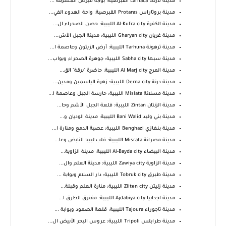
مدينة لارنكا Larnaca القبرصية: بوابة قبرص المشرقة ...
مدينة بروتاراس Protaras القبرصية: واحة الهدوء الفي...
مدينة الكفرة Al-Kufra city الليبية: حصن الصحراء ال...
مدينة غريان Gharyan city الليبية: مدينة الجبل الأش...
مدينة ترهونة Tarhuna الليبية: أرض الزيتون وعاصمة ا...
مدينة سبها Sabha city الليبية: جوهرة الصحراء وبواب...
مدينة المرج Al Marj city الليبية: حاضرة "برقة" الق...
مدينة درنة Derna city الليبية: زهرة الياسمين ومدين...
مدينة مسلاتة Mislata الليبية: حارسة الجبل وعاصمة ا...
مدينة الزنتان Zintan الليبية: قلعة الجبل الأشم وحا...
مدينة بني وليد Bani Walid الليبية: مدينة الوديان و...
مدينة بنغازي Benghazi الليبية: عصية الدمع ومنارة ا...
مدينة مصراتة Misrata الليبية: قلب ليبيا النابض وعا...
مدينة البيضاء Al-Bayda city الليبية: مدينة الزاوية...
مدينة الزاوية Zawiya city الليبية: مدينة العلم وال...
مدينة طبرق Tobruk city الليبية: دار السلام وبوابة ...
مدينة زليتن Zliten city الليبية: منارة العلم وقبلة...
مدينة اجدابيا Ajdabiya city الليبية: مفترق الطرق ا...
مدينة تاجوراء Tajoura الليبية: قلعة الصمود وبوابة ...
مدينة طرابلس Tripoli الليبية: عروس البحر الأبيض ال...