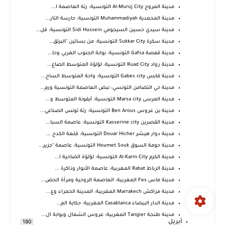
مدينة المروج Al-Muruj City التونسية: رئة العاصمة ا...
مدينة المحمدية Muhammadiyah التونسية: حارسة التار...
مدينة سيدي حسين السيجومي Sidi Hussein التونسية: قل...
مدينة سكرة Sukkar City التونسية: من بساتين "البرتق...
مدينة قفصة Gafsa التونسية: بوابة الجنوب الغربي وحا...
مدينة رواد Ruad City التونسية: لؤلؤة المتوسط الصاع...
مدينة قابس Gabes city التونسية: واحة المتوسط الساح...
مدينة حي التضامن التونسي: نبض العاصمة التونسية ورم...
مدينة المرسى Marsa city التونسية: أيقونة المتوسط و...
مدينة بن عروس Ben Arous التونسية: رئة تونس الصناعي...
مدينة القصرين Kasserine city التونسية: عاصمة السبا...
مدينة دوار هيشر Douar Hicher التونسية: قلعة الكدح ...
مدينة حومة السوق Houmet Souk التونسية: عاصمة "جزير...
مدينة الكرم Al-Karm City التونسية: لؤلؤة الضاحية ا...
مدينة الرباط Rabat المغربية: عاصمة الأنوار وذاكرة ...
مدينة فاس Fes المغربية: العاصمة الروحية ومرآة الحض...
مدينة مراكش Marrakech المغربية: المدينة الحمراء وع...
مدينة الدار البيضاء Casablanca المغربية: حكاية الم...
مدينة طنجة Tangier المغربية: عروس الشمال وبوابة ال...
أبريل
180