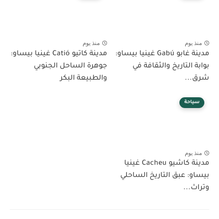
منذ يوم
منذ يوم
مدينة غابو Gabú غينيا بيساو:
مدينة كاتيو Catió غينيا بيساو:
بوابة التاريخ والثقافة في
جوهرة الساحل الجنوبي
شرق...
والطبيعة البكر
سياحة
منذ يوم
مدينة كاشيو Cacheu غينيا
بيساو: عبق التاريخ الساحلي
وتراث...