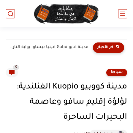
مدينة كاتيو Catió غينيا بيساو: جوهرة الساحل الجنوبي والطبيعة البكر
📁 آخر الأخبار
0
سياحة
مدينة كووبيو Kuopio الفنلندية:
لؤلؤة إقليم سافو وعاصمة
البحيرات الساحرة