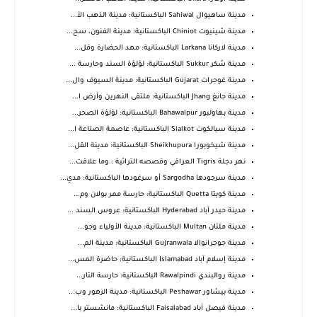
مدينة ساهيوال Sahiwal الباكستانية: مدينة الذهب الأ...
مدينة شينيوت Chiniot الباكستانية: مدينة الفنون، سح...
مدينة لاركانا Larkana الباكستانية: مهد الحضارة وقل...
مدينة سُكر Sukkur الباكستانية: لؤلؤة السند وحارسة ...
مدينة غوجرات Gujarat الباكستانية: مدينة السيوف وال...
مدينة جانغ Jhang الباكستانية: ملتقى النهرين وأرض ا...
مدينة بهاولبور Bahawalpur الباكستانية: لؤلؤة الصحر...
مدينة سيالكوت Sialkot الباكستانية: عاصمة الصناعة ا...
مدينة شيخوبورا Sheikhupura الباكستانية: مدينة القل...
نهر دجلة Tigris العراقي وقصصه التراثية : وما علاقت...
مدينة سرجودها Sargodha أو سرغودها الباكستانية: مدي...
مدينة كويتا Quetta الباكستانية: حارسة ممر بولان وم...
مدينة حيدر آباد Hyderabad الباكستانية: عروس السند ...
مدينة ملتان Multan الباكستانية: مدينة الأولياء وجو...
مدينة جوجرانوالا Gujranwala الباكستانية: مدينة الم...
مدينة إسلام آباد Islamabad الباكستانية: حاضرة المس...
مدينة روالبندي Rawalpindi الباكستانية: حارسة التار...
مدينة بيشاور Peshawar الباكستانية: مدينة الزهور وب...
مدينة فيصل آباد Faisalabad الباكستانية: مانشستر با...