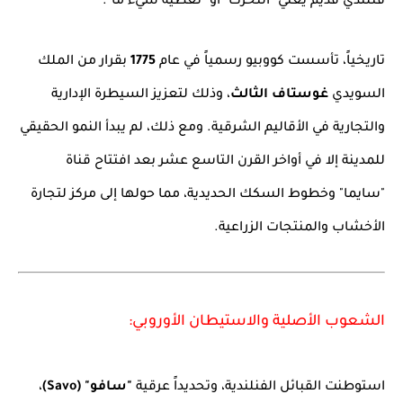
فنلندي قديم يعني "التحرك" أو "تغطية شيء ما".
تاريخياً، تأسست كووبيو رسمياً في عام
1775
بقرار من الملك
السويدي
غوستاف الثالث
، وذلك لتعزيز السيطرة الإدارية
والتجارية في الأقاليم الشرقية. ومع ذلك، لم يبدأ النمو الحقيقي
للمدينة إلا في أواخر القرن التاسع عشر بعد افتتاح قناة
"سايما" وخطوط السكك الحديدية، مما حولها إلى مركز لتجارة
الأخشاب والمنتجات الزراعية.
الشعوب الأصلية والاستيطان الأوروبي:
استوطنت القبائل الفنلندية، وتحديداً عرقية
"سافو" (Savo)
،