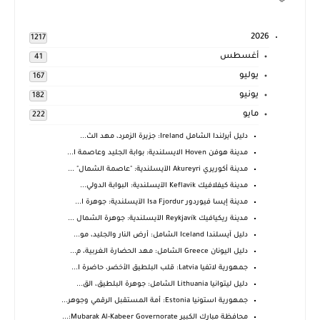
2026
1217
أغسطس
41
يوليو
167
يونيو
182
مايو
222
دليل أيرلندا الشامل Ireland: جزيرة الزمرد، مهد الث...
مدينة هوفن Hoven الايسلندية: بوابة الجليد وعاصمة ا...
مدينة أكوريري Akureyri الآيسلندية: "عاصمة الشمال" ...
مدينة كيفلافيك Keflavik الآيسلندية: البوابة الدولي...
مدينة إيسا فيوردور Isa Fjordur الآيسلندية: جوهرة ا...
مدينة ريكيافيك Reykjavík الآيسلندية: جوهرة الشمال ...
دليل آيسلندا Iceland الشامل: أرض النار والجليد، مو...
دليل اليونان Greece الشامل: مهد الحضارة الغربية، م...
جمهورية لاتفيا Latvia: قلب البلطيق الأخضر، حاضرة ا...
دليل ليتوانيا Lithuania الشامل: جوهرة البلطيق، الق...
جمهورية استونيا Estonia: أمة المستقبل الرقمي وجوهر...
محافظة مبارك الكبير Mubarak Al-Kabeer Governorate:...