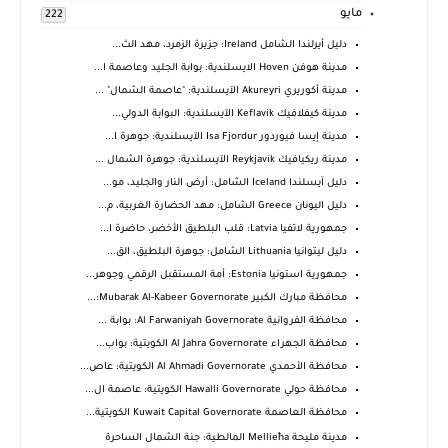
مايو
222
دليل أيرلندا الشامل Ireland: جزيرة الزمرد، مهد الث...
مدينة هوفن Hoven الايسلندية: بوابة الجليد وعاصمة ا...
مدينة أكوريري Akureyri الآيسلندية: "عاصمة الشمال" ...
مدينة كيفلافيك Keflavik الآيسلندية: البوابة الدولي...
مدينة إيسا فيوردور Isa Fjordur الآيسلندية: جوهرة ا...
مدينة ريكيافيك Reykjavík الآيسلندية: جوهرة الشمال ...
دليل آيسلندا Iceland الشامل: أرض النار والجليد، مو...
دليل اليونان Greece الشامل: مهد الحضارة الغربية، م...
جمهورية لاتفيا Latvia: قلب البلطيق الأخضر، حاضرة ا...
دليل ليتوانيا Lithuania الشامل: جوهرة البلطيق، الق...
جمهورية استونيا Estonia: أمة المستقبل الرقمي وجوهر...
محافظة مبارك الكبير Mubarak Al-Kabeer Governorate:...
محافظة الفروانية Al Farwaniyah Governorate: بوابة ...
محافظة الجهراء Al Jahra Governorate الكويتية: بواب...
محافظة الأحمدي Al Ahmadi Governorate الكويتية: عاص...
محافظة حولي Hawalli Governorate الكويتية: عاصمة ال...
محافظة العاصمة Kuwait Capital Governorate الكويتية...
مدينة مليحة Mellieħa المالطية: جنة الشمال الساحرة