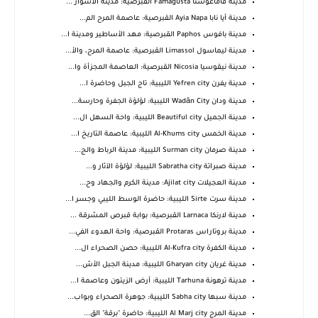
مدينة فاماغوستا Famagusta القبرصية: مدينة الأسوار ...
مدينة أيا نابا Ayia Napa القبرصية: عاصمة المرح الم...
مدينة بافوس Paphos القبرصية: مهد الأساطير ومدينة ا...
مدينة ليماسول Limassol القبرصية: عاصمة المرح، والأ...
مدينة نيقوسيا Nicosia القبرصية: العاصمة المجزأة وا...
مدينة يفرن Yefren city الليبية: تاج الجبل وحاضرة ا...
مدينة ودان Wadān City الليبية: لؤلؤة الجفرة وحارسة...
مدينة الجميل Beautiful city الليبية: واحة السهل ال...
مدينة الخمس Al-Khums city الليبية: عاصمة التاريخ ا...
مدينة صرمان Surman city الليبية: مدينة الرباط والج...
مدينة صبراتة Sabratha city الليبية: لؤلؤة الآثار و...
مدينة العجيلات Ajilat city: مدينة الكرم والجهاد وح...
مدينة سرت Sirte الليبية: حاضرة الوسط الليبي وجسر ا...
مدينة لارنكا Larnaca القبرصية: بوابة قبرص المشرقة ...
مدينة بروتاراس Protaras القبرصية: واحة الهدوء الفي...
مدينة الكفرة Al-Kufra city الليبية: حصن الصحراء ال...
مدينة غريان Gharyan city الليبية: مدينة الجبل الأش...
مدينة ترهونة Tarhuna الليبية: أرض الزيتون وعاصمة ا...
مدينة سبها Sabha city الليبية: جوهرة الصحراء وبواب...
مدينة المرج Al Marj city الليبية: حاضرة "برقة" الق...