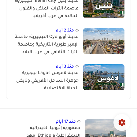
مدينة بنين Benin City النيجيرية:
عاصمة التراث الملكي والفنون
الخالدة في غرب أفريقيا
منذ 2 أيام
مدينة أويو Oyo النيجيرية: حاضنة
الإمبراطورية التاريخية وعاصمة
التراث الثقافي في غرب البلاد
منذ 3 أيام
مدينة لاغوس Lagos نيجيريا:
جوهرة الساحل الأفريقي ونابض
الحياة الاقتصادية
منذ 17 أيام
جمهورية إثيوبيا الفيدرالية
الديمقراطية Ethiopia: مهد