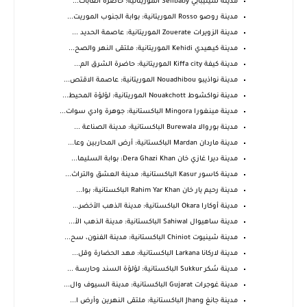
مدينة سيليبابي Sélibaby الموريتانية: حاضرة الغابات...
مدينة روصو Rosso الموريتانية: بوابة الجنوب الموريت...
مدينة الزويرات Zouerate الموريتانية: عاصمة الحديد ...
مدينة كيهيدي Kehidi الموريتانية: ملتقى النهر والصح...
مدينة كيفة Kiffa city الموريتانية: حاضرة الشرق الم...
مدينة نواذيبو Nouadhibou الموريتانية: عاصمة الاقتص...
مدينة نواكشوط Nouakchott الموريتانية: لؤلؤة المحيط...
مدينة مينغورا Mingora الباكستانية: جوهرة وادي سوات...
مدينة بوروالا Burewala الباكستانية: مدينة الصناعة ...
مدينة ماردان Mardan الباكستانية: أرض المحاربين وعا...
مدينة ديرا غازي خان Dera Ghazi Khan: بوابة السليما...
مدينة كاسور Kasur الباكستانية: مدينة العشق والتراث...
مدينة رحيم يار خان Rahim Yar Khan الباكستانية: بوا...
مدينة أوكارا Okara الباكستانية: مدينة الذهب الأخضر...
مدينة ساهيوال Sahiwal الباكستانية: مدينة الذهب الأ...
مدينة شينيوت Chiniot الباكستانية: مدينة الفنون، سح...
مدينة لاركانا Larkana الباكستانية: مهد الحضارة وقل...
مدينة سُكر Sukkur الباكستانية: لؤلؤة السند وحارسة ...
مدينة غوجرات Gujarat الباكستانية: مدينة السيوف وال...
مدينة جانغ Jhang الباكستانية: ملتقى النهرين وأرض ا...