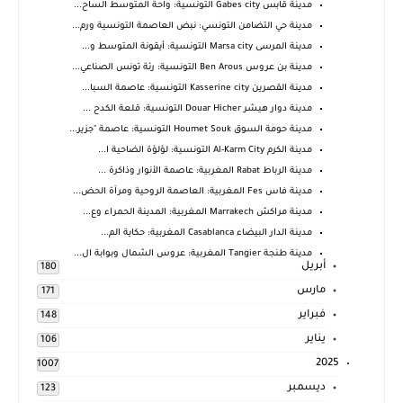
مدينة قابس Gabes city التونسية: واحة المتوسط الساح...
مدينة حي التضامن التونسي: نبض العاصمة التونسية ورم...
مدينة المرسى Marsa city التونسية: أيقونة المتوسط و...
مدينة بن عروس Ben Arous التونسية: رئة تونس الصناعي...
مدينة القصرين Kasserine city التونسية: عاصمة السبا...
مدينة دوار هيشر Douar Hicher التونسية: قلعة الكدح ...
مدينة حومة السوق Houmet Souk التونسية: عاصمة "جزير...
مدينة الكرم Al-Karm City التونسية: لؤلؤة الضاحية ا...
مدينة الرباط Rabat المغربية: عاصمة الأنوار وذاكرة ...
مدينة فاس Fes المغربية: العاصمة الروحية ومرآة الحض...
مدينة مراكش Marrakech المغربية: المدينة الحمراء وع...
مدينة الدار البيضاء Casablanca المغربية: حكاية الم...
مدينة طنجة Tangier المغربية: عروس الشمال وبوابة ال...
أبريل
180
مارس
171
فبراير
148
يناير
106
2025
1007
ديسمبر
123