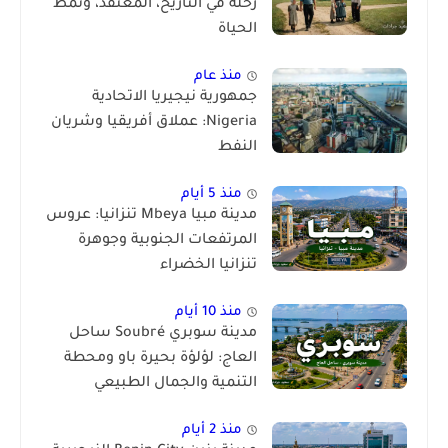
رحلة في التاريخ، المعتقد، ونمط
الحياة
منذ عام
جمهورية نيجيريا الاتحادية
Nigeria: عملاق أفريقيا وشريان
النفط
منذ 5 أيام
مدينة مبيا Mbeya تنزانيا: عروس
المرتفعات الجنوبية وجوهرة
تنزانيا الخضراء
منذ 10 أيام
مدينة سوبري Soubré ساحل
العاج: لؤلؤة بحيرة باو ومحطة
التنمية والجمال الطبيعي
منذ 2 أيام