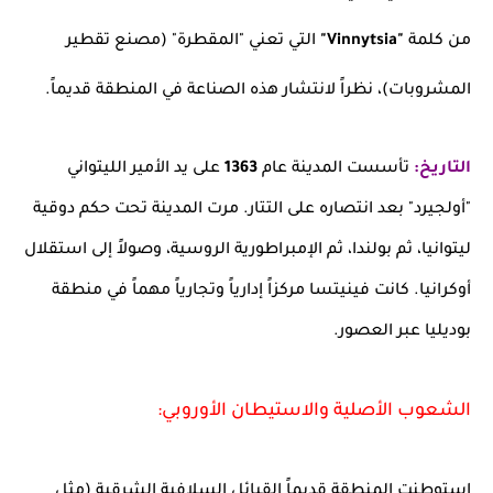
من كلمة
"Vinnytsia"
التي تعني "المقطرة" (مصنع تقطير
المشروبات)، نظراً لانتشار هذه الصناعة في المنطقة قديماً.
التاريخ:
تأسست المدينة عام
1363
على يد الأمير الليتواني
"أولجيرد" بعد انتصاره على التتار. مرت المدينة تحت حكم دوقية
ليتوانيا، ثم بولندا، ثم الإمبراطورية الروسية، وصولاً إلى استقلال
أوكرانيا. كانت فينيتسا مركزاً إدارياً وتجارياً مهماً في منطقة
بوديليا عبر العصور.
الشعوب الأصلية والاستيطان الأوروبي:
استوطنت المنطقة قديماً القبائل السلافية الشرقية (مثل