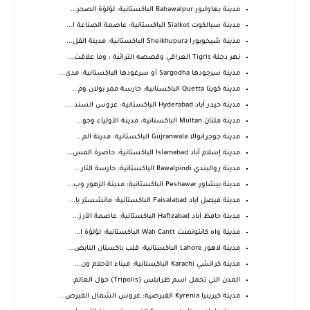
مدينة بهاولبور Bahawalpur الباكستانية: لؤلؤة الصحر...
مدينة سيالكوت Sialkot الباكستانية: عاصمة الصناعة ا...
مدينة شيخوبورا Sheikhupura الباكستانية: مدينة القل...
نهر دجلة Tigris العراقي وقصصه التراثية : وما علاقت...
مدينة سرجودها Sargodha أو سرغودها الباكستانية: مدي...
مدينة كويتا Quetta الباكستانية: حارسة ممر بولان وم...
مدينة حيدر آباد Hyderabad الباكستانية: عروس السند ...
مدينة ملتان Multan الباكستانية: مدينة الأولياء وجو...
مدينة جوجرانوالا Gujranwala الباكستانية: مدينة الم...
مدينة إسلام آباد Islamabad الباكستانية: حاضرة المس...
مدينة روالبندي Rawalpindi الباكستانية: حارسة التار...
مدينة بيشاور Peshawar الباكستانية: مدينة الزهور وب...
مدينة فيصل آباد Faisalabad الباكستانية: مانشستر با...
مدينة حافظ آباد Hafizabad الباكستانية: عاصمة الأرز...
مدينة واه كانتونمنت Wah Cantt الباكستانية: لؤلؤة ا...
مدينة لاهور Lahore الباكستانية: قلب باكستان النابض...
مدينة كراتشي Karachi الباكستانية: ميناء الأحلام ون...
المدن التي تحمل اسم طرابلس (Tripolis) حول العالم:
مدينة كيرينيا Kyrenia القبرصية: عروس الشمال القبرص...