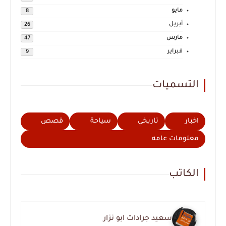
مايو
8
أبريل
26
مارس
47
فبراير
9
التسميات
اخبار
تاريخي
سياحة
قصص
معلومات عامه
الكاتب
سعيد جرادات ابو نزار