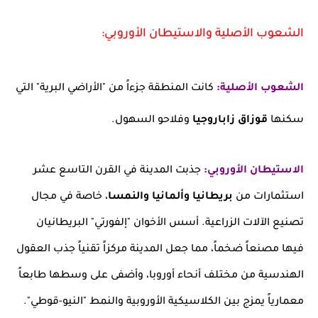
الشعوب الأصلية والاستيطان الأوروبي:
الشعوب الأصلية:
كانت المنطقة جزءاً من "الأراضي البرية" التي
سكنها
قوزاق زاباروجيا
وفلاحو السهول.
الاستيطان الأوروبي:
جذبت المدينة في القرن التاسع عشر
استثمارات من
بريطانيا وألمانيا والنمسا
، خاصة في مجال
تصنيع الآلات الزراعية. أسس الأخوان "إلفورتي" البريطانيان
فيها مصنعاً ضخماً، مما جعل المدينة مركزاً تقنياً جذب العقول
الهندسية من مختلف أنحاء أوروبا، وأضفى على وسطها طابعاً
معمارياً يمزج بين الكلاسيكية الأوروبية والنمط "النيو-قوطي".