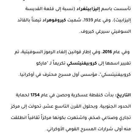
تأسست باسم
إليزابيتغراد
(نسبة إلى قلعة القديسة
إليزابيث). وفي عام 1939، سُميت
كيروفوهراد
تيمناً بالقائد
السوفيتي سيرغي كيروف.
وفي عام
2016
، وفي إطار قوانين إلغاء الرموز السوفيتية، تم
تغيير اسمها إلى
كروبيفنيتسكي
تكريماً لـ "ماركو
كروبيفنيتسكي"، مؤسس أول مسرح محترف في أوكرانيا.
التاريخ:
بدأت كنقطة عسكرية وحصن في عام
1754
لحماية
الحدود الجنوبية. وبحلول القرن التاسع عشر، تحولت إلى مركز
تجاري وصناعي ضخم، واشتهرت بكونها مركزاً ثقافياً انطلقت
منه أولى شرارات المسرح القومي الأوكراني.