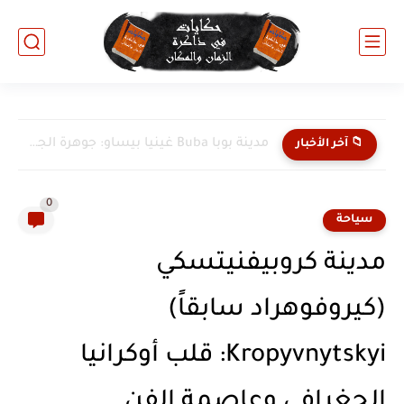
مدينة بوبا Buba غينيا بيساو: جوهرة الجنوب في جمهورية غينيا...
📁 آخر الأخبار
0
سياحة
مدينة كروبيفنيتسكي
(كيروفوهراد سابقاً)
Kropyvnytskyi: قلب أوكرانيا
الجغرافي وعاصمة الفن