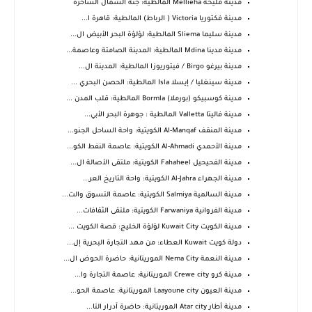
مدينة مليحة Mellieħa المالطية: جنة الشمال الساحرة
مدينة فكتوريا Victoria ( الرباط) المالطية: قاهرة ا...
مدينة سليما Sliema المالطية: لؤلؤة البحر الأبيض ال...
مدينة مدينا Mdina المالطية: المدينة الصامتة وعاصمة...
مدينة بيرغو Birgo / فيتوريوزا المالطية: المدينة ال...
مدينة سينغليا / إيسلا Isla المالطية: الحصن البحري ...
مدينة كوسبيكو (بورملا) Bormla المالطية: قلب المدن ...
مدينة فاليتا Valletta المالطية : جوهرة البحر الأبي...
مدينة المنقف Al-Manqaf الكويتية: واحة الساحل الجنو...
مدينة الأحمدي Al-Ahmadi الكويتية: عاصمة النفط الكو...
مدينة الفحيحيل Fahaheel الكويتية: ملتقى الأصالة ال...
مدينة الجهراء Al-Jahra الكويتية: واحة التاريخ العر...
مدينة السالمية Salmiya الكويتية: عاصمة التسوق والت...
مدينة الفروانية Farwaniya الكويتية: ملتقى الثقافات...
مدينة الكويت Kuwait City لؤلؤة الخليج: قصة الكويت ...
دولة كويت Kuwait العطاء: من مهد التجارة البحرية إل...
مدينة النعمة Nema City الموريتانية: حاضرة الحوض ال...
مدينة كرو Crewe city الموريتانية: عاصمة التجارة وا...
مدينة العيون Laayoune city الموريتانية: عاصمة الحو...
مدينة أطار Atar city الموريتانية: حاضرة آدرار التا...