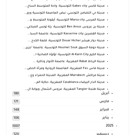
مدينة قابس Gabes city التونسية: واحة المتوسط الساح...
مدينة حي التضامن التونسي: نبض العاصمة التونسية ورم...
مدينة المرسى Marsa city التونسية: أيقونة المتوسط و...
مدينة بن عروس Ben Arous التونسية: رئة تونس الصناعي...
مدينة القصرين Kasserine city التونسية: عاصمة السبا...
مدينة دوار هيشر Douar Hicher التونسية: قلعة الكدح ...
مدينة حومة السوق Houmet Souk التونسية: عاصمة "جزير...
مدينة الكرم Al-Karm City التونسية: لؤلؤة الضاحية ا...
مدينة الرباط Rabat المغربية: عاصمة الأنوار وذاكرة ...
مدينة فاس Fes المغربية: العاصمة الروحية ومرآة الحض...
مدينة مراكش Marrakech المغربية: المدينة الحمراء وع...
مدينة الدار البيضاء Casablanca المغربية: حكاية الم...
مدينة طنجة Tangier المغربية: عروس الشمال وبوابة ال...
أبريل
180
مارس
171
فبراير
148
يناير
106
2025
1007
ديسمبر
123