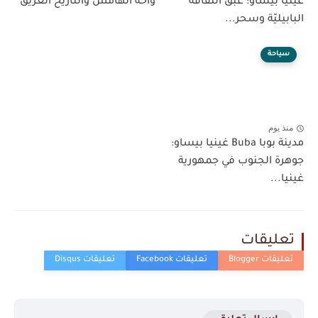
غينيا بيساو: عبق الثقافة
واحة الهامش والتاريخ العريق
البابيليّة وسحر...
سياحة
منذ يوم
مدينة بوبا Buba غينيا بيساو:
جوهرة الجنوب في جمهورية
غينيا...
تعليقات