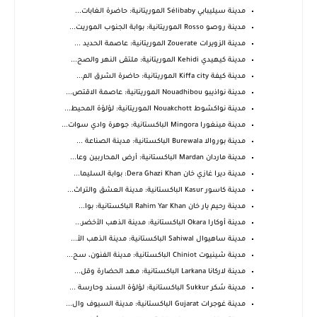
مدينة سيليبابي Sélibaby الموريتانية: حاضرة الغابات...
مدينة روصو Rosso الموريتانية: بوابة الجنوب الموريت...
مدينة الزويرات Zouerate الموريتانية: عاصمة الحديد ...
مدينة كيهيدي Kehidi الموريتانية: ملتقى النهر والصح...
مدينة كيفة Kiffa city الموريتانية: حاضرة الشرق الم...
مدينة نواذيبو Nouadhibou الموريتانية: عاصمة الاقتص...
مدينة نواكشوط Nouakchott الموريتانية: لؤلؤة المحيط...
مدينة مينغورا Mingora الباكستانية: جوهرة وادي سوات...
مدينة بوروالا Burewala الباكستانية: مدينة الصناعة ...
مدينة ماردان Mardan الباكستانية: أرض المحاربين وعا...
مدينة ديرا غازي خان Dera Ghazi Khan: بوابة السليما...
مدينة كاسور Kasur الباكستانية: مدينة العشق والتراث...
مدينة رحيم يار خان Rahim Yar Khan الباكستانية: بوا...
مدينة أوكارا Okara الباكستانية: مدينة الذهب الأخضر...
مدينة ساهيوال Sahiwal الباكستانية: مدينة الذهب الأ...
مدينة شينيوت Chiniot الباكستانية: مدينة الفنون، سح...
مدينة لاركانا Larkana الباكستانية: مهد الحضارة وقل...
مدينة سُكر Sukkur الباكستانية: لؤلؤة السند وحارسة ...
مدينة غوجرات Gujarat الباكستانية: مدينة السيوف وال...