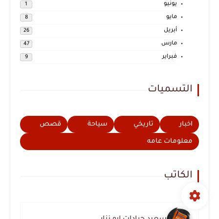
يونيو
1
مايو
8
أبريل
26
مارس
47
فبراير
9
التسميات
اخبار
تاريخي
سياحة
قصص
معلومات عامه
الكاتب