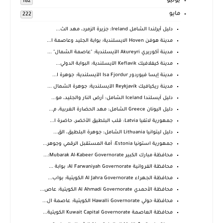
يونيو
182
مايو
222
دليل أيرلندا الشامل Ireland: جزيرة الزمرد، مهد الث...
مدينة هوفن Hoven الايسلندية: بوابة الجليد وعاصمة ا...
مدينة أكوريري Akureyri الآيسلندية: "عاصمة الشمال" ...
مدينة كيفلافيك Keflavik الآيسلندية: البوابة الدولي...
مدينة إيسا فيوردور Isa Fjordur الآيسلندية: جوهرة ا...
مدينة ريكيافيك Reykjavík الآيسلندية: جوهرة الشمال ...
دليل آيسلندا Iceland الشامل: أرض النار والجليد، مو...
دليل اليونان Greece الشامل: مهد الحضارة الغربية، م...
جمهورية لاتفيا Latvia: قلب البلطيق الأخضر، حاضرة ا...
دليل ليتوانيا Lithuania الشامل: جوهرة البلطيق، الق...
جمهورية استونيا Estonia: أمة المستقبل الرقمي وجوهر...
محافظة مبارك الكبير Mubarak Al-Kabeer Governorate:...
محافظة الفروانية Al Farwaniyah Governorate: بوابة ...
محافظة الجهراء Al Jahra Governorate الكويتية: بواب...
محافظة الأحمدي Al Ahmadi Governorate الكويتية: عاص...
محافظة حولي Hawalli Governorate الكويتية: عاصمة ال...
محافظة العاصمة Kuwait Capital Governorate الكويتية...