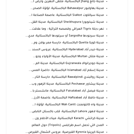
مدينة جانغ Jhang الباكستانية: ملتقى النهرين وأرض ا...
مدينة بهاولبور Bahawalpur الباكستانية: لؤلؤة الصحر...
مدينة سيالكوت Sialkot الباكستانية: عاصمة الصناعة ا...
مدينة شيخوبورا Sheikhupura الباكستانية: مدينة القل...
نهر دجلة Tigris العراقي وقصصه التراثية : وما علاقت...
مدينة سرجودها Sargodha أو سرغودها الباكستانية: مدي...
مدينة كويتا Quetta الباكستانية: حارسة ممر بولان وم...
مدينة حيدر آباد Hyderabad الباكستانية: عروس السند ...
مدينة ملتان Multan الباكستانية: مدينة الأولياء وجو...
مدينة جوجرانوالا Gujranwala الباكستانية: مدينة الم...
مدينة إسلام آباد Islamabad الباكستانية: حاضرة المس...
مدينة روالبندي Rawalpindi الباكستانية: حارسة التار...
مدينة بيشاور Peshawar الباكستانية: مدينة الزهور وب...
مدينة فيصل آباد Faisalabad الباكستانية: مانشستر با...
مدينة حافظ آباد Hafizabad الباكستانية: عاصمة الأرز...
مدينة واه كانتونمنت Wah Cantt الباكستانية: لؤلؤة ا...
مدينة لاهور Lahore الباكستانية: قلب باكستان النابض...
مدينة كراتشي Karachi الباكستانية: ميناء الأحلام ون...
المدن التي تحمل اسم طرابلس (Tripolis) حول العالم:
مدينة كيرينيا Kyrenia القبرصية: عروس الشمال القبرص...