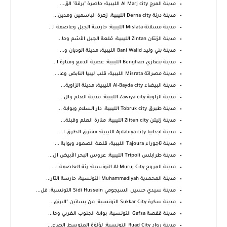
مدينة المرج Al Marj city الليبية: حاضرة "برقة" الق...
مدينة درنة Derna city الليبية: زهرة الياسمين ومدين...
مدينة مسلاتة Mislata الليبية: حارسة الجبل وعاصمة ا...
مدينة الزنتان Zintan الليبية: قلعة الجبل الأشم وحا...
مدينة بني وليد Bani Walid الليبية: مدينة الوديان و...
مدينة بنغازي Benghazi الليبية: عصية الدمع ومنارة ا...
مدينة مصراتة Misrata الليبية: قلب ليبيا النابض وعا...
مدينة البيضاء Al-Bayda city الليبية: مدينة الزاوية...
مدينة الزاوية Zawiya city الليبية: مدينة العلم وال...
مدينة طبرق Tobruk city الليبية: دار السلام وبوابة ...
مدينة زليتن Zliten city الليبية: منارة العلم وقبلة...
مدينة اجدابيا Ajdabiya city الليبية: مفترق الطرق ا...
مدينة تاجوراء Tajoura الليبية: قلعة الصمود وبوابة ...
مدينة طرابلس Tripoli الليبية: عروس البحر الأبيض ال...
مدينة المروج Al-Muruj City التونسية: رئة العاصمة ا...
مدينة المحمدية Muhammadiyah التونسية: حارسة التار...
مدينة سيدي حسين السيجومي Sidi Hussein التونسية: قل...
مدينة سكرة Sukkar City التونسية: من بساتين "البرتق...
مدينة قفصة Gafsa التونسية: بوابة الجنوب الغربي وحا...
مدينة رواد Ruad City التونسية: لؤلؤة المتوسط الصاع...