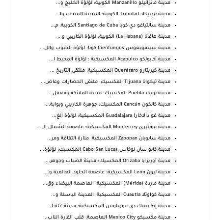
مدينة مانزانيلو Manzanillo الكوبية: لؤلؤة الخليج و...
مدينة ترينيداد Trinidad الكوبية: المدينة المتحف وا...
مدينة سانتياغو دي كوبا Santiago de Cuba الكوبية: م...
مدينة هافانا (La Habana) الكوبية: لؤلؤة الكاريبي و...
مدينة سينفويغوس Cienfuegos كوبا: لؤلؤة الجنوب والل...
مدينة أكابولكو Acapulco المكسيكية : لؤلؤة المحيط ا...
مدينة كيريتارو Querétaro المكسيكية: ملتقى التاريخ ...
مدينة تيخوانا Tijuana المكسيك: ملتقى الحضارات وعاص...
مدينة بويبلا Puebla المكسيك: مدينة الملائكة ومعقل ...
مدينة كانكون Cancún المكسيك: جوهرة الكاريبي وبوابة...
مدينة غوادالاخارا Guadalajara المكسيكية: لؤلؤة الغ...
مدينة مونتيري Monterrey المكسيكية: عاصمة الشمال ال...
مدينة سابوبان Zapopan المكسيكية: منارة الثقافة ومر...
مدينة كابو سان لوكاس Cabo San Lucas المكسيك: لؤلؤة...
مدينة أوريزابا Orizaba المكسيك: مدينة الضباب وجوهر...
مدينة ليون León المكسيكية: عاصمة الجلود العالمية و...
مدينة ماردة (Mérida) المكسيكية: العاصمة البيضاء وق...
مدينة كواوتلا Cuautla المكسيكية: المدينة الباسلة و...
مدينة إيكاتيبيك دي موريلوس المكسيكية: مدينة "تلة ا...
مدينة مكسيكو Mexico City العاصمة: قلب القارة الناب...