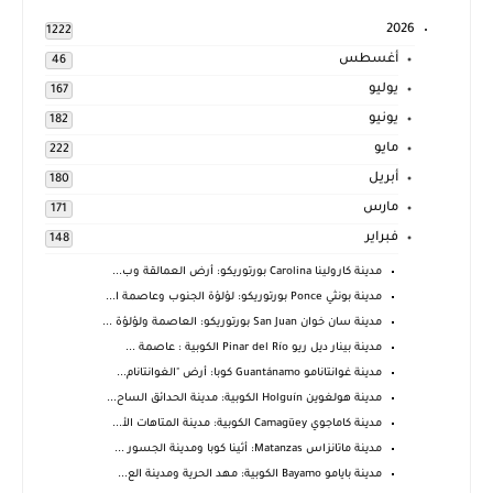
2026
1222
أغسطس
46
يوليو
167
يونيو
182
مايو
222
أبريل
180
مارس
171
فبراير
148
مدينة كارولينا Carolina بورتوريكو: أرض العمالقة وب...
مدينة بونثي Ponce بورتوريكو: لؤلؤة الجنوب وعاصمة ا...
مدينة سان خوان San Juan بورتوريكو: العاصمة ولؤلؤة ...
مدينة بينار ديل ريو Pinar del Río الكوبية : عاصمة ...
مدينة غوانتانامو Guantánamo كوبا: أرض "الغوانتانام...
مدينة هولغوين Holguín الكوبية: مدينة الحدائق الساح...
مدينة كاماجوي Camagüey الكوبية: مدينة المتاهات الأ...
مدينة ماتانزاس Matanzas: أثينا كوبا ومدينة الجسور ...
مدينة بايامو Bayamo الكوبية: مهد الحرية ومدينة الع...