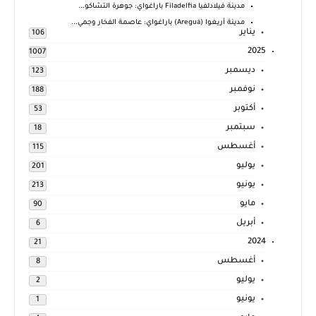
مدينة فيلادلفيا Filadelfia باراغواي: جوهرة التشاكو...
مدينة أريغوا (Areguá) باراغواي: عاصمة الفخار وجمي...
يناير
106
2025
1007
ديسمبر
123
نوفمبر
188
أكتوبر
53
سبتمبر
18
أغسطس
115
يوليو
201
يونيو
213
مايو
90
أبريل
6
2024
21
أغسطس
8
يوليو
2
يونيو
1