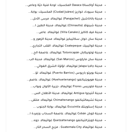
مدينة أواكساكا Oaxaca المكسيك: لوحة فنية حيّة وعاص...
مدينة سيوداد خواريز (Ciudad Juárez) المكسيك: بوابة...
مدينة باناخاشيل (Panajachel) غواتيمالا: مرسى الأحل...
مدينة شينوتلا (Chinautla) غواتيمالا: مدينة الطين ا...
مدينة فيلا كاناليز (Villa Canales) غواتيمالا: عاص...
مدينة سان خوان سكاتيبكيز غواتيمالا: مدينة الزهور و...
مدينة كواتيبيك Coatepeque غواتيمالا: القلب التجاري...
مدينة توتونيكابان Totonicapán غواتيمالا: عاصمة الح...
مدينة سان ماركوس (San Marcos) غواتيمالا: مدينة الب...
مدينة جالابا Jalapa غواتيمالا: لؤلؤة الشرق الغواتي...
مدينة بويرتو باريوس (Puerto Barrios) غواتيمالا: لؤ...
مدينة هويويتينانغو (Huehuetenango) غواتيمالا: عاصم...
مدينة فلوريس Flores غواتيمالا: جزيرة الألوان وبواب...
مدينة أنتيجوا Antigua غواتيمالا: مدينة الأطلال الس...
مدينة تشيمالتينانغو Chimaltenango غواتيمالا: ملتقى...
مدينة إسكوينتلا Escuintla غواتيمالا: بوابة الجنوب ...
مدينة كوبان Cobán غواتيمالا: عاصمة السحاب وزمردة ا...
مدينة كويتزالتينانغو Quetzaltenango غواتيمالا: جوه...
مدينة غواتيمالا Guatemala City : مزيج السحر التار...