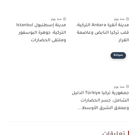
منذ يوم
منذ يوم
مدينة أنقرة Ankara التركية:
مدينة إسطنبول Istanbul
قلب تركيا النابض وعاصمة
التركية: جوهرة البوسفور
القرار
وملتقى الحضارات
سياحة
منذ يوم
جمهورية تركيا Türkiye الدليل
الشامل: جسر الحضارات
وعملاق الشرق الأوسط...
تعليقات