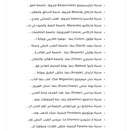
مدينة باركيسيميتو Barquisimeto فنزويلا: عاصمة المو...
مدينة ماراكاي Maracay فنزويلا: مدينة الحدائق ومعقل...
مدينة فالنسيا Valencia فنزويلا: القلب الصناعي ومدي...
مدينة ماراكايبو Maracaibo: عاصمة النفط والضوء في ف...
مدينة كاراكاس Caracas الفنزويلية: عاصمة التناقضات ...
مدينة كولون (Colón) بنما : جوهرة الكاريبي وبوابة ا...
مدينة ديفيد (David) بنما: عاصمة الغرب البنمي وسلة ...
مدينة بوكيتي (Boquete) بنما : عاصمة البن الفاخر و...
مدينة تشيتري (Chitré) بنما: عاصمة التقاليد والجمال...
مدينة بالبوا (Balboa) بنما: بوابة المحيط الهادئ وق...
مدينة أرايجان (Arraiján) بنما: ملتقى الطرق وبوابة ...
مدينة سان ميغيليتو (San Miguelito): قلب بنما الناب...
مدينة بونتا شامي (Punta Chame) بنما: لسان الفيروز...
مدبنة بيداسي (Pedasí) بنما: ملاذ الهدوء وجنة المحي...
مدينة جاراميلو (Jaramillo) بنما: جنة المرتفعات ومو...
مدينة سانتياغو دي فيراغواس البنمية:من أهم المدن ال...
مدينة بورتوبيلو Portobelo البنمية: ميناء الذهب ومد...
مدينة لا تشوريرا La Chorrera: عروس الغرب البنمي وم...
مدينة بنما Panama البنمية: ملتقى القارات وجوهرة ال...