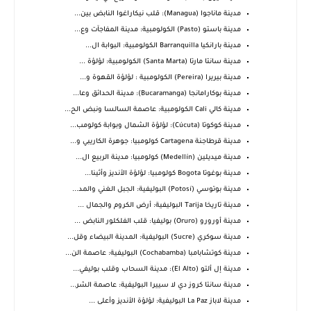
مدينة ماناجوا (Managua): قلب نيكاراغوا النابض بين...
مدينة باستو (Pasto) الكولومبية: مدينة المفاجآت وع...
مدينة بارانكيا Barranquilla الكولومبية: البوابة ال...
مدينة سانتا مارتا (Santa Marta) الكولومبية: لؤلؤة ...
مدينة بيريرا (Pereira) الكولومبية : لؤلؤة القهوة و...
مدينة بوكارامانجا (Bucaramanga): مدينة الحدائق وعا...
مدينة كالي Cali الكولومبية: عاصمة السالسا ونبض الح...
مدينة كوكوتا (Cúcuta): لؤلؤة الشمال وبوابة كولومب...
مدينة قرطاجنة Cartagena كولومبيا: جوهرة الكاريبي و...
مدينة ميديلين (Medellín) كولومبيا: مدينة الربيع ال...
مدينة بوغوتا Bogota كولومبيا: لؤلؤة الأنديز وأثينا...
مدينة بوتوسي (Potosí) البوليفية: الجبل الغني والمد...
مدينة تاريخا Tarija البوليفية: أرض الكروم والجمال ...
مدينة أورورو (Oruro) بوليفيا: قلب الفلكلور النابض ...
مدينة سوكري (Sucre) البوليفية: المدينة البيضاء وقل...
مدينة كوتشابامبا (Cochabamba) البوليفية: عاصمة الن...
مدينة إل ألتو (El Alto): مدينة السحاب وقلب بوليفي...
مدينة سانتا كروز دي لا سييرا البوليفية: عاصمة الشر...
مدينة لاباز La Paz البوليفية: لؤلؤة الأنديز وأعلى ...