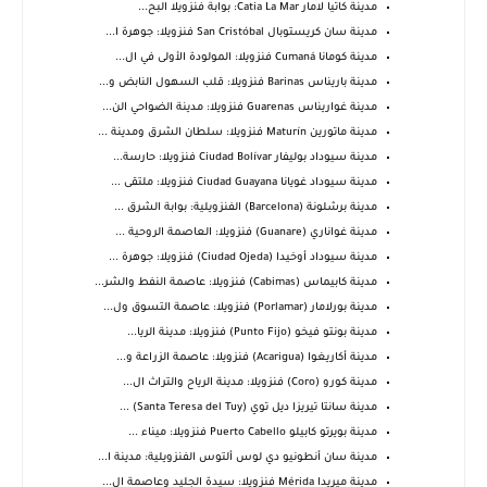
مدينة كاتيا لامار Catia La Mar: بوابة فنزويلا البح...
مدينة سان كريستوبال San Cristóbal فنزويلا: جوهرة ا...
مدينة كومانا Cumaná فنزويلا: المولودة الأولى في ال...
مدينة باريناس Barinas فنزويلا: قلب السهول النابض و...
مدينة غواريناس Guarenas فنزويلا: مدينة الضواحي الن...
مدينة ماتورين Maturín فنزويلا: سلطان الشرق ومدينة ...
مدينة سيوداد بوليفار Ciudad Bolívar فنزويلا: حارسة...
مدينة سيوداد غويانا Ciudad Guayana فنزويلا: ملتقى ...
مدينة برشلونة (Barcelona) الفنزويلية: بوابة الشرق ...
مدينة غواناري (Guanare) فنزويلا: العاصمة الروحية ...
مدينة سيوداد أوخيدا (Ciudad Ojeda) فنزويلا: جوهرة ...
مدينة كابيماس (Cabimas) فنزويلا: عاصمة النفط والشر...
مدينة بورلامار (Porlamar) فنزويلا: عاصمة التسوق ول...
مدينة بونتو فيخو (Punto Fijo) فنزويلا: مدينة الريا...
مدينة أكاريغوا (Acarigua) فنزويلا: عاصمة الزراعة و...
مدينة كورو (Coro) فنزويلا: مدينة الرياح والتراث ال...
مدينة سانتا تيريزا ديل توي (Santa Teresa del Tuy) ...
مدينة بويرتو كابيلو Puerto Cabello فنزويلا: ميناء ...
مدينة سان أنطونيو دي لوس ألتوس الفنزويلية: مدينة ا...
مدينة ميريدا Mérida فنزويلا: سيدة الجليد وعاصمة ال...