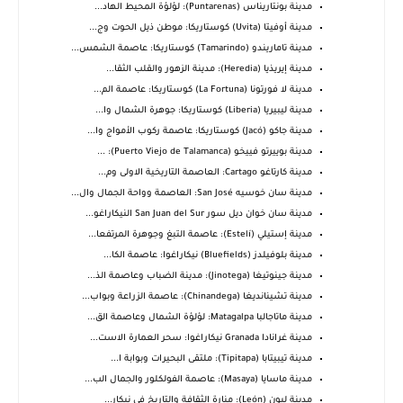
مدينة بونتاريناس (Puntarenas): لؤلؤة المحيط الهاد...
مدينة أوفيتا (Uvita) كوستاريكا: موطن ذيل الحوت وج...
مدينة تاماريندو (Tamarindo) كوستاريكا: عاصمة الشمس...
مدينة إيريذيا (Heredia): مدينة الزهور والقلب الثقا...
مدينة لا فورتونا (La Fortuna) كوستاريكا: عاصمة الم...
مدينة ليبيريا (Liberia) كوستاريكا: جوهرة الشمال وا...
مدينة جاكو (Jacó) كوستاريكا: عاصمة ركوب الأمواج وا...
مدينة بوييرتو فييخو (Puerto Viejo de Talamanca): ...
مدينة كارتاغو Cartago: العاصمة التاريخية الاولى وم...
مدينة سان خوسيه San José: العاصمة وواحة الجمال وال...
مدينة سان خوان ديل سور San Juan del Sur النيكاراغو...
مدينة إستيلي (Estelí): عاصمة التبغ وجوهرة المرتفعا...
مدينة بلوفيلدز (Bluefields) نيكاراغوا: عاصمة الكا...
مدينة جينوتيغا (Jinotega): مدينة الضباب وعاصمة الذ...
مدينة تشينانديغا (Chinandega): عاصمة الزراعة وبواب...
مدينة ماتاجالبا Matagalpa: لؤلؤة الشمال وعاصمة الق...
مدينة غرانادا Granada نيكاراغوا: سحر العمارة الاست...
مدينة تيبيتابا (Tipitapa): ملتقى البحيرات وبوابة ا...
مدينة ماسايا (Masaya): عاصمة الفولكلور والجمال الب...
مدينة ليون (León): منارة الثقافة والتاريخ في نيكار...