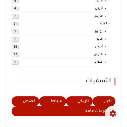
مايو
4
أبريل
4
مارس
2
2023
91
يونيو
1
مايو
8
أبريل
26
مارس
47
فبراير
9
التسميات
اخبار
تاريخي
سياحة
قصص
معلومات عامه