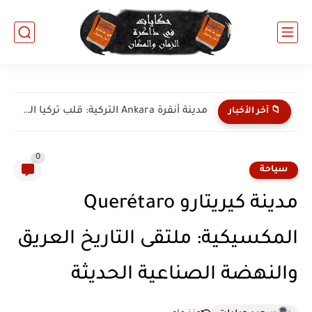
مدينة إسطنبول Istanbul التركية: جوهرة البوسفور وملتقى الحضارات
📁 آخر الأخبار
0
سياحة
مدينة كيريتارو Querétaro
المكسيكية: ملتقى التاريخ العريق
والنهضة الصناعية الحديثة