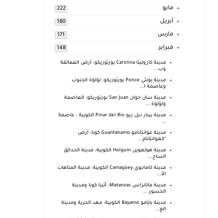
مايو
222
أبريل
180
مارس
171
فبراير
148
مدينة كارولينا Carolina بورتوريكو: أرض العمالقة
وب...
مدينة بونثي Ponce بورتوريكو: لؤلؤة الجنوب
وعاصمة ا...
مدينة سان خوان San Juan بورتوريكو: العاصمة
ولؤلؤة ...
مدينة بينار ديل ريو Pinar del Río الكوبية : عاصمة
...
مدينة غوانتانامو Guantánamo كوبا: أرض
"الغوانتانام...
مدينة هولغوين Holguín الكوبية: مدينة الحدائق
الساح...
مدينة كاماجوي Camagüey الكوبية: مدينة المتاهات
الأ...
مدينة ماتانزاس Matanzas: أثينا كوبا ومدينة
الجسور ...
مدينة بايامو Bayamo الكوبية: مهد الحرية ومدينة
الع...