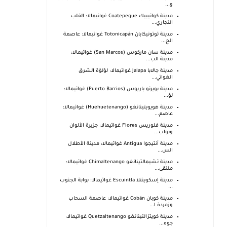
و...
مدينة كواتيبيك Coatepeque غواتيمالا: القلب
التجاري...
مدينة توتونيكابان Totonicapán غواتيمالا: عاصمة
الح...
مدينة سان ماركوس (San Marcos) غواتيمالا:
مدينة الب...
مدينة جالابا Jalapa غواتيمالا: لؤلؤة الشرق
الغواتي...
مدينة بويرتو باريوس (Puerto Barrios) غواتيمالا:
لؤ...
مدينة هويويتينانغو (Huehuetenango) غواتيمالا:
عاصم...
مدينة فلوريس Flores غواتيمالا: جزيرة الألوان
وبواب...
مدينة أنتيجوا Antigua غواتيمالا: مدينة الأطلال
الس...
مدينة تشيمالتينانغو Chimaltenango غواتيمالا:
ملتقى...
مدينة إسكوينتلا Escuintla غواتيمالا: بوابة الجنوب
...
مدينة كوبان Cobán غواتيمالا: عاصمة السحاب
وزمردة ا...
مدينة كويتزالتينانغو Quetzaltenango غواتيمالا:
جوه...