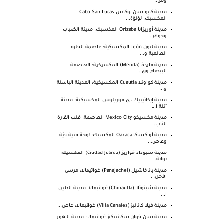
ومر...
مدينة كابو سان لوكاس Cabo San Lucas
المكسيك: لؤلؤة...
مدينة أوريزابا Orizaba المكسيك: مدينة الضباب
وجوهر...
مدينة ليون León المكسيكية: عاصمة الجلود
العالمية و...
مدينة ماردة (Mérida) المكسيكية: العاصمة
البيضاء وق...
مدينة كواوتلا Cuautla المكسيكية: المدينة الباسلة
و...
مدينة إيكاتيبيك دي موريلوس المكسيكية: مدينة
"تلة ا...
مدينة مكسيكو Mexico City العاصمة: قلب القارة
الناب...
مدينة أواكساكا Oaxaca المكسيك: لوحة فنية حيّة
وعاص...
مدينة سيوداد خواريز (Ciudad Juárez) المكسيك:
بوابة...
مدينة باناخاشيل (Panajachel) غواتيمالا: مرسى
الأحل...
مدينة شينوتلا (Chinautla) غواتيمالا: مدينة الطين
ا...
مدينة فيلا كاناليز (Villa Canales) غواتيمالا: عاص...
مدينة سان خوان سكاتيبكيز غواتيمالا: مدينة الزهور