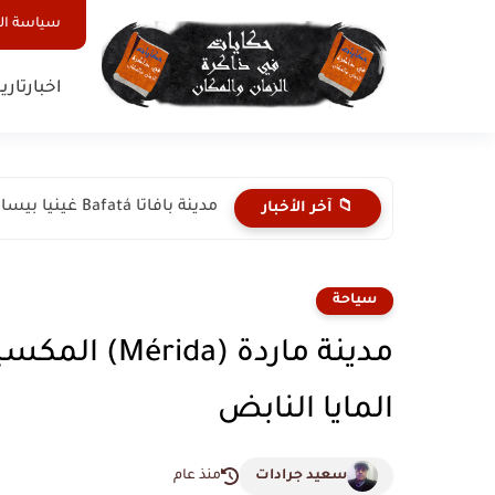
سياسة ا
اخبار
تاري
مدينة بافاتا Bafatá غينيا بيساو: قلب البلاد النابض والتاريخ العريق
📁 آخر الأخبار
سياحة
مدينة ماردة 
المايا النابض
سعيد جرادات
منذ عام