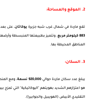
2. الموقع والمساحة:
تقع ماردة في شمال غرب شبه جزيرة
يوكاتان
، على بعد حوالي 35 كيلومترًا من ساحل خليج
883 كيلومتر مربع
، وتتميز بطبيعتها المنبسطة وأرضها ا
المناطق المحيطة بها.
3. السكان:
يبلغ عدد سكان ماردة حوالي
920,000 نسمة
، ومع المنط
هو اعتزازهم الشديد بهويتهم "اليوكاتيكية" التي تمزج بين
التقليدي الأبيض (الهويبيل والجوابيرا).