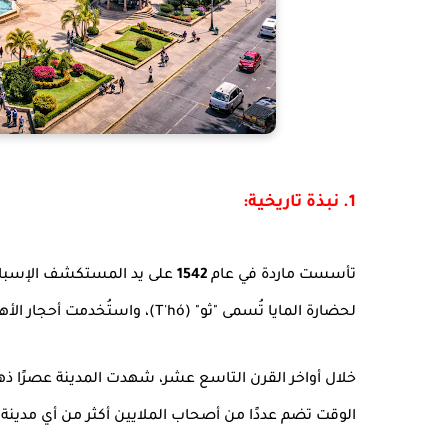
1. نبذة تاريخية:
تأسست ماردة في عام
1542
على يد المستكشف الإسباني 
لحضارة المايا تُسمى "ثو" (T'hó)، واستُخدمت أحجار الأهرامات القديمة لبناء الكاتدرائية والمباني الاستعمارية الأولى.
خلال أواخر القرن التاسع عشر، شهدت المدينة عصرًا ذهب
الوقت تضم عددًا من أصحاب الملايين أكثر من أي مدينة أ