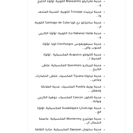
مدينة مانزانيلو Manzanillo الكوبية: لؤلؤة الخليج
و...
مدينة ترينيداد Trinidad الكوبية: المدينة المتحف
وا...
مدينة سانتياغو دي كوبا Santiago de Cuba الكوبية:
م...
مدينة هافانا (La Habana) الكوبية: لؤلؤة الكاريبي
و...
مدينة سينفويغوس Cienfuegos كوبا: لؤلؤة
الجنوب والل...
مدينة أكابولكو Acapulco المكسيكية : لؤلؤة
المحيط ا...
مدينة كيريتارو Querétaro المكسيكية: ملتقى
التاريخ ...
مدينة تيخوانا Tijuana المكسيك: ملتقى الحضارات
وعاص...
مدينة بويبلا Puebla المكسيك: مدينة الملائكة
ومعقل ...
مدينة كانكون Cancún المكسيك: جوهرة الكاريبي
وبوابة...
مدينة غوادالاخارا Guadalajara المكسيكية: لؤلؤة
الغ...
مدينة مونتيري Monterrey المكسيكية: عاصمة
الشمال ال...
مدينة سابوبان Zapopan المكسيكية: منارة الثقافة