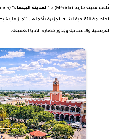
تُلقب مدينة ماردة (Mérida) بـ
"المدينة البيضاء"
العاصمة الثقافية لشبه الجزيرة بأكملها. تتميز ماردة بهد
الفرنسية والإسبانية وجذور حضارة المايا العميقة.