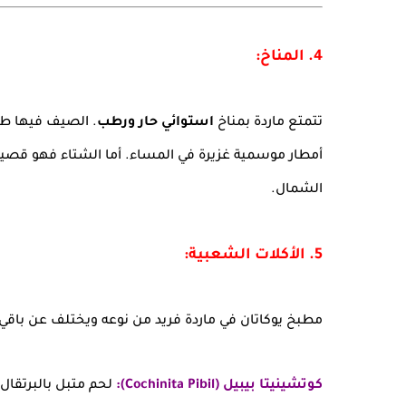
4. المناخ:
تتمتع ماردة بمناخ
استوائي حار ورطب
. الصيف فيها طوي
أمطار موسمية غزيرة في المساء. أما الشتاء فهو قصير
الشمال.
5. الأكلات الشعبية:
مطبخ يوكاتان في ماردة فريد من نوعه ويختلف عن باق
كوتشينيتا بيبيل (Cochinita Pibil):
لحم متبل بالبرتقال 