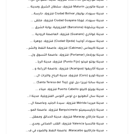
مدينة غواريناس Guarenas فنزويلا: مدينة الضواحي الن...
مدينة ماتورين Maturín فنزويلا: سلطان الشرق ومدينة ...
مدينة سيوداد بوليفار Ciudad Bolívar فنزويلا: حارسة...
مدينة سيوداد غويانا Ciudad Guayana فنزويلا: ملتقى ...
مدينة برشلونة (Barcelona) الفنزويلية: بوابة الشرق ...
مدينة غواناري (Guanare) فنزويلا: العاصمة الروحية ...
مدينة سيوداد أوخيدا (Ciudad Ojeda) فنزويلا: جوهرة ...
مدينة كابيماس (Cabimas) فنزويلا: عاصمة النفط والشر...
مدينة بورلامار (Porlamar) فنزويلا: عاصمة التسوق ول...
مدينة بونتو فيخو (Punto Fijo) فنزويلا: مدينة الريا...
مدينة أكاريغوا (Acarigua) فنزويلا: عاصمة الزراعة و...
مدينة كورو (Coro) فنزويلا: مدينة الرياح والتراث ال...
مدينة سانتا تيريزا ديل توي (Santa Teresa del Tuy) ...
مدينة بويرتو كابيلو Puerto Cabello فنزويلا: ميناء ...
مدينة سان أنطونيو دي لوس ألتوس الفنزويلية: مدينة ا...
مدينة ميريدا Mérida فنزويلا: سيدة الجليد وعاصمة ال...
مدينة باركيسيميتو Barquisimeto فنزويلا: عاصمة المو...
مدينة ماراكاي Maracay فنزويلا: مدينة الحدائق ومعقل...
مدينة فالنسيا Valencia فنزويلا: القلب الصناعي ومدي...
مدينة ماراكايبو Maracaibo: عاصمة النفط والضوء في ف...