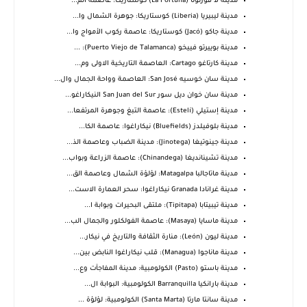
مدينة لا فورتونا (La Fortuna) كوستاريكا: عاصمة الم...
مدينة ليبيريا (Liberia) كوستاريكا: جوهرة الشمال وا...
مدينة جاكو (Jacó) كوستاريكا: عاصمة ركوب الأمواج وا...
مدينة بوييرتو فييخو (Puerto Viejo de Talamanca): ...
مدينة كارتاغو Cartago: العاصمة التاريخية الاولى وم...
مدينة سان خوسيه San José: العاصمة وواحة الجمال وال...
مدينة سان خوان ديل سور San Juan del Sur النيكاراغو...
مدينة إستيلي (Estelí): عاصمة التبغ وجوهرة المرتفعا...
مدينة بلوفيلدز (Bluefields) نيكاراغوا: عاصمة الكا...
مدينة جينوتيغا (Jinotega): مدينة الضباب وعاصمة الذ...
مدينة تشينانديغا (Chinandega): عاصمة الزراعة وبواب...
مدينة ماتاجالبا Matagalpa: لؤلؤة الشمال وعاصمة الق...
مدينة غرانادا Granada نيكاراغوا: سحر العمارة الاست...
مدينة تيبيتابا (Tipitapa): ملتقى البحيرات وبوابة ا...
مدينة ماسايا (Masaya): عاصمة الفولكلور والجمال الب...
مدينة ليون (León): منارة الثقافة والتاريخ في نيكار...
مدينة ماناجوا (Managua): قلب نيكاراغوا النابض بين...
مدينة باستو (Pasto) الكولومبية: مدينة المفاجآت وع...
مدينة بارانكيا Barranquilla الكولومبية: البوابة ال...
مدينة سانتا مارتا (Santa Marta) الكولومبية: لؤلؤة ...