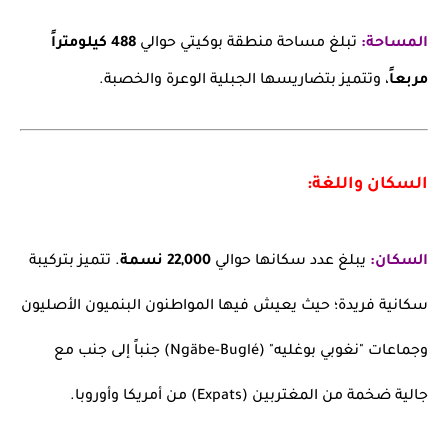
المساحة:
تبلغ مساحة منطقة بوكيتي حوالي
488 كيلومتراً
مربعاً
، وتتميز بتضاريسها الجبلية الوعرة والخصبة.
السكان واللغة:
السكان:
يبلغ عدد سكانها حوالي
22,000 نسمة
. تتميز بتركيبة
سكانية فريدة؛ حيث يعيش فيها المواطنون البنميون الأصليون
وجماعات "نغوبي بوغليه" (Ngäbe-Buglé) جنباً إلى جنب مع
جالية ضخمة من المغتربين (Expats) من أمريكا وأوروبا.