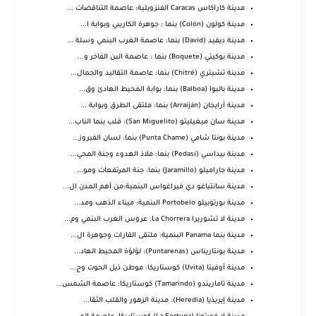
مدينة كاراكاس Caracas الفنزويلية: عاصمة التناقضات ...
مدينة كولون (Colón) بنما : جوهرة الكاريبي وبوابة ا...
مدينة ديفيد (David) بنما: عاصمة الغرب البنمي وسلة ...
مدينة بوكيتي (Boquete) بنما : عاصمة البن الفاخر و...
مدينة تشيتري (Chitré) بنما: عاصمة التقاليد والجمال...
مدينة بالبوا (Balboa) بنما: بوابة المحيط الهادئ وق...
مدينة أرايجان (Arraiján) بنما: ملتقى الطرق وبوابة ...
مدينة سان ميغيليتو (San Miguelito): قلب بنما الناب...
مدينة بونتا شامي (Punta Chame) بنما: لسان الفيروز...
مدبنة بيداسي (Pedasí) بنما: ملاذ الهدوء وجنة المحي...
مدينة جاراميلو (Jaramillo) بنما: جنة المرتفعات ومو...
مدينة سانتياغو دي فيراغواس البنمية:من أهم المدن ال...
مدينة بورتوبيلو Portobelo البنمية: ميناء الذهب ومد...
مدينة لا تشوريرا La Chorrera: عروس الغرب البنمي وم...
مدينة بنما Panama البنمية: ملتقى القارات وجوهرة ال...
مدينة بونتاريناس (Puntarenas): لؤلؤة المحيط الهاد...
مدينة أوفيتا (Uvita) كوستاريكا: موطن ذيل الحوت وج...
مدينة تاماريندو (Tamarindo) كوستاريكا: عاصمة الشمس...
مدينة إيريذيا (Heredia): مدينة الزهور والقلب الثقا...