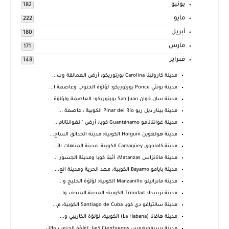
يونيو
182
مايو
222
أبريل
180
مارس
171
فبراير
148
مدينة كارولينا Carolina بورتوريكو: أرض العمالقة وب...
مدينة بونثي Ponce بورتوريكو: لؤلؤة الجنوب وعاصمة ا...
مدينة سان خوان San Juan بورتوريكو: العاصمة ولؤلؤة ...
مدينة بينار ديل ريو Pinar del Río الكوبية : عاصمة ...
مدينة غوانتانامو Guantánamo كوبا: أرض "الغوانتانام...
مدينة هولغوين Holguín الكوبية: مدينة الحدائق الساح...
مدينة كاماجوي Camagüey الكوبية: مدينة المتاهات الأ...
مدينة ماتانزاس Matanzas: أثينا كوبا ومدينة الجسور ...
مدينة بايامو Bayamo الكوبية: مهد الحرية ومدينة الع...
مدينة مانزانيلو Manzanillo الكوبية: لؤلؤة الخليج و...
مدينة ترينيداد Trinidad الكوبية: المدينة المتحف وا...
مدينة سانتياغو دي كوبا Santiago de Cuba الكوبية: م...
مدينة هافانا (La Habana) الكوبية: لؤلؤة الكاريبي و...
مدينة سينفويغوس Cienfuegos كوبا: لؤلؤة الجنوب والل...