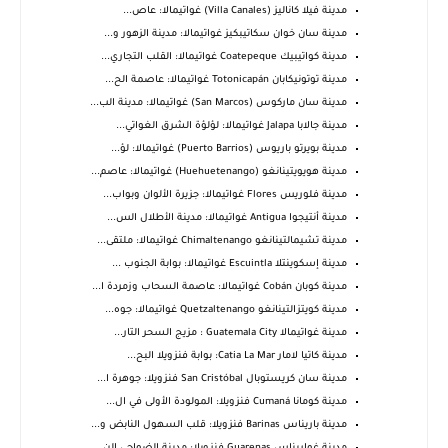
مدينة فيلا كاناليز (Villa Canales) غواتيمالا: عاص...
مدينة سان خوان سكاتيبكيز غواتيمالا: مدينة الزهور و...
مدينة كواتيبيك Coatepeque غواتيمالا: القلب التجاري...
مدينة توتونيكابان Totonicapán غواتيمالا: عاصمة الح...
مدينة سان ماركوس (San Marcos) غواتيمالا: مدينة الب...
مدينة جالابا Jalapa غواتيمالا: لؤلؤة الشرق الغواتي...
مدينة بويرتو باريوس (Puerto Barrios) غواتيمالا: لؤ...
مدينة هويويتينانغو (Huehuetenango) غواتيمالا: عاصم...
مدينة فلوريس Flores غواتيمالا: جزيرة الألوان وبواب...
مدينة أنتيجوا Antigua غواتيمالا: مدينة الأطلال الس...
مدينة تشيمالتينانغو Chimaltenango غواتيمالا: ملتقى...
مدينة إسكوينتلا Escuintla غواتيمالا: بوابة الجنوب ...
مدينة كوبان Cobán غواتيمالا: عاصمة السحاب وزمردة ا...
مدينة كويتزالتينانغو Quetzaltenango غواتيمالا: جوه...
مدينة غواتيمالا Guatemala City : مزيج السحر التار...
مدينة كاتيا لامار Catia La Mar: بوابة فنزويلا البح...
مدينة سان كريستوبال San Cristóbal فنزويلا: جوهرة ا...
مدينة كومانا Cumaná فنزويلا: المولودة الأولى في ال...
مدينة باريناس Barinas فنزويلا: قلب السهول النابض و...