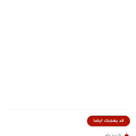
قد يعجبك ايضا
منذ عام