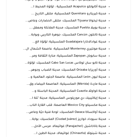
مدينة أكابولكو Acapulco المكسيكية : لؤلؤة المحيط ا...
مدينة كيريتارو Querétaro المكسيكية: ملتقى التاريخ ...
مدينة تيخوانا Tijuana المكسيك: ملتقى الحضارات وعاص...
مدينة بويبلا Puebla المكسيك: مدينة الملائكة ومعقل ...
مدينة كانكون Cancún المكسيك: جوهرة الكاريبي وبوابة...
مدينة غوادالاخارا Guadalajara المكسيكية: لؤلؤة الغ...
مدينة مونتيري Monterrey المكسيكية: عاصمة الشمال ال...
مدينة سابوبان Zapopan المكسيكية: منارة الثقافة ومر...
مدينة كابو سان لوكاس Cabo San Lucas المكسيك: لؤلؤة...
مدينة أوريزابا Orizaba المكسيك: مدينة الضباب وجوهر...
مدينة ليون León المكسيكية: عاصمة الجلود العالمية و...
مدينة ماردة (Mérida) المكسيكية: العاصمة البيضاء وق...
مدينة كواوتلا Cuautla المكسيكية: المدينة الباسلة و...
مدينة إيكاتيبيك دي موريلوس المكسيكية: مدينة "تلة ا...
مدينة مكسيكو Mexico City العاصمة: قلب القارة الناب...
مدينة أواكساكا Oaxaca المكسيك: لوحة فنية حيّة وعاص...
مدينة سيوداد خواريز (Ciudad Juárez) المكسيك: بوابة...
مدينة باناخاشيل (Panajachel) غواتيمالا: مرسى الأحل...
مدينة شينوتلا (Chinautla) غواتيمالا: مدينة الطين ا...