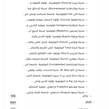
مدينة بيريرا (Pereira) الكولومبية : لؤلؤة القهوة و...
مدينة بوكارامانجا (Bucaramanga): مدينة الحدائق وعا...
مدينة كالي Cali الكولومبية: عاصمة السالسا ونبض الح...
مدينة كوكوتا (Cúcuta): لؤلؤة الشمال وبوابة كولومب...
مدينة قرطاجنة Cartagena كولومبيا: جوهرة الكاريبي و...
مدينة ميديلين (Medellín) كولومبيا: مدينة الربيع ال...
مدينة بوغوتا Bogota كولومبيا: لؤلؤة الأنديز وأثينا...
مدينة بوتوسي (Potosí) البوليفية: الجبل الغني والمد...
مدينة تاريخا Tarija البوليفية: أرض الكروم والجمال ...
مدينة أورورو (Oruro) بوليفيا: قلب الفلكلور النابض ...
مدينة سوكري (Sucre) البوليفية: المدينة البيضاء وقل...
مدينة كوتشابامبا (Cochabamba) البوليفية: عاصمة الن...
مدينة إل ألتو (El Alto): مدينة السحاب وقلب بوليفي...
مدينة سانتا كروز دي لا سييرا البوليفية: عاصمة الشر...
مدينة لاباز La Paz البوليفية: لؤلؤة الأنديز وأعلى ...
مدينة فيلادلفيا Filadelfia باراغواي: جوهرة التشاكو...
مدينة أريغوا (Areguá) باراغواي: عاصمة الفخار وجمي...
يناير
106
2025
1007