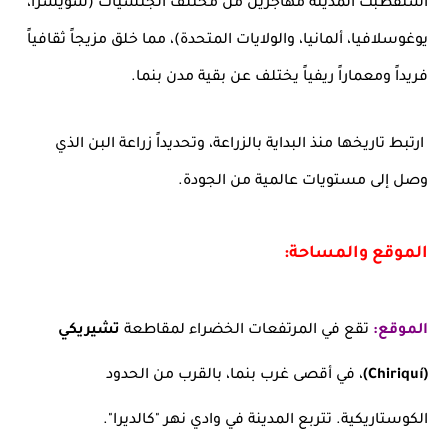
استقطبت المدينة مهاجرين من مختلف الجنسيات (سويسرا،
يوغوسلافيا، ألمانيا، والولايات المتحدة)، مما خلق مزيجاً ثقافياً
فريداً ومعماراً ريفياً يختلف عن بقية مدن بنما.
ارتبط تاريخها منذ البداية بالزراعة، وتحديداً زراعة البن الذي
وصل إلى مستويات عالمية من الجودة.
الموقع والمساحة:
الموقع:
تقع في المرتفعات الخضراء لمقاطعة
تشيريكي
(Chiriquí)
، في أقصى غرب بنما، بالقرب من الحدود
الكوستاريكية. تتربع المدينة في وادي نهر "كالديرا".