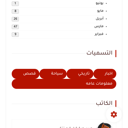
يونيو
1
مايو
8
أبريل
26
مارس
47
فبراير
9
التسميات
اخبار
تاريخي
سياحة
قصص
معلومات عامه
الكاتب