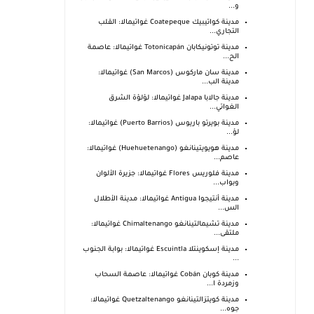
و...
مدينة كواتيبيك Coatepeque غواتيمالا: القلب
التجاري...
مدينة توتونيكابان Totonicapán غواتيمالا: عاصمة
الح...
مدينة سان ماركوس (San Marcos) غواتيمالا:
مدينة الب...
مدينة جالابا Jalapa غواتيمالا: لؤلؤة الشرق
الغواتي...
مدينة بويرتو باريوس (Puerto Barrios) غواتيمالا:
لؤ...
مدينة هويويتينانغو (Huehuetenango) غواتيمالا:
عاصم...
مدينة فلوريس Flores غواتيمالا: جزيرة الألوان
وبواب...
مدينة أنتيجوا Antigua غواتيمالا: مدينة الأطلال
الس...
مدينة تشيمالتينانغو Chimaltenango غواتيمالا:
ملتقى...
مدينة إسكوينتلا Escuintla غواتيمالا: بوابة الجنوب
...
مدينة كوبان Cobán غواتيمالا: عاصمة السحاب
وزمردة ا...
مدينة كويتزالتينانغو Quetzaltenango غواتيمالا:
جوه...