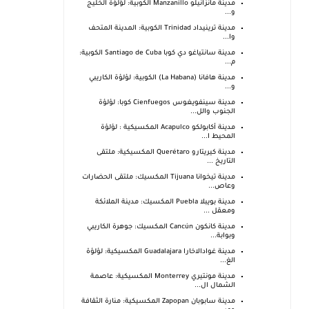
مدينة مانزانيلو Manzanillo الكوبية: لؤلؤة الخليج
و...
مدينة ترينيداد Trinidad الكوبية: المدينة المتحف
وا...
مدينة سانتياغو دي كوبا Santiago de Cuba الكوبية:
م...
مدينة هافانا (La Habana) الكوبية: لؤلؤة الكاريبي
و...
مدينة سينفويغوس Cienfuegos كوبا: لؤلؤة
الجنوب والل...
مدينة أكابولكو Acapulco المكسيكية : لؤلؤة
المحيط ا...
مدينة كيريتارو Querétaro المكسيكية: ملتقى
التاريخ ...
مدينة تيخوانا Tijuana المكسيك: ملتقى الحضارات
وعاص...
مدينة بويبلا Puebla المكسيك: مدينة الملائكة
ومعقل ...
مدينة كانكون Cancún المكسيك: جوهرة الكاريبي
وبوابة...
مدينة غوادالاخارا Guadalajara المكسيكية: لؤلؤة
الغ...
مدينة مونتيري Monterrey المكسيكية: عاصمة
الشمال ال...
مدينة سابوبان Zapopan المكسيكية: منارة الثقافة