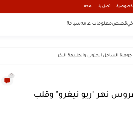
لخصوصية
اتصل بنا
لمحه
خي
قصص
معلومات عامه
سياحة
0
ة مرسيدس Mercedes: عروس نهر "ريو نيغرو" وقلب