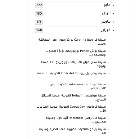
مايو
222
أبريل
180
مارس
171
فبراير
148
مدينة كارولينا Carolina بورتوريكو: أرض العمالقة
وب...
مدينة بونثي Ponce بورتوريكو: لؤلؤة الجنوب
وعاصمة ا...
مدينة سان خوان San Juan بورتوريكو: العاصمة
ولؤلؤة ...
مدينة بينار ديل ريو Pinar del Río الكوبية : عاصمة
...
مدينة غوانتانامو Guantánamo كوبا: أرض
"الغوانتانام...
مدينة هولغوين Holguín الكوبية: مدينة الحدائق
الساح...
مدينة كاماجوي Camagüey الكوبية: مدينة المتاهات
الأ...
مدينة ماتانزاس Matanzas: أثينا كوبا ومدينة
الجسور ...
مدينة بايامو Bayamo الكوبية: مهد الحرية ومدينة
الع...