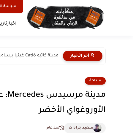
سياسة ا
اخبار
تاري
مدينة كاتيو Catió غينيا بيساو: جوهرة الساحل الجنوبي والطبيعة البكر
📁 آخر الأخبار
سياحة
مدين
الأوروغواي الأخضر
سعيد جرادات
منذ عام