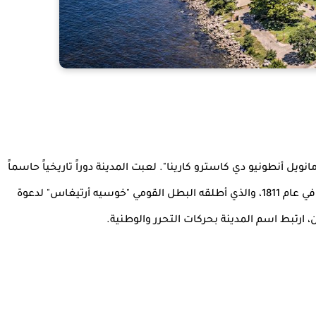
نويل أنطونيو دي كاسترو كارينا". لعبت المدينة دوراً تاريخياً حاسماً
في استقلال البلاد، حيث كانت مقراً لـ "إعلان مرسيدس" في عام 1811، والذي أطلقه البطل القومي "خوسيه أرتيغاس" لدعوة
 ارتبط اسم المدينة بحركات التحرر والوطنية.