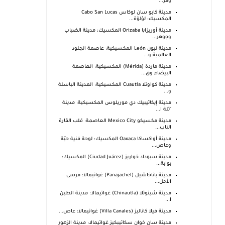
ومر...
مدينة كابو سان لوكاس Cabo San Lucas
المكسيك: لؤلؤة...
مدينة أوريزابا Orizaba المكسيك: مدينة الضباب
وجوهر...
مدينة ليون León المكسيكية: عاصمة الجلود
العالمية و...
مدينة ماردة (Mérida) المكسيكية: العاصمة
البيضاء وق...
مدينة كواوتلا Cuautla المكسيكية: المدينة الباسلة
و...
مدينة إيكاتيبيك دي موريلوس المكسيكية: مدينة
"تلة ا...
مدينة مكسيكو Mexico City العاصمة: قلب القارة
الناب...
مدينة أواكساكا Oaxaca المكسيك: لوحة فنية حيّة
وعاص...
مدينة سيوداد خواريز (Ciudad Juárez) المكسيك:
بوابة...
مدينة باناخاشيل (Panajachel) غواتيمالا: مرسى
الأحل...
مدينة شينوتلا (Chinautla) غواتيمالا: مدينة الطين
ا...
مدينة فيلا كاناليز (Villa Canales) غواتيمالا: عاص...
مدينة سان خوان سكاتيبكيز غواتيمالا: مدينة الزهور