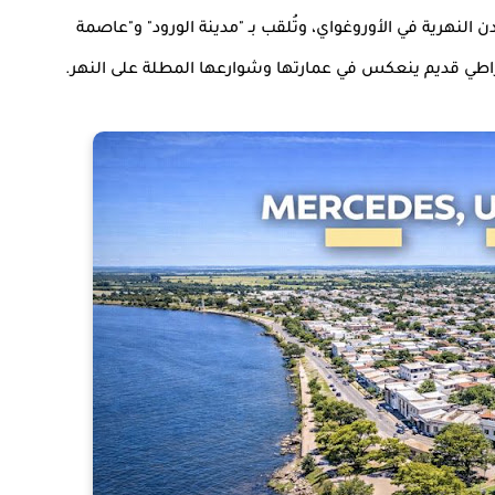
ل المدن النهرية في الأوروغواي، وتُلقب بـ "مدينة الورود" و"عاصمة
قراطي قديم ينعكس في عمارتها وشوارعها المطلة على النهر.