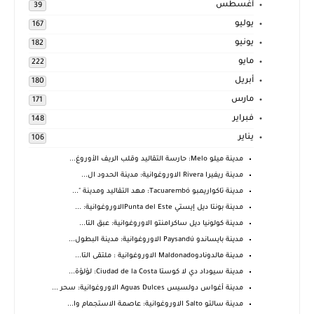
أغسطس
39
يوليو
167
يونيو
182
مايو
222
أبريل
180
مارس
171
فبراير
148
يناير
106
مدينة ميلو Melo: حارسة التقاليد وقلب الريف الأوروغ...
مدينة ريفيرا Rivera الاوروغوانية: مدينة الحدود ال...
مدينة تاكواريمبو Tacuarembó: مهد التقاليد ومدينة "...
مدينة بونتا ديل إيستي Punta del Esteالاوروغوانية: ...
مدينة كولونيا ديل ساكرامنتو الاوروغوانية: عبق التا...
مدينة بايساندو Paysandú الاوروغوانية: مدينة البطول...
مدينة مالدونادوMaldonado الاوروغوانية : ملتقى التا...
مدينة سيوداد دي لا كوستا Ciudad de la Costa: لؤلؤة...
مدينة أغواس دولسيس Aguas Dulces الاوروغوانية: سحر ...
مدينة سالتو Salto الاوروغوانية: عاصمة الاستجمام وا...