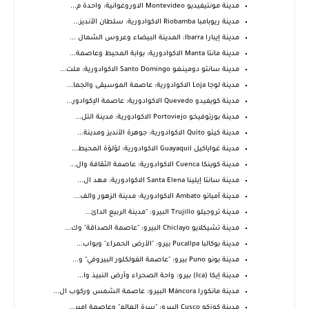
مدينة مونتيفيديو Montevideo الاوروغوانية: واحدة م...
مدينة ريوبامبا Riobamba الاكوادورية: سلطان الأنديز...
مدينة إيبارا Ibarra: المدينة البيضاء وعروس الشمال ...
مدينة مانتا Manta الاكوادورية: بوابة المحيط وعاصمة...
مدينة سانتو دومينغو Santo Domingo الاكوادورية: ملت...
مدينة لوجا Loja الاكوادورية: عاصمة الموسيقى والجما...
مدينة كويفيدو Quevedo الاكوادورية: عاصمة الإكوادور...
مدينة بورتوفيخو Portoviejo الاكوادورية: مدينة التل...
مدينة كيتو Quito الاكوادورية: جوهرة الأنديز ومدينة...
مدينة غواياكيل Guayaquil الاكوادورية: لؤلؤة المحيط...
مدينة كوينكا Cuenca الاكوادورية: عاصمة الثقافة وال...
مدينة سانتا إيلينا Santa Elena الاكوادورية: مهد ال...
مدينة أمباتو Ambato الاكوادورية: مدينة الزهور والف...
مدينة تروجيلو Trujillo البيرو: "مدينة الربيع الدائ...
مدينة تشيكلايو Chiclayo البيرو: "عاصمة الصداقة" وك...
مدينة بوكالبا Pucallpa بيرو: "الأرض الحمراء" وبواب...
مدينة بونو Puno بيرو: "عاصمة الفولكلور البيروفي" و...
مدينة إيكا (Ica) بيرو: واحة الصحراء وأرض النبيذ وا...
مدينة مانكورا Máncora البيرو: عاصمة الشمس وركوب ال...
مدينة كوزكو Cusco البيرو: "سرة العالم" وعاصمة إمبر...