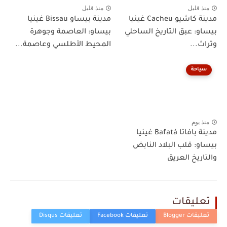
منذ قليل
منذ قليل
مدينة كاشيو Cacheu غينيا
مدينة بيساو Bissau غينيا
بيساو: عبق التاريخ الساحلي
بيساو: العاصمة وجوهرة
وتراث...
المحيط الأطلسي وعاصمة...
سياحة
منذ يوم
مدينة بافاتا Bafatá غينيا
بيساو: قلب البلاد النابض
والتاريخ العريق
تعليقات