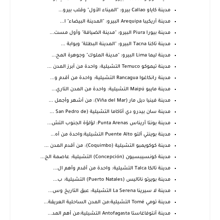
مدينة كاياو Callao بيرو: "الميناء الأول" وقلب بيرو...
مدينة أريكيبا Arequipa البيرو: "المدينة البيضاء" ا...
مدينة بيورا Piura البيرو: "مدينة الضيافة" وأول مست...
مدينة تاكنا Tacna البيرو: "المدينة البطلة" وبوابة ...
مدينة ليما Lima البيرو: "مدينة الملوك" وجوهرة المح...
مدينة تيموكو Temuco التشيلية: واحدة من أبرز المدن ...
مدينة رانكاغوا Rancagua التشيلية: واحدة من أقدم و...
مدينة مايبو Maipú التشيلية: واحدة من المدن التاري...
مدينة فينيا ديل مار (Viña del Mar): من أشهر وأجمل ...
مدينة سان بيدرو دي أتاكاما التشيلية (San Pedro de ...
مدينة بونتا أريناس Punta Arenas: لؤلؤة الجنوب التش...
مدينة بوينتي ألتو Puente Alto التشيلية:واحدة من أه...
مدينة كوكويمبو التشيلية (Coquimbo): من أقدم المدن ...
مدينة كونسيبسيون (Concepción) التشيلية: عاصمة الج...
مدينة تالكا Talca التشيلية: واحدة من أقدم وأهم ال...
مدينة بويرتو ناتاليس (Puerto Natales) التشيلية: ب...
مدينة لا سيرينا La Serena التشيلية: عبق التاريخ وس...
مدينة تومي Tomé التشيلية:من المدن الساحلية العريقة...
مدينة أنتوفاغاستا Antofagasta التشيلية:من أهم المد...