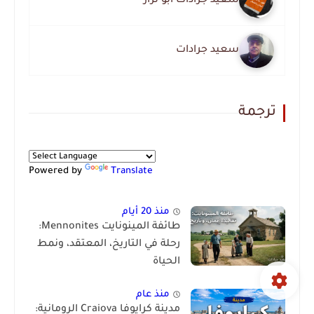
سعيد جرادات ابو نزار
سعيد جرادات
ترجمة
Powered by
Translate
منذ 20 أيام
طائفة المينونايت Mennonites:
رحلة في التاريخ، المعتقد، ونمط
الحياة
منذ عام
مدينة كرايوفا Craiova الرومانية: