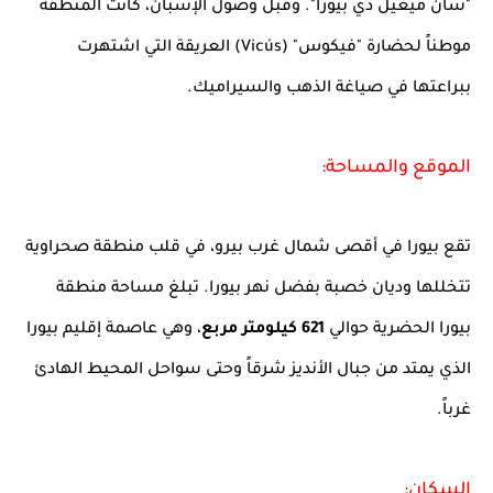
"سان ميغيل دي بيورا". وقبل وصول الإسبان، كانت المنطقة
موطناً لحضارة "فيكوس" (Vicús) العريقة التي اشتهرت
ببراعتها في صياغة الذهب والسيراميك.
الموقع والمساحة:
تقع بيورا في أقصى شمال غرب بيرو، في قلب منطقة صحراوية
تتخللها وديان خصبة بفضل نهر بيورا. تبلغ مساحة منطقة
بيورا الحضرية حوالي
621 كيلومتر مربع
، وهي عاصمة إقليم بيورا
الذي يمتد من جبال الأنديز شرقاً وحتى سواحل المحيط الهادئ
غرباً.
السكان: