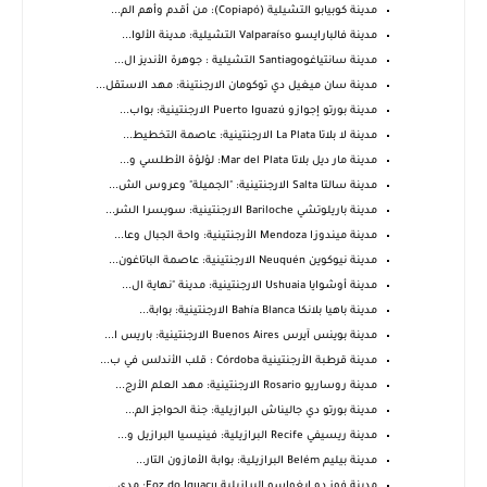
مدينة كوبيابو التشيلية (Copiapó): من أقدم وأهم الم...
مدينة فالبارايسو Valparaíso التشيلية: مدينة الألوا...
مدينة سانتياغوSantiago التشيلية : جوهرة الأنديز ال...
مدينة سان ميغيل دي توكومان الارجنتينة: مهد الاستقل...
مدينة بورتو إجوازو Puerto Iguazú الارجنتينية: بواب...
مدينة لا بلاتا La Plata الارجنتينية: عاصمة التخطيط...
مدينة مار ديل بلاتا Mar del Plata: لؤلؤة الأطلسي و...
مدينة سالتا Salta الارجنتينية: "الجميلة" وعروس الش...
مدينة باريلوتشي Bariloche الارجنتينية: سويسرا الشر...
مدينة ميندوزا Mendoza الأرجنتينية: واحة الجبال وعا...
مدينة نيوكوين Neuquén الارجنتينية: عاصمة الباتاغون...
مدينة أوشوايا Ushuaia الارجنتينية: مدينة "نهاية ال...
مدينة باهيا بلانكا Bahía Blanca الارجنتينية: بوابة...
مدينة بوينس آيرس Buenos Aires الارجنتينية: باريس ا...
مدينة قرطبة الأرجنتينية Córdoba : قلب الأندلس في ب...
مدينة روساريو Rosario الارجنتينية: مهد العلم الأرج...
مدينة بورتو دي جاليناش البرازيلية: جنة الحواجز الم...
مدينة ريسيفي Recife البرازيلية: فينيسيا البرازيل و...
مدينة بيليم Belém البرازيلية: بوابة الأمازون التار...
مدينة فوز دو إيغواسو البرازيلية Foz do Iguaçu: مدي...