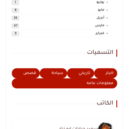
يونيو
1
مايو
8
أبريل
26
مارس
47
فبراير
9
التسميات
اخبار
تاريخي
سياحة
قصص
معلومات عامه
الكاتب