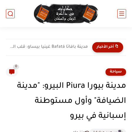
مدينة بافاتا Bafatá غينيا بيساو: قلب البلاد النابض والتاريخ العريق
📁 آخر الأخبار
0
سياحة
مدينة بيورا Piura البيرو: "مدينة
الضيافة" وأول مستوطنة
إسبانية في بيرو