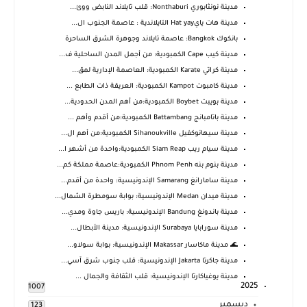
مدينة نونثابوري Nonthaburi: قلب تايلاند النابض ووئ...
مدينة هات يايHat yay التايلاندية : عاصمة الجنوب ال...
بانكوك Bangkok: عاصمة تايلاند وجوهرة الشرق الساحرة
مدينة كيب Cape الكمبودية: من أجمل المدن الساحلية ف...
مدينة كراتي Karate الكمبودية: العاصمة الإدارية لمق...
مدينة كامبوت Kampot الكمبودية: العريقة ذات الطابع ...
مدينة بويبت Boybet الكمبودية:من أهم المدن الحدودية...
مدينة باتامبانج Battambang الكمبودية:من أقدم وأهم ...
مدينة سيهانوكفيل Sihanoukville الكمبودية:من أهم ال...
مدينة سيام ريب Siam Reap الكمبودية:واحدة من أشهر ا...
مدينة بنوم بنه Phnom Penh الكمبودية:عاصمة مملكة كم...
مدينة سامارانغ Samarang الإندونيسية: واحدة من أقدم...
مدينة ميدان Medan الإندونيسية: بوابة سومطرة الشمال...
مدينة باندونغ Bandung الإندونيسية: باريس جاوة ومدي...
مدينة سورابايا Surabaya الإندونيسية: مدينة الأبطال...
🌊 مدينة ماكاسار Makassar الإندونيسية: بوابة سولاو...
مدينة جاكرتا Jakarta الإندونيسية: قلب جنوب شرق آسي...
مدينة يوغياكارتا الإندونيسية: قلب الثقافة والجمال ...
2025
1007
ديسمبر
123