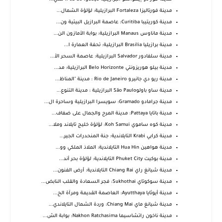
مدينة فورتاليزا Fortaleza البرازيلية: لؤلؤة الشمال...
مدينة كوريتيبا Curitiba: عاصمة البرازيل البيئية ون...
مدينة ماناوس Manaus البرازيلية: بوابة الأمازون الن...
مدينة برازيليا Brasília البرازيلية: تحفة العمارة ا...
مدينة سلفادور Salvador البرازيلية: عاصمة السحر الأ...
مدينة بيلو هوريزونتي Belo Horizonte البرازيلية: مد...
مدينة ريو دي جانيرو Rio de Janeiro : مدينة "المناظ...
مدينة ساو باولوSão Paulo البرازيلية : مدينة التنوع...
مدينة جرامادو Gramado: سويسرا البرازيلية وساحرة ال...
مدينة باتايا Pattaya: مدينة المرح والجمال على ضفاف...
مدينة كوه ساموي Koh Samui: لؤلؤة خليج تايلاند وملا...
مدينة كرابي Krabi التايلاندية: جنة المنحدرات الجير...
مدينة هواهين Hua Hin التايلاندية: الملاذ الملكي وو...
مدينة بوكيت Phuket City التايلاندية: لؤلؤة بحر أند...
مدينة شيانغ راي Chiang Rai التايلاندية: أرض الفنون...
مدينة سوكوتاي Sukhothai: فجر السعادة والقلب النابض...
مدينة أيوثايا Ayutthaya: العاصمة القديمة ومرآة الح...
مدينة شيانغ ماي Chiang Mai: وردة الشمال التايلاندي...
مدينة ناخون راتشاسيما Nakhon Ratchasima: بوابة الش...