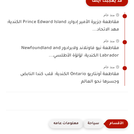
قد يعجبك ايضا
منذ عام
مقاطعة جزيرة الأمير إدوارد Prince Edward Island الكندية:
مهد الاتحاد...
منذ عام
مقاطعة نيو فاونلاند ولابرادور Newfoundland and
Labrador الكندية: لؤلؤة الأطلسي...
منذ عام
مقاطعة أونتاريو Ontario الكندية: قلب كندا النابض
وجسرها نحو العالم
سياحة
معلومات عامه