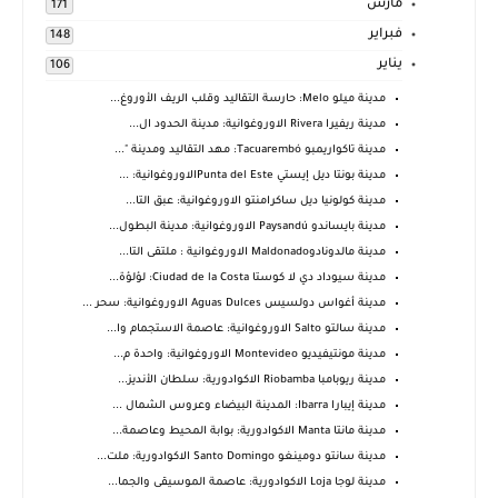
مارس
171
فبراير
148
يناير
106
مدينة ميلو Melo: حارسة التقاليد وقلب الريف الأوروغ...
مدينة ريفيرا Rivera الاوروغوانية: مدينة الحدود ال...
مدينة تاكواريمبو Tacuarembó: مهد التقاليد ومدينة "...
مدينة بونتا ديل إيستي Punta del Esteالاوروغوانية: ...
مدينة كولونيا ديل ساكرامنتو الاوروغوانية: عبق التا...
مدينة بايساندو Paysandú الاوروغوانية: مدينة البطول...
مدينة مالدونادوMaldonado الاوروغوانية : ملتقى التا...
مدينة سيوداد دي لا كوستا Ciudad de la Costa: لؤلؤة...
مدينة أغواس دولسيس Aguas Dulces الاوروغوانية: سحر ...
مدينة سالتو Salto الاوروغوانية: عاصمة الاستجمام وا...
مدينة مونتيفيديو Montevideo الاوروغوانية: واحدة م...
مدينة ريوبامبا Riobamba الاكوادورية: سلطان الأنديز...
مدينة إيبارا Ibarra: المدينة البيضاء وعروس الشمال ...
مدينة مانتا Manta الاكوادورية: بوابة المحيط وعاصمة...
مدينة سانتو دومينغو Santo Domingo الاكوادورية: ملت...
مدينة لوجا Loja الاكوادورية: عاصمة الموسيقى والجما...