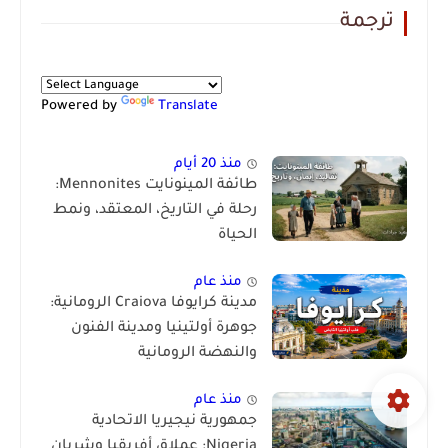
ترجمة
Powered by
Translate
منذ 20 أيام
طائفة المينونايت Mennonites:
رحلة في التاريخ، المعتقد، ونمط
الحياة
منذ عام
مدينة كرايوفا Craiova الرومانية:
جوهرة أولتينيا ومدينة الفنون
والنهضة الرومانية
منذ عام
جمهورية نيجيريا الاتحادية
Nigeria: عملاق أفريقيا وشريان