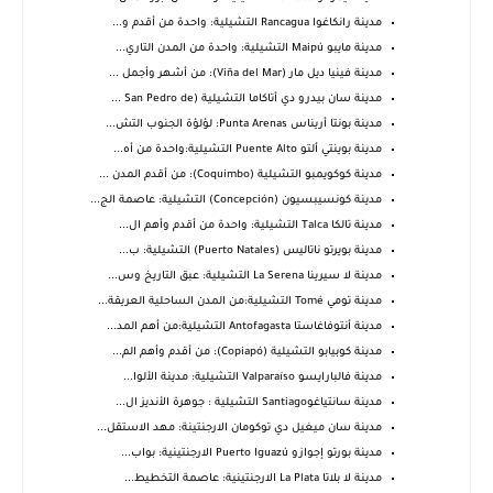
مدينة رانكاغوا Rancagua التشيلية: واحدة من أقدم و...
مدينة مايبو Maipú التشيلية: واحدة من المدن التاري...
مدينة فينيا ديل مار (Viña del Mar): من أشهر وأجمل ...
مدينة سان بيدرو دي أتاكاما التشيلية (San Pedro de ...
مدينة بونتا أريناس Punta Arenas: لؤلؤة الجنوب التش...
مدينة بوينتي ألتو Puente Alto التشيلية:واحدة من أه...
مدينة كوكويمبو التشيلية (Coquimbo): من أقدم المدن ...
مدينة كونسيبسيون (Concepción) التشيلية: عاصمة الج...
مدينة تالكا Talca التشيلية: واحدة من أقدم وأهم ال...
مدينة بويرتو ناتاليس (Puerto Natales) التشيلية: ب...
مدينة لا سيرينا La Serena التشيلية: عبق التاريخ وس...
مدينة تومي Tomé التشيلية:من المدن الساحلية العريقة...
مدينة أنتوفاغاستا Antofagasta التشيلية:من أهم المد...
مدينة كوبيابو التشيلية (Copiapó): من أقدم وأهم الم...
مدينة فالبارايسو Valparaíso التشيلية: مدينة الألوا...
مدينة سانتياغوSantiago التشيلية : جوهرة الأنديز ال...
مدينة سان ميغيل دي توكومان الارجنتينة: مهد الاستقل...
مدينة بورتو إجوازو Puerto Iguazú الارجنتينية: بواب...
مدينة لا بلاتا La Plata الارجنتينية: عاصمة التخطيط...