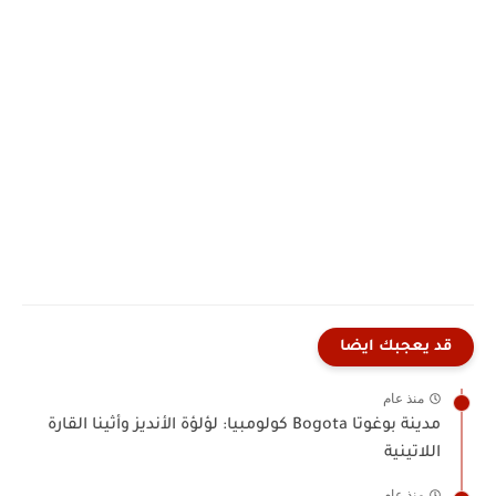
قد يعجبك ايضا
منذ عام
مدينة بوغوتا Bogota كولومبيا: لؤلؤة الأنديز وأثينا القارة
اللاتينية
منذ عام