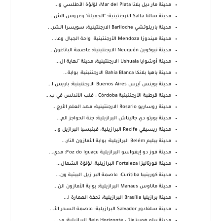
مدينة مار ديل بلاتا Mar del Plata: لؤلؤة الأطلسي و...
مدينة سالتا Salta الارجنتينية: "الجميلة" وعروس الش...
مدينة باريلوتشي Bariloche الارجنتينية: سويسرا الشر...
مدينة ميندوزا Mendoza الأرجنتينية: واحة الجبال وعا...
مدينة نيوكوين Neuquén الارجنتينية: عاصمة الباتاغون...
مدينة أوشوايا Ushuaia الارجنتينية: مدينة "نهاية ال...
مدينة باهيا بلانكا Bahía Blanca الارجنتينية: بوابة...
مدينة بوينس آيرس Buenos Aires الارجنتينية: باريس ا...
مدينة قرطبة الأرجنتينية Córdoba : قلب الأندلس في ب...
مدينة روساريو Rosario الارجنتينية: مهد العلم الأرج...
مدينة بورتو دي جاليناش البرازيلية: جنة الحواجز الم...
مدينة ريسيفي Recife البرازيلية: فينيسيا البرازيل و...
مدينة بيليم Belém البرازيلية: بوابة الأمازون التار...
مدينة فوز دو إيغواسو البرازيلية Foz do Iguaçu: مدي...
مدينة فورتاليزا Fortaleza البرازيلية: لؤلؤة الشمال...
مدينة كوريتيبا Curitiba: عاصمة البرازيل البيئية ون...
مدينة ماناوس Manaus البرازيلية: بوابة الأمازون الن...
مدينة برازيليا Brasília البرازيلية: تحفة العمارة ا...
مدينة سلفادور Salvador البرازيلية: عاصمة السحر الأ...
مدينة بيلو هوريزونتي Belo Horizonte البرازيلية: مد...