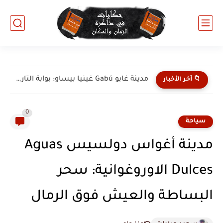
مدينة كاتيو Catió غينيا بيساو: جوهرة الساحل الجنوبي والطبيعة البكر
📁 آخر الأخبار
0
سياحة
مدينة أغواس دولسيس Aguas
Dulces الاوروغوانية: سحر
البساطة والعيش فوق الرمال