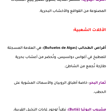
الحرف اليدوية:
تشتهر المدينة بسوق صغير يبيع المنتجات
المصنوعة من القواقع والأخشاب البحرية.
الأكلات الشعبية:
أقراص الطحالب (Buñuelos de Algas):
هي العلامة المسجلة
للمطبخ في أغواس دولسيس، وتُحضر من أعشاب بحرية
طازجة تُجمع من الشاطئ.
ثمار البحر
:
خاصة أطباق الروبيان والأسماك المشوية على
الحطب.
مشروب البوتيا (Butiá):
نظراً لوجود غابات النخيل القريبة،