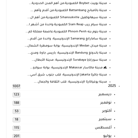
مدينة بويبت Boybet الكمبودية:من أهم المدن الحدودية...
مدينة باتامبانج Battambang الكمبودية:من أقدم وأهم ...
مدينة سيهانوكفيل Sihanoukville الكمبودية:من أهم ال...
مدينة سيام ريب Siam Reap الكمبودية:واحدة من أشهر ا...
مدينة بنوم بنه Phnom Penh الكمبودية:عاصمة مملكة كم...
مدينة سامارانغ Samarang الإندونيسية: واحدة من أقدم...
مدينة ميدان Medan الإندونيسية: بوابة سومطرة الشمال...
مدينة باندونغ Bandung الإندونيسية: باريس جاوة ومدي...
مدينة سورابايا Surabaya الإندونيسية: مدينة الأبطال...
🌊 مدينة ماكاسار Makassar الإندونيسية: بوابة سولاو...
مدينة جاكرتا Jakarta الإندونيسية: قلب جنوب شرق آسي...
مدينة يوغياكارتا الإندونيسية: قلب الثقافة والجمال ...
2025
1007
ديسمبر
123
نوفمبر
188
أكتوبر
53
سبتمبر
18
أغسطس
115
يوليو
201