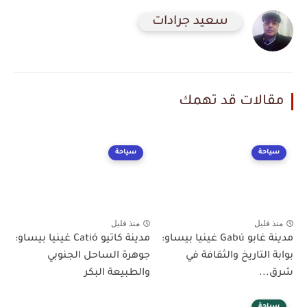
سعيد جرادات
مقالات قد تهمك
سياحة
سياحة
منذ قليل
منذ قليل
مدينة غابو Gabú غينيا بيساو:
مدينة كاتيو Catió غينيا بيساو:
بوابة التاريخ والثقافة في
جوهرة الساحل الجنوبي
شرق...
والطبيعة البكر
سياحة