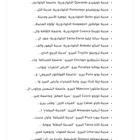
مدينة كويفيدو Quevedo الاكوادورية: عاصمة الإكوادور...
مدينة بورتوفيخو Portoviejo الاكوادورية: مدينة التل...
مدينة كيتو Quito الاكوادورية: جوهرة الأنديز ومدينة...
مدينة غواياكيل Guayaquil الاكوادورية: لؤلؤة المحيط...
مدينة كوينكا Cuenca الاكوادورية: عاصمة الثقافة وال...
مدينة سانتا إيلينا Santa Elena الاكوادورية: مهد ال...
مدينة أمباتو Ambato الاكوادورية: مدينة الزهور والف...
مدينة تروجيلو Trujillo البيرو: "مدينة الربيع الدائ...
مدينة تشيكلايو Chiclayo البيرو: "عاصمة الصداقة" وك...
مدينة بوكالبا Pucallpa بيرو: "الأرض الحمراء" وبواب...
مدينة بونو Puno بيرو: "عاصمة الفولكلور البيروفي" و...
مدينة إيكا (Ica) بيرو: واحة الصحراء وأرض النبيذ وا...
مدينة مانكورا Máncora البيرو: عاصمة الشمس وركوب ال...
مدينة كوزكو Cusco البيرو: "سرة العالم" وعاصمة إمبر...
مدينة كاياو Callao بيرو: "الميناء الأول" وقلب بيرو...
مدينة أريكيبا Arequipa البيرو: "المدينة البيضاء" ا...
مدينة بيورا Piura البيرو: "مدينة الضيافة" وأول مست...
مدينة تاكنا Tacna البيرو: "المدينة البطلة" وبوابة ...
مدينة ليما Lima البيرو: "مدينة الملوك" وجوهرة المح...
مدينة تيموكو Temuco التشيلية: واحدة من أبرز المدن ...