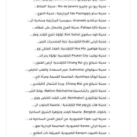
مدينة ريو دي جانيرو Rio de Janeiro : مدينة "المناظ...
مدينة ساو باولوSão Paulo البرازيلية : مدينة التنوع...
مدينة جرامادو Gramado: سويسرا البرازيلية وساحرة ال...
مدينة باتايا Pattaya: مدينة المرح والجمال على ضفاف...
مدينة كوه ساموي Koh Samui: لؤلؤة خليج تايلاند وملا...
مدينة كرابي Krabi التايلاندية: جنة المنحدرات الجير...
مدينة هواهين Hua Hin التايلاندية: الملاذ الملكي وو...
مدينة بوكيت Phuket City التايلاندية: لؤلؤة بحر أند...
مدينة شيانغ راي Chiang Rai التايلاندية: أرض الفنون...
مدينة سوكوتاي Sukhothai: فجر السعادة والقلب النابض...
مدينة أيوثايا Ayutthaya: العاصمة القديمة ومرآة الح...
مدينة شيانغ ماي Chiang Mai: وردة الشمال التايلاندي...
مدينة ناخون راتشاسيما Nakhon Ratchasima: بوابة الش...
مدينة نونثابوري Nonthaburi: قلب تايلاند النابض ووئ...
مدينة هات يايHat yay التايلاندية : عاصمة الجنوب ال...
بانكوك Bangkok: عاصمة تايلاند وجوهرة الشرق الساحرة
مدينة كيب Cape الكمبودية: من أجمل المدن الساحلية ف...
مدينة كراتي Karate الكمبودية: العاصمة الإدارية لمق...
مدينة كامبوت Kampot الكمبودية: العريقة ذات الطابع ...