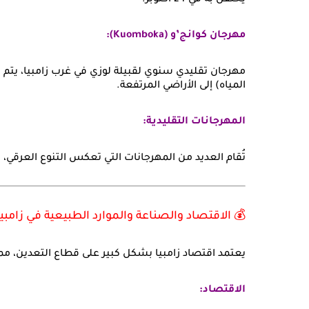
يُحتفل به في 24 أكتوبر.
مهرجان كوانج’و (Kuomboka):
يم والقرويين بالقارب من السهول الفيضية (التي غمرتها
المياه) إلى الأراضي المرتفعة.
المهرجانات التقليدية:
تنوع العرقي، مثل مهرجان أوكوجيبا نغوما (Ukusefya Pa Ng'wena) لقبيلة بيمبا.
 الاقتصاد والصناعة والموارد الطبيعية في زامبيا:
عدين، مما يجعله عرضة لتقلبات أسعار السلع العالمية.
الاقتصاد: