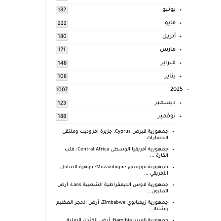
يونيو
182
مايو
222
أبريل
180
مارس
171
فبراير
148
يناير
106
2025
1007
ديسمبر
123
نوفمبر
188
جمهورية قبرص Cyprus: جزيرة أفروديت وملتقى
الحضارات
جمهورية أفريقيا الوسطى Central Africa: قلب
القارة ...
جمهورية موزمبيق Mozambique: جوهرة الساحل
الأفريقي ...
جمهورية لاوس الديمقراطية الشعبية Laos: أرض
المليون...
جمهورية زيمبابوي Zimbabwe: أرض الحجر العظيم
وشلالا...
جمهورية ناميبيا Namibia: أرض الكثبان الرملية