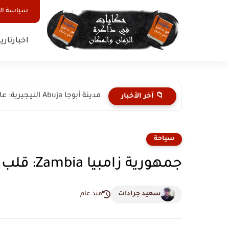
سياسة ا
اخبار
تاري
مدينة أبوجا Abuja النيجيرية: عاصمة الاتحاد ودرة التخطيط الحضري في...
📁 آخر الأخبار
سياحة
جمهورية زامبيا Zambia: قلب أفريقيا وتيار النحاس
سعيد جرادات
منذ عام