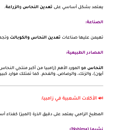
يعتمد بشكل أساسي على
تعدين النحاس
و
الزراعة
.
الصناعة:
تهيمن عليها صناعات
تعدين النحاس والكوبالت
وتجهي
المصادر الطبيعية:
النحاس
هو المورد الأهم (زامبيا من أكبر منتجي النحاس 
أيون)، والزنك، والرصاص، والفحم. كما تمتلك موارد كبي
🍛 الأكلات الشعبية في زامبيا:
المطبخ الزامبي يعتمد على دقيق الذرة (الميز) كغذاء أ
نشيما (Nshima):