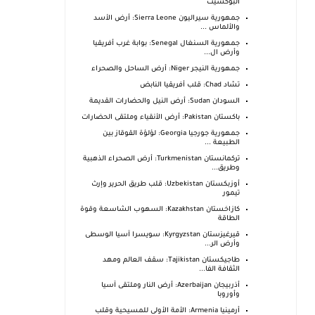
البوكسيت
جمهورية سيراليون Sierra Leone: أرض الأسد
والألماس ...
جمهورية السنغال Senegal: بوابة غرب أفريقيا
وأرض ال...
جمهورية النيجر Niger: أرض الساحل والصحراء
تشاد Chad: قلب أفريقيا النابض
السودان Sudan: أرض النيل والحضارات القديمة
باكستان Pakistan: أرض الأنقياء وملتقى الحضارات
جمهورية جورجيا Georgia: لؤلؤة القوقاز بين
الطبيعة ...
تركمانستان Turkmenistan: أرض الصحراء الذهبية
وطريق...
أوزبكستان Uzbekistan: قلب طريق الحرير وإرث
تيمور
كازاخستان Kazakhstan: السهوب الشاسعة وقوة
الطاقة
قيرغيزستان Kyrgyzstan: سويسرا آسيا الوسطى
وأرض الر...
طاجيكستان Tajikistan: سقف العالم ومهد
الثقافة الفا...
أذربيجان Azerbaijan: أرض النار وملتقى آسيا
وأوروبا
أرمينيا Armenia: الأمة الأولى للمسيحية وقلب