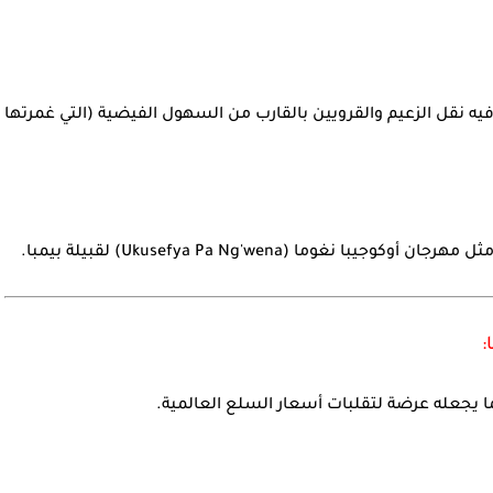
مهرجان تقليدي سنوي لقبيلة لوزي في غرب زامبيا، يتم فيه نقل الزع
تُقام العديد من المهرجانات التي تعكس ال

يعتمد اقتصاد زامبيا بشكل كبير على قطاع الت