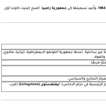
، وأُعيد تسميتها إلى
جمهورية زامبيا
. أصبح كينيث كاوندا أول
ير ساحلية. تحدها جمهورية الكونغو الديمقراطية، تنزانيا، مالاوي،
وأنغولا.
رًا مربعًا.
لمركز التجاري والسياسي.
ز الرئيسية في حزام النحاس)،
ليفنغستون (Livingstone)
(قرب