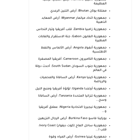
العظيمة
مملكة بوتان Bhutan: أرض التنين الرعدي
جمهورية اتحاد ميانمار Myanmar: أرض المعابد
الذهبية
جمهورية زامبيا Zambia: قلب أفريقيا وتيار النحاس
جمهورية الغابون Gabon: جنة الاستقرار والغابات
المطيرة
جمهورية أنغولا Angola: أرض الألماس والنفط
الأطلسية
جمهورية الكاميرون Cameroon: أفريقيا المصغرة
جمهورية جنوب السودان South Sudan: أحدث دولة
في العالم
جمهورية كينيا Kenya: أرض السافانا والمحميات
والرياضة
جمهورية أوغندا Uganda: لؤلؤة أفريقيا ومنبع النيل
جمهورية تنزانيا المتحدة Tanzania: أرض السافانا
وسح...
جمهورية نيجيريا الاتحادية Nigeria: عملاق أفريقيا
و...
بوركينا فاسو Burkina Faso: أرض الرجال النزيهين
جمهورية ساحل العاج (كوت ديفوار) Ivory Coast:
قلب ا...
جمهورية غينيا Guinea: أرض المياه وقوة