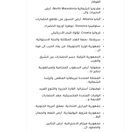
القوقاز
مقدونيا الشمالية North Macedonia: أرض
البحيرات وال...
ألبانيا Albania: أرض النسور على تقاطع الحضارات
سلوفينيا Slovenia: جوهرة أوروبا الخضراء
كرواتيا Croatia: لؤلؤة البحر الأدرياتيكي
سريلانكا: دمعة الهند المتلألئة والجنة الاستوائية
جمهورية كوريا (الجنوبية): من رماد الحرب إلى قوة
ال...
الجمهورية التركية: جسر الحضارات بين الشرق
والغرب
منغوليا: أرض السهوب المترامية وإمبراطورية
جنكيز خا...
المملكة المتحدة لبريطانيا العظمى وأيرلندا
الشمالية...
كومنولث أستراليا: القارة الجزيرة والتنوع الفريد
الولايات المتحدة المكسيكية: مهد الحضارات
القديمة و...
جمهورية البرازيل الاتحادية: عملاق أمريكا الجنوبية
جمهورية فنزويلا البوليفارية: أرض النفط والجمال
الط...
جمهورية فيتنام الاشتراكية: أرض التنانين
والصمود ال...