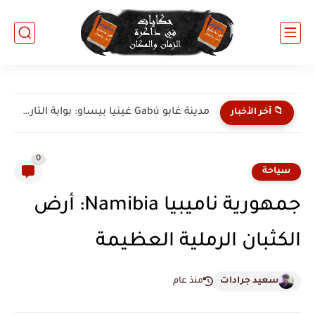
مدينة كاتيو Catió غينيا بيساو: جوهرة الساحل الجنوبي والطبيعة البكر
📁 آخر الأخبار
0
سياحة
جمهورية ناميبيا Namibia: أرض
الكثبان الرملية العظيمة
سعيد جرادات
منذ عام