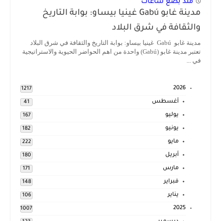
منذ بضع ساعات
مدينة غابو Gabú غينيا بيساو: بوابة التاريخ
والثقافة في شرق البلاد
مدينة غابو Gabú غينيا بيساو: بوابة التاريخ والثقافة في شرق البلاد
تعتبر مدينة غابو (Gabú) واحدة من اهم الحواضر الحيوية والاستراتيجية
في ...
2026
1217
أغسطس
41
يوليو
167
يونيو
182
مايو
222
أبريل
180
مارس
171
فبراير
148
يناير
106
2025
1007