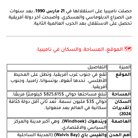
حصلت ناميبيا على استقلالها في
21 مارس 1990
، بعد سنوات
من الصراع الدبلوماسي والعسكري، وأصبحت آخر دولة أفريقية
تحصل على الاستقلال بعد الحرب العالمية الثانية.
🗺️ الموقع، المساحة، والسكان في ناميبيا:
الميزة
التفاصيل
الموقع
تقع في جنوب غرب أفريقيا، وتطل على المحيط
الأطلسي. تحدها أنغولا، بوتسوانا، زامبيا، وجنوب
أفريقيا.
المساحة
تبلغ مساحتها حوالي
$825,615$
كيلومترًا مربعًا.
السكان
حوالي
$3$
مليون نسمة. تُعد ثاني أقل دولة كثافة
(تقديرات
سكانية في العالم بعد منغوليا.
2024)
العاصمة
ويندهوك (Windhoek)
. وهي أكبر مدينة والمركز
السياسي والاقتصادي.
أهم المدن
والفيس باي (Walvis Bay)
(المدينة الساحلية