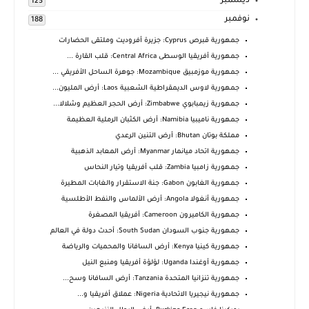
ديسمبر
123
نوفمبر
188
جمهورية قبرص Cyprus: جزيرة أفروديت وملتقى الحضارات
جمهورية أفريقيا الوسطى Central Africa: قلب القارة ...
جمهورية موزمبيق Mozambique: جوهرة الساحل الأفريقي ...
جمهورية لاوس الديمقراطية الشعبية Laos: أرض المليون...
جمهورية زيمبابوي Zimbabwe: أرض الحجر العظيم وشلالا...
جمهورية ناميبيا Namibia: أرض الكثبان الرملية العظيمة
مملكة بوتان Bhutan: أرض التنين الرعدي
جمهورية اتحاد ميانمار Myanmar: أرض المعابد الذهبية
جمهورية زامبيا Zambia: قلب أفريقيا وتيار النحاس
جمهورية الغابون Gabon: جنة الاستقرار والغابات المطيرة
جمهورية أنغولا Angola: أرض الألماس والنفط الأطلسية
جمهورية الكاميرون Cameroon: أفريقيا المصغرة
جمهورية جنوب السودان South Sudan: أحدث دولة في العالم
جمهورية كينيا Kenya: أرض السافانا والمحميات والرياضة
جمهورية أوغندا Uganda: لؤلؤة أفريقيا ومنبع النيل
جمهورية تنزانيا المتحدة Tanzania: أرض السافانا وسح...
جمهورية نيجيريا الاتحادية Nigeria: عملاق أفريقيا و...