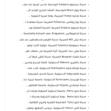
مدينة سراييفو Sarajevo البوسنية: قدس أوروبا عند مف...
مدينة نِيوم Neum البوسنية: المنفذ البحري الوحيد لل...
مدينة فرانيه Vranje الصربية: بوابة صربيا الجنوبية ...
مدينة بوزاريفاتس Požarevac الصربية: مدينة معاهدة ا...
مدينة كراييفو Kraljevo الصربية: المدينة الملكية وم...
مدينة كراغويفاتس Kragujevac: مهد الصناعة والعاصمة ...
مدينة نيش Niš الصربية: مدينة القيصر قسطنطين عند مف...
مدينة سوبوتيكا Subotica الصربية: جوهرة الآرت نوفو ...
مدينة نوفي ساد الصربية: أثينا الصربية على ضفاف نهر...
مدينة بلغراد Beograd الصربية: مدينة تلتقي فيها ال...
مدينة راكفيري Rakvere الاستونية: قلعة فيدزيم ومدين...
مدينة كوختلا-يارفه Kohtla-Järve الاستونية: قلب صنا...
مدينة فالغا Valga الاستونية: مدينة الحدود المزدوجة...
مدينة كوريسار Kuressaare الاستونية: عاصمة جزيرة سا...
مدينة فيلجاندي Viljandi الإستونية: عاصمة الفلكلور ...
مدينة بارنو Pärnu: عاصمة إستونيا الصيفية وميناء ال...
مدينة نارفا Narva : بوابة إستونيا الشرقية ومدينة ا...
مدينة تارتو Tartu: العاصمة الفكرية والروح الثقافية...
مدينة تالين Tallinn الاستونية: عروس البلطيق ومفتر...