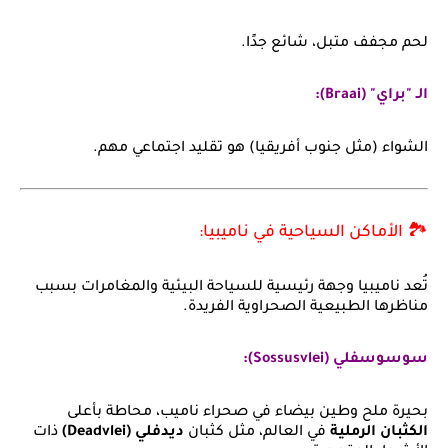
لحم مجفف متبل، شائع جدًا.
الـ "براي" (Braai):
الشواء (مثل جنوب أفريقيا) هو تقليد اجتماعي مهم.
🏞️ الأماكن السياحية في ناميبيا:
تُعد ناميبيا وجهة رئيسية للسياحة البيئية والمغامرات بسبب
مناظرها الطبيعية الصحراوية الفريدة.
سوسوسفلي (Sossusvlei):
بحيرة ملح وطين بيضاء في صحراء ناميب، محاطة بأعلى
الكثبان الرملية
في العالم، مثل كثبان
ديدفلي (Deadvlei)
ذات