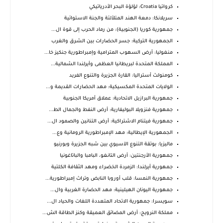
كرواتيا Croatia: لؤلؤة البحر الأدرياتيكي
سريلانكا: دمعة الهند المتلألئة والجنة الاستوائية
جمهورية كوريا (الجنوبية): من رماد الحرب إلى قوة ال...
الجمهورية التركية: جسر الحضارات بين الشرق والغرب
منغوليا: أرض السهوب المترامية وإمبراطورية جنكيز خا...
المملكة المتحدة لبريطانيا العظمى وأيرلندا الشمالية...
كومنولث أستراليا: القارة الجزيرة والتنوع الفريد
الولايات المتحدة المكسيكية: مهد الحضارات القديمة و...
جمهورية البرازيل الاتحادية: عملاق أمريكا الجنوبية
جمهورية فنزويلا البوليفارية: أرض النفط والجمال الط...
جمهورية فيتنام الاشتراكية: أرض التنانين والصمود ال...
الجمهورية الإيطالية: مهد الإمبراطورية الرومانية وع...
ماليزيا: بوتقة التنوع الآسيوي بين شبه الجزيرة وبورنيو
جمهورية الأرجنتين: أرض التانغو، البامبا والباتاغونيا
جمهورية أيرلندا: الزمردة الخضراء ومهد الثقافة الكلتية
جمهورية النمسا: قلب أوروبا النابض وتراث إمبراطورية...
جمهورية اليونان الهيلينية: مهد الحضارة الغربية وال...
سويسرا: جمهورية الاتحاد المتعددة اللغات والحياد ال...
مملكة النرويج: أرض المضائق العميقة وكنز الطاقة الش...