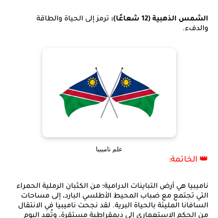
الشمس الذهبية (12 شعاعًا):
ترمز إلى الحياة والطاقة
والدفء.
علم ناميبيا
👑 الخاتمة:
ناميبيا هي أرض التباينات الدرامية؛ من الكثبان الرملية الحمراء
التي تجتمع مع ضباب المحيط الأطلسي البارد، إلى مساحات
السافانا المليئة بالحياة البرية. لقد نجحت ناميبيا في الانتقال
من الحكم الاستعماري إلى ديمقراطية مستقرة، وتُعد اليوم