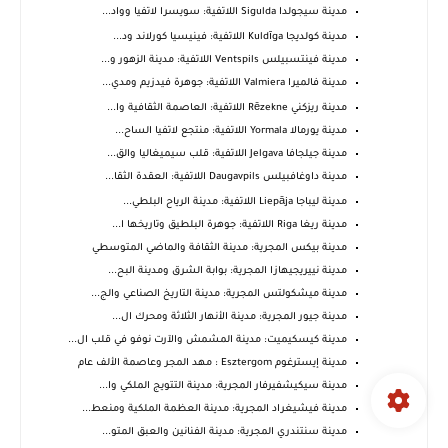
مدينة سيجولدا Sigulda اللاتفية: سويسرا لاتفيا وواد...
مدينة كولديجا Kuldīga اللاتفية: فينيسيا كورلاند ود...
مدينة فينتسبيلس Ventspils اللاتفية: مدينة الزهور و...
مدينة فالميرا Valmiera اللاتفية: جوهرة فيدزيم ومدي...
مدينة ريزكني Rēzekne اللاتفية: العاصمة الثقافية وا...
مدينة يورمالا Yormala اللاتفية: منتجع لاتفيا الساح...
مدينة جيلجافا Jelgava اللاتفية: قلب سيميغاليا والق...
مدينة داوغافبيلس Daugavpils اللاتفية: العقدة الثقا...
مدينة ليباجا Liepāja اللاتفية: مدينة الرياح البلطي...
مدينة ريغا Riga اللاتفية: جوهرة البلطيق وتاريخها ا...
مدينة بيكس المجرية: مدينة الثقافة والماضي المتوسطي
مدينة نييريجيهازا المجرية: بوابة الشرق ومدينة البح...
مدينة ميشكولتس المجرية: مدينة التاريخ الصناعي والج...
مدينة جيور المجرية: مدينة الأنهار الثلاثة ومحرك ال...
مدينة كيسكيميت: مدينة المشمش والآرت نوفو في قلب ال...
مدينة إيسترغوم Esztergom : مهد المجر وعاصمة الألف عام
مدينة سيكيشفيرفار المجرية: مدينة التتويج الملكي وا...
مدينة فيشيغراد المجرية: مدينة العظمة الملكية ومنعط...
مدينة سنتندري المجرية: مدينة الفنانين والعبق المتو...