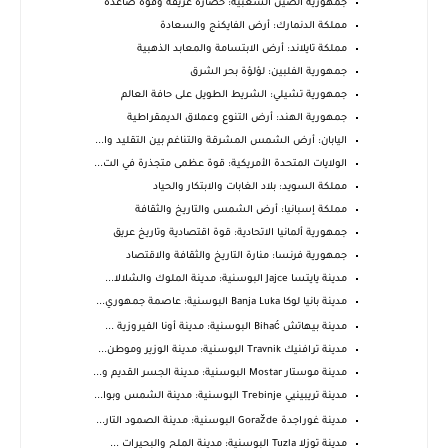
جمهورية الصين الشعبية: حضارة عريقة وقوة صاعدة
مملكة الدنمارك: أرض الفايكنج والسعادة
مملكة تايلاند: أرض الابتسامة والمعابد الذهبية
جمهورية الفلبين: لؤلؤة بحر الشرق
جمهورية تشيلي: الشريط الطويل على حافة العالم
جمهورية الهند: أرض التنوع وعملاق الديمقراطية
اليابان: أرض الشمس المشرقة والتناغم بين التقليد وا...
الولايات المتحدة الأمريكية: قوة عظمى متجذرة في الت...
مملكة السويد: بلاد الغابات والابتكار والحياد
مملكة إسبانيا: أرض الشمس والتاريخ والثقافة
جمهورية ألمانيا الاتحادية: قوة اقتصادية وتاريخ عريق
جمهورية فرنسا: منارة التاريخ والثقافة والاقتصاد
مدينة يايتسا Jajce البوسنية: مدينة الملوك والشلالا...
مدينة بانيا لوكا Banja Luka البوسنية: عاصمة جمهوري...
مدينة بيهاتش Bihać البوسنية: مدينة أونا الفيروزية ...
مدينة ترافنيك Travnik البوسنية: مدينة الوزير وموطن...
مدينة موستار Mostar البوسنية: مدينة الجسر القديم و...
مدينة تريبينيي Trebinje البوسنية: مدينة الشمس وبوا...
مدينة غوراجدة Goražde البوسنية: مدينة الصمود التار...
مدينة توزلا Tuzla البوسنية: مدينة الملح والبحيرات ...