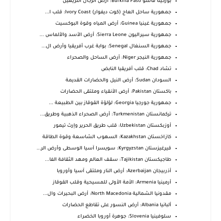
بوركينا فاسو Burkina Faso: أرض الرجال النزيهين
جمهورية ساحل العاج (كوت ديفوار) Ivory Coast: قلب ا...
جمهورية غينيا Guinea: أرض المياه وقوة البوكسيت
جمهورية سيراليون Sierra Leone: أرض الأسد والألماس ...
جمهورية السنغال Senegal: بوابة غرب أفريقيا وأرض ال...
جمهورية النيجر Niger: أرض الساحل والصحراء
تشاد Chad: قلب أفريقيا النابض
السودان Sudan: أرض النيل والحضارات القديمة
باكستان Pakistan: أرض الأنقياء وملتقى الحضارات
جمهورية جورجيا Georgia: لؤلؤة القوقاز بين الطبيعة ...
تركمانستان Turkmenistan: أرض الصحراء الذهبية وطريق...
أوزبكستان Uzbekistan: قلب طريق الحرير وإرث تيمور
كازاخستان Kazakhstan: السهوب الشاسعة وقوة الطاقة
قيرغيزستان Kyrgyzstan: سويسرا آسيا الوسطى وأرض الر...
طاجيكستان Tajikistan: سقف العالم ومهد الثقافة الفا...
أذربيجان Azerbaijan: أرض النار وملتقى آسيا وأوروبا
أرمينيا Armenia: الأمة الأولى للمسيحية وقلب القوقاز
مقدونيا الشمالية North Macedonia: أرض البحيرات وال...
ألبانيا Albania: أرض النسور على تقاطع الحضارات
سلوفينيا Slovenia: جوهرة أوروبا الخضراء