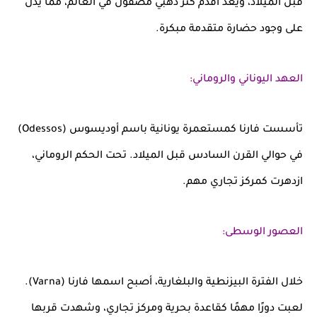
قبل الميلاد، ويُعد أقدم كنز ذهبي مصقول في العالم، مما يدل
على وجود حضارة متقدمة مبكرة.
العهد اليوناني والروماني:
تأسست فارنا كمستعمرة يونانية باسم
أوديسوس (Odessos)
في حوالي القرن السادس قبل الميلاد. تحت الحكم الروماني،
ازدهرت كمركز تجاري مهم.
العصور الوسطى:
خلال الفترة البيزنطية والبلغارية، أصبح اسمها
فارنا (Varna)
.
لعبت دورًا مهمًا كقاعدة بحرية ومركز تجاري، وشهدت قربها