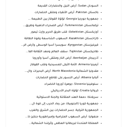
السودان Sudan: أرض النيل والحضارات القديمة
باكستان Pakistan: أرض الأنقياء وملتقى الحضارات
جمهورية جورجيا Georgia: لؤلؤة القوقاز بين الطبيعة ...
تركمانستان Turkmenistan: أرض الصحراء الذهبية وطريق...
أوزبكستان Uzbekistan: قلب طريق الحرير وإرث تيمور
كازاخستان Kazakhstan: السهوب الشاسعة وقوة الطاقة
قيرغيزستان Kyrgyzstan: سويسرا آسيا الوسطى وأرض الر...
طاجيكستان Tajikistan: سقف العالم ومهد الثقافة الفا...
أذربيجان Azerbaijan: أرض النار وملتقى آسيا وأوروبا
أرمينيا Armenia: الأمة الأولى للمسيحية وقلب القوقاز
مقدونيا الشمالية North Macedonia: أرض البحيرات وال...
ألبانيا Albania: أرض النسور على تقاطع الحضارات
سلوفينيا Slovenia: جوهرة أوروبا الخضراء
كرواتيا Croatia: لؤلؤة البحر الأدرياتيكي
سريلانكا: دمعة الهند المتلألئة والجنة الاستوائية
جمهورية كوريا (الجنوبية): من رماد الحرب إلى قوة ال...
الجمهورية التركية: جسر الحضارات بين الشرق والغرب
منغوليا: أرض السهوب المترامية وإمبراطورية جنكيز خا...
المملكة المتحدة لبريطانيا العظمى وأيرلندا الشمالية...