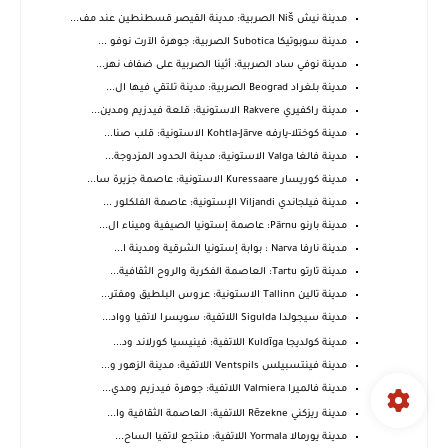
مدينة نيش Niš الصربية: مدينة القيصر قسطنطين عند مف...
مدينة سوبوتيكا Subotica الصربية: جوهرة الآرت نوفو ...
مدينة نوفي ساد الصربية: أثينا الصربية على ضفاف نهر...
مدينة بلغراد Beograd الصربية: مدينة تلتقي فيها ال...
مدينة راكفيري Rakvere الاستونية: قلعة فيدزيم ومدين...
مدينة كوختلا-يارفه Kohtla-Järve الاستونية: قلب صنا...
مدينة فالغا Valga الاستونية: مدينة الحدود المزدوجة...
مدينة كوريسار Kuressaare الاستونية: عاصمة جزيرة سا...
مدينة فيلجاندي Viljandi الإستونية: عاصمة الفلكلور ...
مدينة بارنو Pärnu: عاصمة إستونيا الصيفية وميناء ال...
مدينة نارفا Narva : بوابة إستونيا الشرقية ومدينة ا...
مدينة تارتو Tartu: العاصمة الفكرية والروح الثقافية...
مدينة تالين Tallinn الاستونية: عروس البلطيق ومفتر...
مدينة سيجولدا Sigulda اللاتفية: سويسرا لاتفيا وواد...
مدينة كولديجا Kuldīga اللاتفية: فينيسيا كورلاند ود...
مدينة فينتسبيلس Ventspils اللاتفية: مدينة الزهور و...
مدينة فالميرا Valmiera اللاتفية: جوهرة فيدزيم ومدي...
مدينة ريزكني Rēzekne اللاتفية: العاصمة الثقافية وا...
مدينة يورمالا Yormala اللاتفية: منتجع لاتفيا الساح...