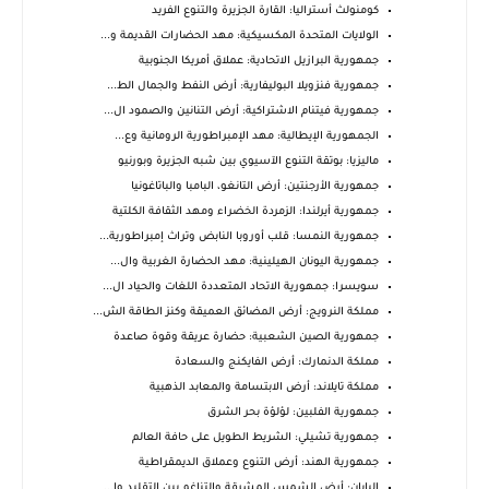
كومنولث أستراليا: القارة الجزيرة والتنوع الفريد
الولايات المتحدة المكسيكية: مهد الحضارات القديمة و...
جمهورية البرازيل الاتحادية: عملاق أمريكا الجنوبية
جمهورية فنزويلا البوليفارية: أرض النفط والجمال الط...
جمهورية فيتنام الاشتراكية: أرض التنانين والصمود ال...
الجمهورية الإيطالية: مهد الإمبراطورية الرومانية وع...
ماليزيا: بوتقة التنوع الآسيوي بين شبه الجزيرة وبورنيو
جمهورية الأرجنتين: أرض التانغو، البامبا والباتاغونيا
جمهورية أيرلندا: الزمردة الخضراء ومهد الثقافة الكلتية
جمهورية النمسا: قلب أوروبا النابض وتراث إمبراطورية...
جمهورية اليونان الهيلينية: مهد الحضارة الغربية وال...
سويسرا: جمهورية الاتحاد المتعددة اللغات والحياد ال...
مملكة النرويج: أرض المضائق العميقة وكنز الطاقة الش...
جمهورية الصين الشعبية: حضارة عريقة وقوة صاعدة
مملكة الدنمارك: أرض الفايكنج والسعادة
مملكة تايلاند: أرض الابتسامة والمعابد الذهبية
جمهورية الفلبين: لؤلؤة بحر الشرق
جمهورية تشيلي: الشريط الطويل على حافة العالم
جمهورية الهند: أرض التنوع وعملاق الديمقراطية
اليابان: أرض الشمس المشرقة والتناغم بين التقليد وا...