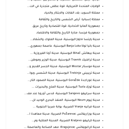
الولايات المتحدة الأمريكية: قوة عظمى متجذرة في الت...
مملكة السويد: بلاد الغابات والابتكار والحياد
مملكة إسبانيا: أرض الشمس والتاريخ والثقافة
جمهورية ألمانيا الاتحادية: قوة اقتصادية وتاريخ عريق
جمهورية فرنسا: منارة التاريخ والثقافة والاقتصاد
مدينة يايتسا Jajce البوسنية: مدينة الملوك والشلالا...
مدينة بانيا لوكا Banja Luka البوسنية: عاصمة جمهوري...
مدينة بيهاتش Bihać البوسنية: مدينة أونا الفيروزية ...
مدينة ترافنيك Travnik البوسنية: مدينة الوزير وموطن...
مدينة موستار Mostar البوسنية: مدينة الجسر القديم و...
مدينة تريبينيي Trebinje البوسنية: مدينة الشمس وبوا...
مدينة غوراجدة Goražde البوسنية: مدينة الصمود التار...
مدينة توزلا Tuzla البوسنية: مدينة الملح والبحيرات ...
مدينة سراييفو Sarajevo البوسنية: قدس أوروبا عند مف...
مدينة نِيوم Neum البوسنية: المنفذ البحري الوحيد لل...
مدينة فرانيه Vranje الصربية: بوابة صربيا الجنوبية ...
مدينة بوزاريفاتس Požarevac الصربية: مدينة معاهدة ا...
مدينة كراييفو Kraljevo الصربية: المدينة الملكية وم...
مدينة كراغويفاتس Kragujevac: مهد الصناعة والعاصمة ...