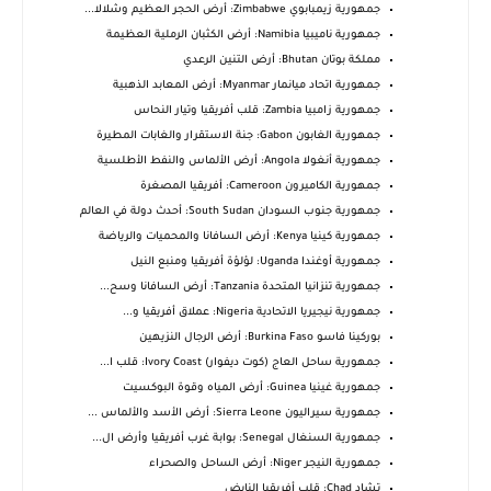
جمهورية زيمبابوي Zimbabwe: أرض الحجر العظيم وشلالا...
جمهورية ناميبيا Namibia: أرض الكثبان الرملية العظيمة
مملكة بوتان Bhutan: أرض التنين الرعدي
جمهورية اتحاد ميانمار Myanmar: أرض المعابد الذهبية
جمهورية زامبيا Zambia: قلب أفريقيا وتيار النحاس
جمهورية الغابون Gabon: جنة الاستقرار والغابات المطيرة
جمهورية أنغولا Angola: أرض الألماس والنفط الأطلسية
جمهورية الكاميرون Cameroon: أفريقيا المصغرة
جمهورية جنوب السودان South Sudan: أحدث دولة في العالم
جمهورية كينيا Kenya: أرض السافانا والمحميات والرياضة
جمهورية أوغندا Uganda: لؤلؤة أفريقيا ومنبع النيل
جمهورية تنزانيا المتحدة Tanzania: أرض السافانا وسح...
جمهورية نيجيريا الاتحادية Nigeria: عملاق أفريقيا و...
بوركينا فاسو Burkina Faso: أرض الرجال النزيهين
جمهورية ساحل العاج (كوت ديفوار) Ivory Coast: قلب ا...
جمهورية غينيا Guinea: أرض المياه وقوة البوكسيت
جمهورية سيراليون Sierra Leone: أرض الأسد والألماس ...
جمهورية السنغال Senegal: بوابة غرب أفريقيا وأرض ال...
جمهورية النيجر Niger: أرض الساحل والصحراء
تشاد Chad: قلب أفريقيا النابض