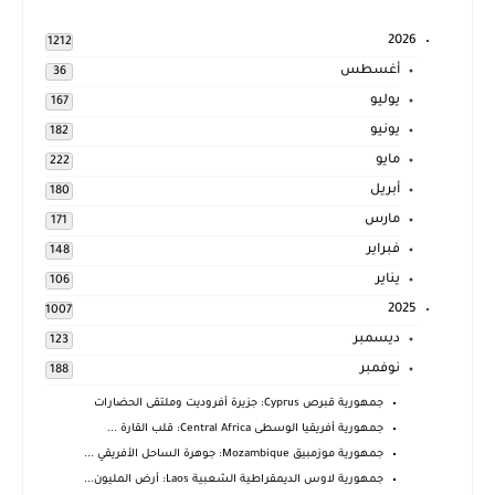
2026
1212
أغسطس
36
يوليو
167
يونيو
182
مايو
222
أبريل
180
مارس
171
فبراير
148
يناير
106
2025
1007
ديسمبر
123
نوفمبر
188
جمهورية قبرص Cyprus: جزيرة أفروديت وملتقى الحضارات
جمهورية أفريقيا الوسطى Central Africa: قلب القارة ...
جمهورية موزمبيق Mozambique: جوهرة الساحل الأفريقي ...
جمهورية لاوس الديمقراطية الشعبية Laos: أرض المليون...