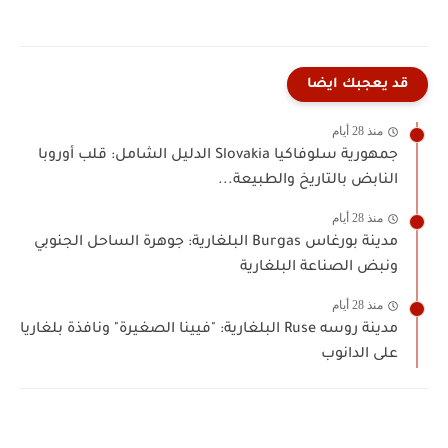
قد يعجبك ايضا
منذ 28 أيام
جمهورية سلوفاكيا Slovakia الدليل الشامل: قلب أوروبا
النابض بالتاريخ والطبيعة...
منذ 28 أيام
مدينة بورغاس Burgas البلغارية: جوهرة الساحل الجنوبي
ونبض الصناعة البلغارية
منذ 28 أيام
مدينة روسه Ruse البلغارية: "فيينا الصغيرة" ونافذة بلغاريا
على الدانوب