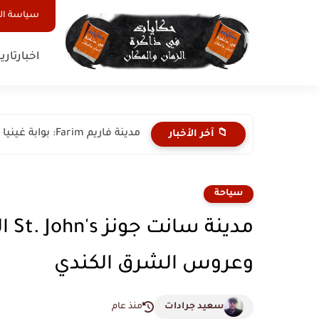
سياسة ا
اخبار
تاري
مدينة فاريم Farim: بوابة غينيا بيساو التاريخية وحارسة نهر كاشيو.....
📁 آخر الأخبار
سياحة
مدي
وعروس الشرق الكندي
سعيد جرادات
منذ عام