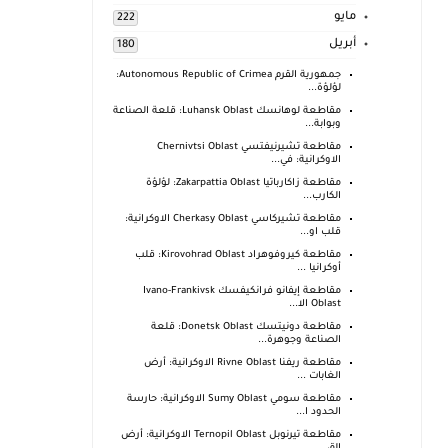
مايو
222
أبريل
180
جمهورية القرم Autonomous Republic of Crimea:
لؤلؤة...
مقاطعة لوهانسك Luhansk Oblast: قلعة الصناعة
وبوابة...
مقاطعة تشيرنيفتسي Chernivtsi Oblast
الاوكرانية: في...
مقاطعة زاكارباتيا Zakarpattia Oblast: لؤلؤة
الكارب...
مقاطعة تشيركاسي Cherkasy Oblast الاوكرانية:
قلب او...
مقاطعة كيروفوهراد Kirovohrad Oblast: قلب
أوكرانيا ...
مقاطعة إيفانو فرانكيفسك Ivano-Frankivsk
Oblast الا...
مقاطعة دونيتسك Donetsk Oblast: قلعة
الصناعة وجوهرة...
مقاطعة ريفنا Rivne Oblast الاوكرانية: أرض
الغابات ...
مقاطعة سومي Sumy Oblast الاوكرانية: حارسة
الحدود ا...
مقاطعة تيرنوبل Ternopil Oblast الاوكرانية: أرض