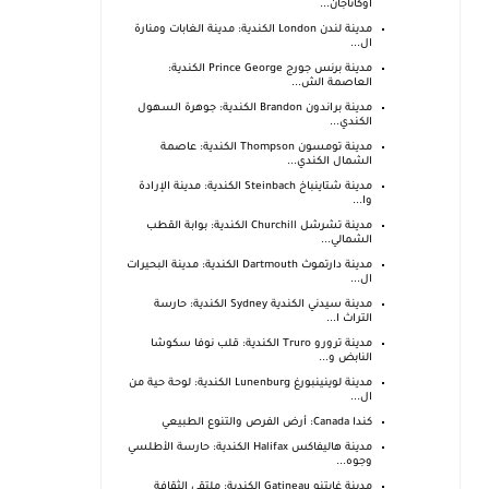
أوكاناجان...
مدينة لندن London الكندية: مدينة الغابات ومنارة
ال...
مدينة برنس جورج Prince George الكندية:
العاصمة الش...
مدينة براندون Brandon الكندية: جوهرة السهول
الكندي...
مدينة تومسون Thompson الكندية: عاصمة
الشمال الكندي...
مدينة شتاينباخ Steinbach الكندية: مدينة الإرادة
وا...
مدينة تشرشل Churchill الكندية: بوابة القطب
الشمالي...
مدينة دارتموث Dartmouth الكندية: مدينة البحيرات
ال...
مدينة سيدني الكندية Sydney الكندية: حارسة
التراث ا...
مدينة ترورو Truro الكندية: قلب نوفا سكوشا
النابض و...
مدينة لوينينبورغ Lunenburg الكندية: لوحة حية من
ال...
كندا Canada: أرض الفرص والتنوع الطبيعي
مدينة هاليفاكس Halifax الكندية: حارسة الأطلسي
وجوه...
مدينة غايتنو Gatineau الكندية: ملتقى الثقافة