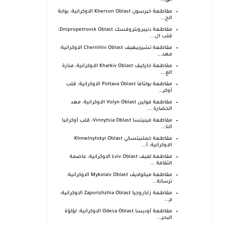
الق...
مقاطعة خيرسون Kherson Oblast الاوكرانية: بوابة
الج...
مقاطعة دنيبروبتروفسك Dnipropetrovsk Oblast:
قلب ال...
مقاطعة تشيرنيهيف Chernihiv Oblast الاوكرانية:
مهد...
مقاطعة خاركيف Kharkiv Oblast الاوكرانية: منارة
الع...
مقاطعة بولتافا Poltava Oblast الاوكرانية: قلب
أوكر...
مقاطعة فولين Volyn Oblast الاوكرانية: مهد
الحضارة ...
مقاطعة فينيتسا Vinnytsia Oblast: قلب أوكرانيا
النا...
مقاطعة خملنيتسكي Khmelnytskyi Oblast
الاوكرانية: أ...
مقاطعة لفيف Lviv Oblast الاوكرانية: عاصمة
الثقافة ...
مقاطعة ميكولايف Mykolaiv Oblast الاوكرانية:
ترسانة...
مقاطعة زاباروجيا Zaporizhzhia Oblast الاوكرانية:
م...
مقاطعة أوديسا Odesa Oblast الاوكرانية: لؤلؤة
البحر...