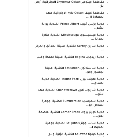
مقاطعة جيتومير Zhytomyr Oblast الاوكرانية: أرض
الغ...
مقاطعة كييف Kyiv Oblast الاوكرانية: مهد
الحضارة ال...
مدينة برنس ألبرت Prince Albert الكندية: بوابة
الشم...
مدينة ميسيسوجا Mississauga الكندية: منارة
الحداثة ...
مدينة ساري Surrey الكندية: مدينة الحدائق والمركز
ا...
مدينة ريدجاينا Regina الكندية: مدينة الملكة وقلب
ا...
مدينة ساسكاتون Saskatoon الكندية: مدينة
الجسور وجو...
مدينة ماونت بيرل Mount Pearl الكندية: مدينة
الصداق...
مدينة شارلوت تاون Charlottetown الكندية: مهد
الاتح...
مدينة سمرسايد Summerside الكندية: جوهرة
الساحل الغ...
مدينة كورنر بروك Corner Brook الكندية: عاصمة
الغرب...
مدينة سانت جونز St. John's الكندية: جوهرة
المحيط ا...
مدينة كيلونا Kelowna الكندية: لؤلؤة وادي