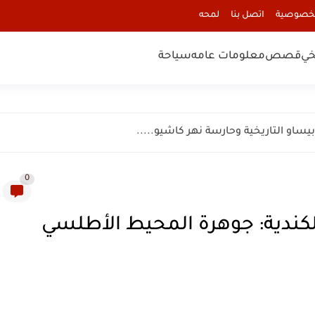
لخصوصية
اتصل بنا
لمحه
خي
قصص
معلومات عامه
سياحة
0
نة سانت جونز St. John's الكندية: جوهرة المحيط الأطلسي