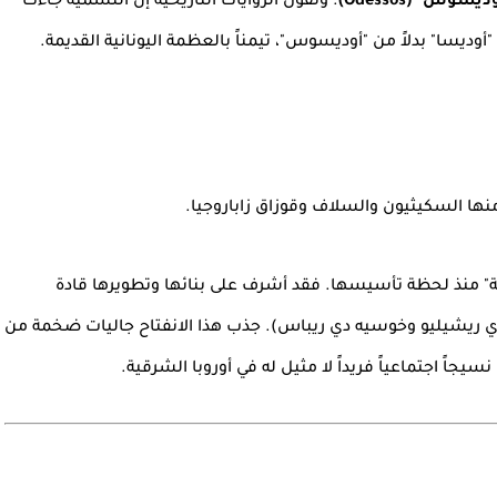
ديسوس" (Odessos)
. وتقول الروايات التاريخية إن التسمية جاءت
"أوديسا" بدلاً من "أوديسوس"، تيمناً بالعظمة اليونانية القديمة.
ا السكيثيون والسلاف وقوزاق زاباروجيا.
ية" منذ لحظة تأسيسها. فقد أشرف على بنائها وتطويرها قادة
 ريشيليو وخوسيه دي ريباس). جذب هذا الانفتاح جاليات ضخمة من
 نسيجاً اجتماعياً فريداً لا مثيل له في أوروبا الشرقية.