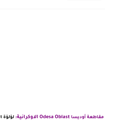
Odesa Oblast الاوكرانية
مقاطعة أوديسا
:
لؤلؤة ال