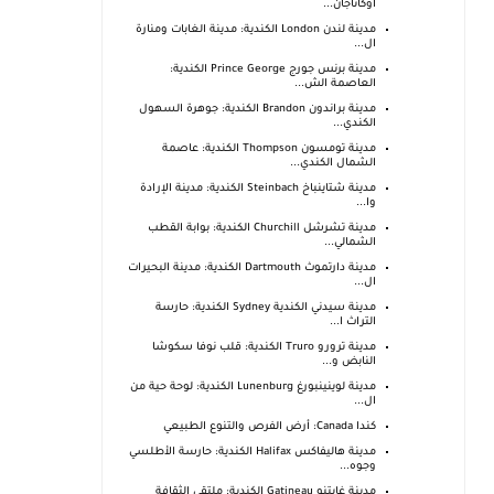
أوكاناجان...
مدينة لندن London الكندية: مدينة الغابات ومنارة
ال...
مدينة برنس جورج Prince George الكندية:
العاصمة الش...
مدينة براندون Brandon الكندية: جوهرة السهول
الكندي...
مدينة تومسون Thompson الكندية: عاصمة
الشمال الكندي...
مدينة شتاينباخ Steinbach الكندية: مدينة الإرادة
وا...
مدينة تشرشل Churchill الكندية: بوابة القطب
الشمالي...
مدينة دارتموث Dartmouth الكندية: مدينة البحيرات
ال...
مدينة سيدني الكندية Sydney الكندية: حارسة
التراث ا...
مدينة ترورو Truro الكندية: قلب نوفا سكوشا
النابض و...
مدينة لوينينبورغ Lunenburg الكندية: لوحة حية من
ال...
كندا Canada: أرض الفرص والتنوع الطبيعي
مدينة هاليفاكس Halifax الكندية: حارسة الأطلسي
وجوه...
مدينة غايتنو Gatineau الكندية: ملتقى الثقافة