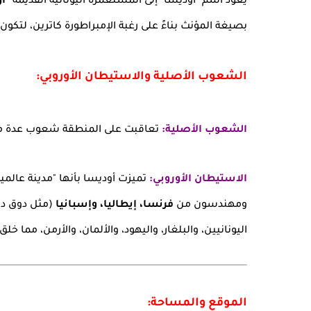
يعود اسم "أوديسا" إلى المستعمرة اليونانية القديمة
"أو
بصيغة المؤنث بناءً على رغبة الإمبراطورة كاترين، لتكون 
الشعوب الأصلية والاستيطان الأوروبي:
الشعوب الأصلية:
تعاقبت على المنطقة شعوب عدة منه
الاستيطان الأوروبي:
تميزت أوديسا بأنها "مدينة عالم
ومهندسون من
فرنسا، إيطاليا، وإسبانيا
(مثل دوق دي
اليونانيين، والبلغار، واليهود، والألمان، والأرمن، مما خلق
الموقع والمساحة: