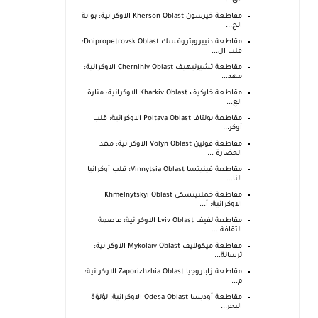
الق...
مقاطعة خيرسون Kherson Oblast الاوكرانية: بوابة
الج...
مقاطعة دنيبروبتروفسك Dnipropetrovsk Oblast:
قلب ال...
مقاطعة تشيرنيهيف Chernihiv Oblast الاوكرانية:
مهد...
مقاطعة خاركيف Kharkiv Oblast الاوكرانية: منارة
الع...
مقاطعة بولتافا Poltava Oblast الاوكرانية: قلب
أوكر...
مقاطعة فولين Volyn Oblast الاوكرانية: مهد
الحضارة ...
مقاطعة فينيتسا Vinnytsia Oblast: قلب أوكرانيا
النا...
مقاطعة خملنيتسكي Khmelnytskyi Oblast
الاوكرانية: أ...
مقاطعة لفيف Lviv Oblast الاوكرانية: عاصمة
الثقافة ...
مقاطعة ميكولايف Mykolaiv Oblast الاوكرانية:
ترسانة...
مقاطعة زاباروجيا Zaporizhzhia Oblast الاوكرانية:
م...
مقاطعة أوديسا Odesa Oblast الاوكرانية: لؤلؤة
البحر...