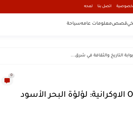
لخصوصية
اتصل بنا
لمحه
خي
قصص
معلومات عامه
سياحة
0
مقاطعة أوديسا Odesa Oblast الاوكرانية: لؤلؤة البحر الأسود