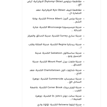
مقاطعة جيتومير Zhytomyr Oblast الاوكرانية: أرض
الغ...
مقاطعة كييف Kyiv Oblast الاوكرانية: مهد
الحضارة ال...
مدينة برنس ألبرت Prince Albert الكندية: بوابة
الشم...
مدينة ميسيسوجا Mississauga الكندية: منارة
الحداثة ...
مدينة ساري Surrey الكندية: مدينة الحدائق والمركز
ا...
مدينة ريدجاينا Regina الكندية: مدينة الملكة وقلب
ا...
مدينة ساسكاتون Saskatoon الكندية: مدينة
الجسور وجو...
مدينة ماونت بيرل Mount Pearl الكندية: مدينة
الصداق...
مدينة شارلوت تاون Charlottetown الكندية: مهد
الاتح...
مدينة سمرسايد Summerside الكندية: جوهرة
الساحل الغ...
مدينة كورنر بروك Corner Brook الكندية: عاصمة
الغرب...
مدينة سانت جونز St. John's الكندية: جوهرة
المحيط ا...
مدينة كيلونا Kelowna الكندية: لؤلؤة وادي