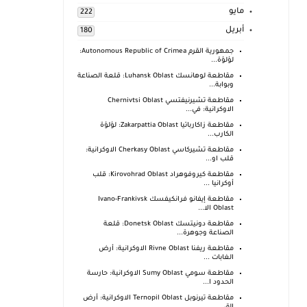
مايو
222
أبريل
180
جمهورية القرم Autonomous Republic of Crimea:
لؤلؤة...
مقاطعة لوهانسك Luhansk Oblast: قلعة الصناعة
وبوابة...
مقاطعة تشيرنيفتسي Chernivtsi Oblast
الاوكرانية: في...
مقاطعة زاكارباتيا Zakarpattia Oblast: لؤلؤة
الكارب...
مقاطعة تشيركاسي Cherkasy Oblast الاوكرانية:
قلب او...
مقاطعة كيروفوهراد Kirovohrad Oblast: قلب
أوكرانيا ...
مقاطعة إيفانو فرانكيفسك Ivano-Frankivsk
Oblast الا...
مقاطعة دونيتسك Donetsk Oblast: قلعة
الصناعة وجوهرة...
مقاطعة ريفنا Rivne Oblast الاوكرانية: أرض
الغابات ...
مقاطعة سومي Sumy Oblast الاوكرانية: حارسة
الحدود ا...
مقاطعة تيرنوبل Ternopil Oblast الاوكرانية: أرض