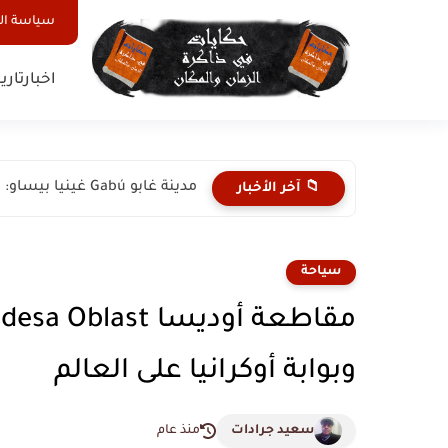
سياسة ا
اخبار
تاري
مدينة غابو Gabú غينيا بيساو: بوابة التاريخ والثقافة في شرق...
📁 آخر الأخبار
سياحة
وبوابة أوكرانيا على العالم
سعيد جرادات
منذ عام