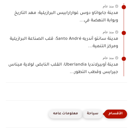
منذ عام
مدينة جابواتاو دوس غوارارابيس البرازيلية: مهد التاريخ
وبوابة النهضة في...
منذ عام
مدينة سانتو أندريه Santo André: قلب الصناعة البرازيلية
ومركز التنمية...
منذ عام
مدينة أوبيرلانديا Uberlandia: القلب النابض لولاية ميناس
جيرايس وقطب التطور...
سياحة
معلومات عامه