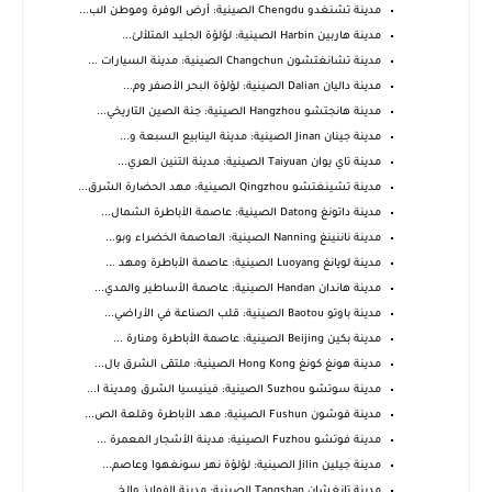
مدينة تشنغدو Chengdu الصينية: أرض الوفرة وموطن الب...
مدينة هاربين Harbin الصينية: لؤلؤة الجليد المتلألئ...
مدينة تشانغتشون Changchun الصينية: مدينة السيارات ...
مدينة داليان Dalian الصينية: لؤلؤة البحر الأصفر وم...
مدينة هانجتشو Hangzhou الصينية: جنة الصين التاريخي...
مدينة جينان Jinan الصينية: مدينة الينابيع السبعة و...
مدينة تاي يوان Taiyuan الصينية: مدينة التنين العري...
مدينة تشينغتشو Qingzhou الصينية: مهد الحضارة الشرق...
مدينة داتونغ Datong الصينية: عاصمة الأباطرة الشمال...
مدينة ناننينغ Nanning الصينية: العاصمة الخضراء وبو...
مدينة لويانغ Luoyang الصينية: عاصمة الأباطرة ومهد ...
مدينة هاندان Handan الصينية: عاصمة الأساطير والمدي...
مدينة باوتو Baotou الصينية: قلب الصناعة في الأراضي...
مدينة بكين Beijing الصينية: عاصمة الأباطرة ومنارة ...
مدينة هونغ كونغ Hong Kong الصينية: ملتقى الشرق بال...
مدينة سوتشو Suzhou الصينية: فينيسيا الشرق ومدينة ا...
مدينة فوشون Fushun الصينية: مهد الأباطرة وقلعة الص...
مدينة فوتشو Fuzhou الصينية: مدينة الأشجار المعمرة ...
مدينة جيلين Jilin الصينية: لؤلؤة نهر سونغهوا وعاصم...
مدينة تانغشان Tangshan الصينية: مدينة الفولاذ والخ...