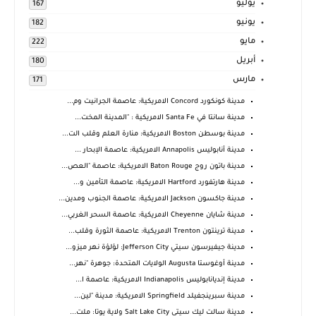
يوليو
167
يونيو
182
مايو
222
أبريل
180
مارس
171
مدينة كونكورد Concord الامريكية: عاصمة الجرانيت وم...
مدينة سانتا في Santa Fe الامريكية : "المدينة المخت...
مدينة بوسطن Boston الامريكية: منارة العلم وقلب الت...
مدينة أنابوليس Annapolis الامريكية: عاصمة الإبحار ...
مدينة باتون روج Baton Rouge الامريكية: عاصمة "العص...
مدينة هارتفورد Hartford الامريكية: عاصمة التأمين و...
مدينة جاكسون Jackson الامريكية: عاصمة الجنوب ومدين...
مدينة شايان Cheyenne الامريكية: عاصمة السحر الغربي...
مدينة ترينتون Trenton الامريكية: عاصمة الثورة وقلب...
مدينة جيفيرسون سيتي Jefferson City: لؤلؤة نهر ميزو...
مدينة أوغوستا Augusta الولايات المتحدة: جوهرة "نهر...
مدينة إنديانابوليس Indianapolis الامريكية: عاصمة ا...
مدينة سبرينجفيلد Springfield الامريكية: مدينة "لين...
مدينة سالت ليك سيتي Salt Lake City ولاية يوتا: ملت...