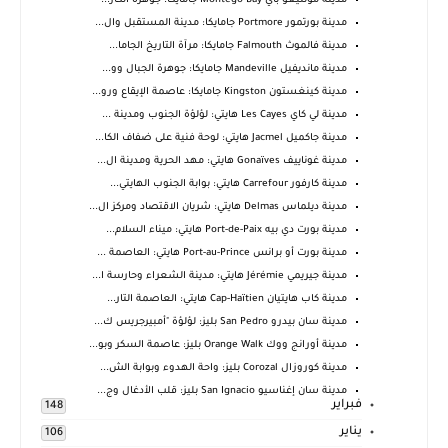
مدينة مونتيغو باي Montego Bay جامايكا: جوهرة الكار...
مدينة بورتمور Portmore جامايكا: مدينة المستقبل وال...
مدينة فالموث Falmouth جامايكا: مرآة التاريخ الجاما...
مدينة مانديفيل Mandeville جامايكا: جوهرة الجبال وو...
مدينة كينغستون Kingston جامايكا: عاصمة الإيقاع ورو...
مدينة لي كاي Les Cayes هايتي: لؤلؤة الجنوب ومدينة ...
مدينة جاكميل Jacmel هايتي: لوحة فنية على ضفاف الكا...
مدينة غوناييف Gonaïves هايتي: مهد الحرية ومدينة ال...
مدينة كارفور Carrefour هايتي: بوابة الجنوب الهايتي...
مدينة ديلماس Delmas هايتي: شريان الاقتصاد ومركز ال...
مدينة بورت دي بيه Port-de-Paix هايتي: ميناء السلام...
مدينة بورت أو برانس Port-au-Prince هايتي: العاصمة ...
مدينة جيريمي Jérémie هايتي: مدينة الشعراء وحارسة ا...
مدينة كاب هايتيان Cap-Haïtien هايتي: العاصمة التار...
مدينة سان بيدرو San Pedro بليز: لؤلؤة "أمبيرجريس ك...
مدينة أورانج ووك Orange Walk بليز: عاصمة السكر وبو...
مدينة كوروزال Corozal بليز: واحة الهدوء وبوابة الش...
مدينة سان إغناسيو San Ignacio بليز: قلب الأدغال وج...
فبراير
148
يناير
106