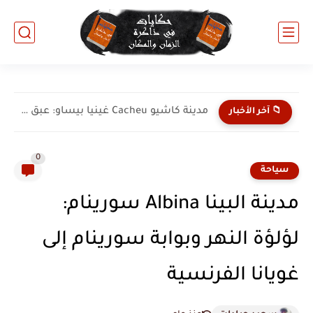
مدينة كاشيو Cacheu غينيا بيساو: عبق التاريخ الساحلي وتراث...
📁 آخر الأخبار
0
سياحة
مدينة البينا Albina سورينام:
لؤلؤة النهر وبوابة سورينام إلى
غويانا الفرنسية