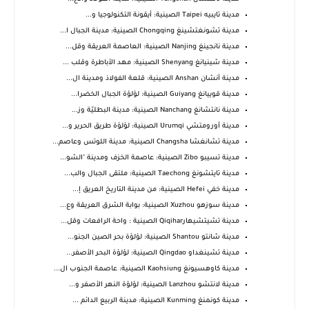
مدينة تايبيه Taipei الصينية: أيقونة التكنولوجيا و...
مدينة تشونغتشينغ Chongqing الصينية: مدينة الجبال ا...
مدينة نانجينغ Nanjing الصينية: العاصمة العريقة وقل...
مدينة شينيانغ Shenyang الصينية: مهد الأباطرة وقلب ...
مدينة أنشان Anshan الصينية: قلعة الفولاذ ومدينة ال...
مدينة قوييانغ Guiyang الصينية: لؤلؤة الجبال الخضرا...
مدينة نانتشانغ Nanchang الصينية: مدينة البطليّة وز...
مدينة أورومتشي Urumqi الصينية: لؤلؤة طريق الحرير و...
مدينة تشانغشا Changsha الصينية: مدينة اللوتس وعاصم...
مدينة تسيبو Zibo الصينية: عاصمة الخزف ومدينة "الشو...
مدينة تايتشونغ Taechong الصينية: ملتقى الجبال والب...
مدينة خفي Hefei الصينية: من مدينة التاريخ العريق إ...
مدينة سوزهو Xuzhou الصينية: بوابة الشرق العريقة وع...
مدينة تشيتشيهارQiqihar الصينية : واحة الرافعات وقل...
مدينة شانتو Shantou الصينية: لؤلؤة بحر الصين الجنو...
مدينة تشينغداو Qingdao الصينية: لؤلؤة البحر الأصفر...
مدينة كاوهسيونغ Kaohsiung الصينية: عاصمة الجنوب ال...
مدينة لانتشو Lanzhou الصينية: لؤلؤة النهر الأصفر و...
مدينة كونمنغ Kunming الصينية: مدينة الربيع الدائم ...