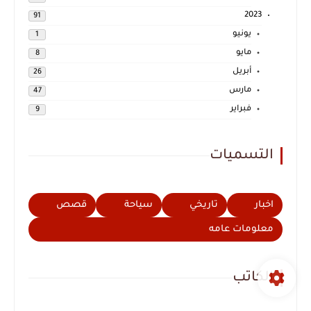
2023
91
يونيو
1
مايو
8
أبريل
26
مارس
47
فبراير
9
التسميات
اخبار
تاريخي
سياحة
قصص
معلومات عامه
الكاتب