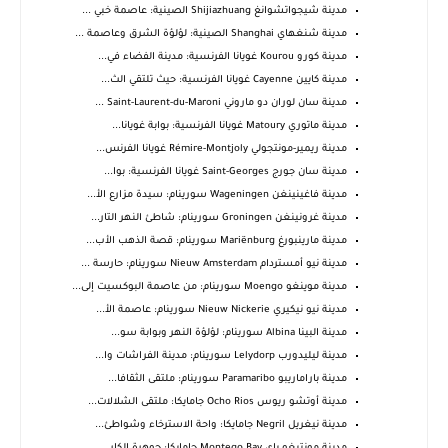
مدينة شيجواتشوانغ Shijiazhuang الصينية: عاصمة خبي ...
مدينة شنغهاي Shanghai الصينية: لؤلؤة الشرق وعاصمة ...
مدينة كورو Kourou غويانا الفرنسية: مدينة الفضاء في...
مدينة كايين Cayenne غويانا الفرنسية: حيث تلتقي الث...
مدينة سان لوران دو ماروني Saint-Laurent-du-Maroni ...
مدينة ماتوري Matoury غويانا الفرنسية: بوابة غويانا...
مدينة ريمير-مونتجولي Rémire-Montjoly غويانا الفرنس...
مدينة سان جورج Saint-Georges غويانا الفرنسية: بوا...
مدينة فاغينينغن Wageningen سورينام: سيدة مزارع الأ...
مدينة غرونينغن Groningen سورينام: شاطئ النهر التار...
مدينة مارينبورغ Mariënburg سورينام: قصة الذهب الأب...
مدينة نيو أمستردام Nieuw Amsterdam سورينام: حارسة ...
مدينة موينغو Moengo سورينام: من عاصمة البوكسيت إلى...
مدينة نيو نيكيري Nieuw Nickerie سورينام: عاصمة الأ...
مدينة البينا Albina سورينام: لؤلؤة النهر وبوابة سو...
مدينة ليليدورب Lelydorp سورينام: مدينة الفراشات وا...
مدينة باراماريبو Paramaribo سورينام: ملتقى الثقافا...
مدينة أوتشو ريوس Ocho Rios جامايكا: ملتقى الشلالات...
مدينة نيغريل Negril جامايكا: واحة الاسترخاء وشواطئ...