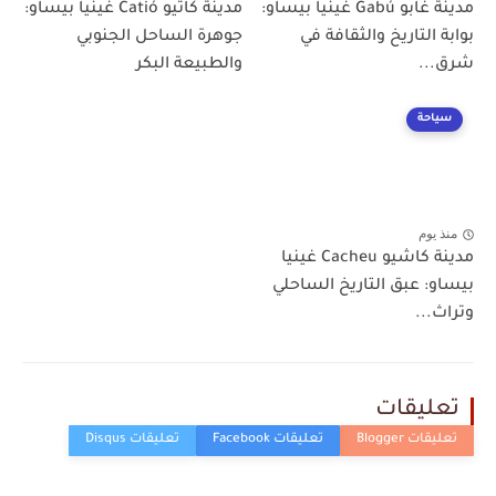
مدينة غابو Gabú غينيا بيساو:
مدينة كاتيو Catió غينيا بيساو:
بوابة التاريخ والثقافة في
جوهرة الساحل الجنوبي
شرق...
والطبيعة البكر
سياحة
منذ يوم
مدينة كاشيو Cacheu غينيا
بيساو: عبق التاريخ الساحلي
وتراث...
تعليقات