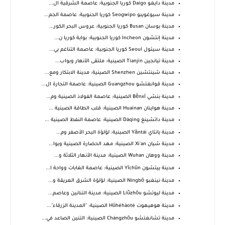
مدينة دايغو Daigo كوريا الجنوبية: عاصمة الشرقية ال...
مدينة سيوغويبو Seogwipo كوريا الجنوبية: عاصمة الجم...
مدينة بوسان Busan كوريا الجنوبية: عروس البحر الكور...
مدينة إنتشون Incheon كوريا الجنوبية: بوابة كوريا ن...
مدينة سيئول Seoul كوريا الجنوبية: عاصمة التناغم بي...
مدينة تيانجين Tianjin الصينية: ملتقى الأنهار وبواب...
مدينة شينتشين Shenzhen الصينية: مدينة الابتكار ومع...
مدينة قوانغتشو Guangzhou الصينية: عاصمة التجارة ال...
مدينة بنشي Běnxī الصينية: عاصمة الفولاذ الصينية وم...
مدينة هواينان Huainan الصينية: قلب الطاقة الصينية ...
مدينة داتشينغ Dàqìng الصينية: عاصمة النفط الصينية ...
مدينة يانتاي Yāntái الصينية: لؤلؤة البحر الأصفر وم...
مدينة شيان Xi'an الصينية: مهد الحضارة الصينية وبوا...
مدينة ووهان Wuhan الصينية: مدينة الأنهار الثلاثة و...
مدينة ييتشون Yīchūn الصينية: عاصمة الغابات وواحة ا...
مدينة نينغبو Níngbō الصينية: لؤلؤة الشرق العريقة و...
مدينة ليوتشو Liǔzhōu الصينية: مدينة التنانين وعاصم...
مدينة هوهيهوت Hūhéhàotè الصينية: "المدينة الزرقاء"...
مدينة تشانغتشو Chángzhōu الصينية: التنين الصاعد في...