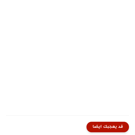
قد يعجبك ايضا