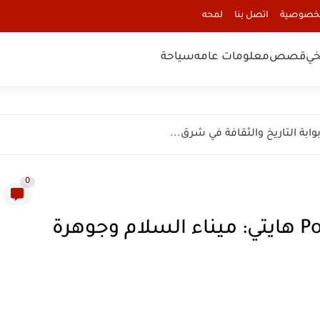
لخصوصية
اتصل بنا
لمحه
خي
قصص
معلومات عامه
سياحة
0
مدينة بورت دي بيه Port-de-Paix هايتي: ميناء السلام وجوهرة