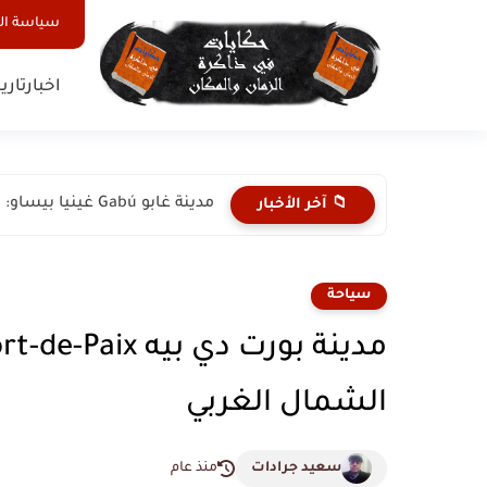
سياسة ا
اخبار
تاري
مدينة غابو Gabú غينيا بيساو: بوابة التاريخ والثقافة في شرق...
📁 آخر الأخبار
سياحة
الشمال الغربي
سعيد جرادات
منذ عام