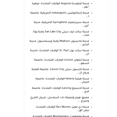
مدينة أوغوستا Augusta الولايات المتحدة: جوهرة
"نهر...
مدينة إنديانابوليس Indianapolis الامريكية: عاصمة
ا...
مدينة سبرينجفيلد Springfield الامريكية: مدينة
"لين...
مدينة سالت ليك سيتي Salt Lake City ولاية يوتا:
ملت...
مدينة ماديسون Madison ولاية ويسكنسون: مدينة
البحير...
مدينة سانت بول St. Paul الولايات المتحدة: حارسة
ال...
مدينة لنكولن Lincoln الولايات المتحدة: عاصمة
السهو...
مدينة كارسون سيتي Carson City: عاصمة الفضة
وروح ال...
مدينة هيلينا Helena الولايات المتحدة: عاصمة
الجبال...
مدينة لانسينغ Lansing الولايات المتحدة: عاصمة
البح...
مضيق هرمز ومعركة ذات السلاسل: شريان التاريخ
وصراع ...
مدينة دي موين Des Moines الولايات المتحدة:
نبض الق...
مدينة مونتغمري Montgomery الولايات المتحدة: