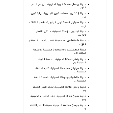
مدينة بوسان Busan كوريا الجنوبية: عروس البحر
الكور...
مدينة إنتشون Incheon كوريا الجنوبية: بوابة كوريا
ن...
مدينة سيئول Seoul كوريا الجنوبية: عاصمة التناغم
بي...
مدينة تيانجين Tianjin الصينية: ملتقى الأنهار
وبواب...
مدينة شينتشين Shenzhen الصينية: مدينة الابتكار
ومع...
مدينة قوانغتشو Guangzhou الصينية: عاصمة
التجارة ال...
مدينة بنشي Běnxī الصينية: عاصمة الفولاذ
الصينية وم...
مدينة هواينان Huainan الصينية: قلب الطاقة
الصينية ...
مدينة داتشينغ Dàqìng الصينية: عاصمة النفط
الصينية ...
مدينة يانتاي Yāntái الصينية: لؤلؤة البحر الأصفر
وم...
مدينة شيان Xi'an الصينية: مهد الحضارة الصينية
وبوا...
مدينة ووهان Wuhan الصينية: مدينة الأنهار الثلاثة
و...