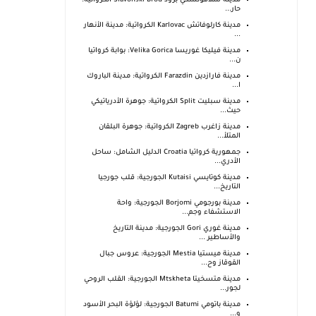
مدينة سلافونسكي برود Slavonski Brod الكرواتية:
حار...
مدينة كارلوفاتش Karlovac الكرواتية: مدينة الأنهار
...
مدينة فيليكا غوريسا Velika Gorica: بوابة كرواتيا
ن...
مدينة فارازدين Farazdin الكرواتية: مدينة الباروك
ا...
مدينة سبليت Split الكرواتية: جوهرة الأدرياتيكي
حيث...
مدينة زاغرب Zagreb الكرواتية: جوهرة البلقان
المتلأ...
جمهورية كرواتيا Croatia الدليل الشامل: ساحل
الأدري...
مدينة كوتايسي Kutaisi الجورجية: قلب جورجيا
التاريخ...
مدينة بورجومي Borjomi الجورجية: واحة
الاستشفاء وجم...
مدينة غوري Gori الجورجية: مدينة التاريخ
والأساطير ...
مدينة ميستيا Mestia الجورجية: عروس جبال
القوقاز وح...
مدينة متسخيتا Mtskheta الجورجية: القلب الروحي
لجور...
مدينة باتومي Batumi الجورجية: لؤلؤة البحر الأسود
و...