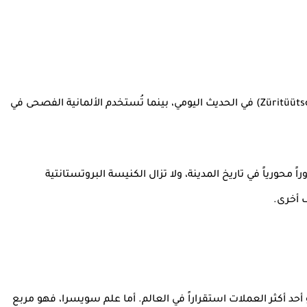
، وتحديداً "ألمانية زيورخ" (Züritüütsch) في الحديث اليومي، بينما تُستخدم الألمانية الفصحى في
 محورياً في تاريخ المدينة، ولا تزال الكنيسة البروتستانتية
ف أخرى.
 أحد أكثر العملات استقراراً في العالم. أما علم سويسرا، فهو مربع