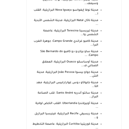
وسيمف...
مدينة نوفا إيغواسو Nova Iguaçu البرازيلية: القلب
ا...
مدينة ناتال Natal البرازيلية: مدينة الشمس الأبدية
...
مدينة تيريسينا Teresina البرازيلية: عاصمة
الشمس وا...
مدينة كامبو غراندي Campo Grande: جوهرة الغرب
البرا...
مدينة ساو برناردو دو كامبو São Bernardo do
Campo: ...
مدينة أوساسكو Osasco البرازيلية: العملاق
الصناعي ف...
مدينة جواو بيسوا João Pessoa البرازيلية: مدينة
الش...
مدينة جابواتاو دوس غوارارابيس البرازيلية: مهد
التا...
مدينة سانتو أندريه Santo André: قلب الصناعة
البراز...
مدينة أوبيرلانديا Uberlandia: القلب النابض لولاية
...
مدينة ريسيفي Recife البرازيلية: فينيسيا البرازيل
و...
مدينة كوريتيبا Curitiba البرازيلية: عاصمة التخطيط
...