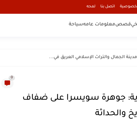
لخصوصية
اتصل بنا
لمحه
خي
قصص
معلومات عامه
سياحة
0
Zuric السويسرية: جوهرة سويسرا على ضفاف
يخ والحداثة