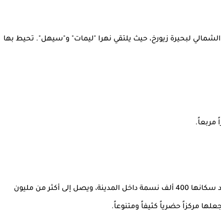
الشمالي لبحيرة زيورخ، حيث يلتقي نهرا "ليمات" و"سيهل". تحيط بها
تُعد أكبر مدينة في سويسرا، حيث يتجاوز عدد سكانها 400 ألف نسمة داخل المدينة، ويصل إلى أكثر من مليون