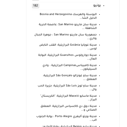
يونيو
182
البوسنة والهرسك Bosnia and Herzegovina
الدليل الشا...
مدينة سان مارينو San Marino: عاصمة الحرية
الشاهقة ...
جمهورية سان مارينو San Marino : جوهرة الجبال
وتاري...
مدينة غويانيا Goiânia البرازيلية: القلب النابض
لوس...
مدينة جوارولوس Guarulhos البرازيلية: البوابة
العال...
مدينة كامبيناسCampinas البرازيلية : وادي
السيليكون...
مدينة ساو غونزالو São Gonçalo البرازيلية:
العملاق ...
مدينة ساو لويز São Luís البرازيلية: جزيرة الحب
وال...
مدينة ماسايو Maceió البرازيلية: "الكريستال"
البراز...
مدينة دوق دي كاكسياس البرازيلية: العملاق
الصناعي و...
مدينة بورتو أليغري Porto Alegre : بوابة الجنوب
الب...
مدينة بيليم Belém البرازيلية: بوابة الأمازون