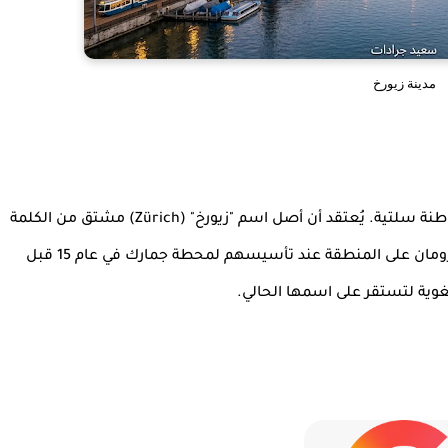
مدينة زيورخ
تعود جذور زيورخ إلى العصور القديمة، حيث بدأت كمستوطنة سلتية. يُعتقد أن أصل اسم "زيورخ" (Zürich) مشتق من الكلمة
الكلتية "تيريكوم" (Turicum)، وهو الاسم الذي أطلقه الرومان على المنطقة عند تأسيسهم لمحطة جمارك في عام 15 قبل
غوية لتستقر على اسمها الحالي.