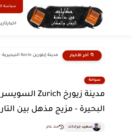
سياسة ا
اخبار
تاري
مدينة إيلورين Ilorin النيجيرية: مدينة الجمال والتراث الإسلامي العريق في...
📁 آخر الأخبار
سياحة
مدينة زيورخ h
البحيرة - مزيج مذهل بين التار
سعيد جرادات
منذ عام