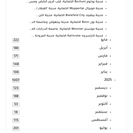
مدينة بوخوم Bochum الالمانية: قلب الرور النابض ومس...
مدينة فوبرتال Wuppertal الالمانية: مدينة "القطار ا...
مدينة بيلفيلد Bielefeld City الالمانية: مدينة التن...
مدينة بون Bonn الالمانية: مدينة بيتهوفن وعاصمة الد...
مدينة مونستر Monster الالمانية: عاصمة الدراجات اله...
مدينة كارلسروه Karlsruhe الالمانية: مدينة المروحة ...
مايو
222
أبريل
180
مارس
171
فبراير
148
يناير
106
2025
1007
ديسمبر
123
نوفمبر
188
أكتوبر
53
سبتمبر
18
أغسطس
115
يوليو
201