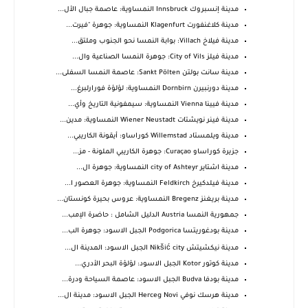
مدينة إنسبروك Innsbruck النمساوية: عاصمة جبال الأل...
مدينة كلاغنفورت Klagenfurt النمساوية: جوهرة "فيرت...
مدينة فيلاخ Villach: بوابة النمسا نحو الجنوب وملتق...
مدينة فيلز City of Vils: جوهرة النمسا الصناعية وال...
مدينة سانت بولتن Sankt Pölten: عاصمة النمسا السفلى...
مدينة دورنبيرن Dornbirn النمساوية: لؤلؤة فورارلبرغ...
مدينة فيينا Vienna النمساوية: سيمفونية التاريخ وأي...
مدينة فينر نويشتات Wiener Neustadt النمساوية: مدين...
مدينة ويلمستاد Willemstad كوراساو: أيقونة الكاريبي...
جزيرة كوراساو Curaçao: جوهرة الكاريبي الملونة - مز...
مدينة اشتاير city ​​of Ashteyr النمساوية: جوهرة ال...
مدينة فيلدكيرخ Feldkirch النمساوية: جوهرة العصور ا...
مدينة بريغنز Bregenz النمساوية: عروس بحيرة كونستان...
جمهورية النمسا Austria الدليل الشامل : حاضرة الإمب...
مدينة بودغوريتسا Podgorica الجبل الاسود: جوهرة الب...
مدينة نيكشيتش Nikšić city الجبل الاسود: المدينة ال...
مدينة كوتور Kotor الجبل الاسود: لؤلؤة البحر الأدري...
مدينة بودفا Budva الجبل الاسود: عاصمة السياحة ودرة...
مدينة هرسك نوفي Herceg Novi الجبل الاسود: مدينة ال...