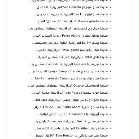
مدينة كامبيناسCampinas البرازيلية : وادي السيليكون...
مدينة ساو غونزالو São Gonçalo البرازيلية: العملاق ...
مدينة ساو لويز São Luís البرازيلية: جزيرة الحب وال...
مدينة ماسايو Maceió البرازيلية: "الكريستال" البراز...
مدينة دوق دي كاكسياس البرازيلية: العملاق الصناعي و...
مدينة بورتو أليغري Porto Alegre : بوابة الجنوب الب...
مدينة بيليم Belém البرازيلية: بوابة الأمازون وسيمف...
مدينة نوفا إيغواسو Nova Iguaçu البرازيلية: القلب ا...
مدينة ناتال Natal البرازيلية: مدينة الشمس الأبدية ...
مدينة تيريسينا Teresina البرازيلية: عاصمة الشمس وا...
مدينة كامبو غراندي Campo Grande: جوهرة الغرب البرا...
مدينة ساو برناردو دو كامبو São Bernardo do Campo: ...
مدينة أوساسكو Osasco البرازيلية: العملاق الصناعي ف...
مدينة جواو بيسوا João Pessoa البرازيلية: مدينة الش...
مدينة جابواتاو دوس غوارارابيس البرازيلية: مهد التا...
مدينة سانتو أندريه Santo André: قلب الصناعة البراز...
مدينة أوبيرلانديا Uberlandia: القلب النابض لولاية ...
مدينة ريسيفي Recife البرازيلية: فينيسيا البرازيل و...
مدينة كوريتيبا Curitiba البرازيلية: عاصمة التخطيط ...
مدينة بيلو هوريزونتي Belo Horizonte: "الأفق الجميل...