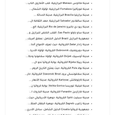
مدينة ماناوس Manaus البرازيلية: قلب الأمازون الناب...
مدينة فورتاليزا Fortaleza البرازيلية: لؤلؤة الشمال...
مدينة برازيليا Brasilia البرازيلية: مدينة الحداثة ...
مدينة سالفادور Salvador البرازيلية: مهد الثقافة ال...
مدينة ريو دي جانيرو Rio de Janeiro البرازيلية: الع...
مدينة ساو باولو Sao Paulo: القلب النابض للبرازيل و...
جمهورية البرازيل Brazil الدليل الشامل: عملاق أمريك...
مدينة زادار Zadar الكرواتية: حيث تعزف الأمواج ألحا...
مدينة دوبروفنيك Dubrovnik الكرواتية: لؤلؤة الأدريا...
مدينة أوسييك Osijek الكرواتية: لؤلؤة سلافونيا وحكا...
مدينة رييكا Rijeka الكرواتية: بوابة كرواتيا نحو ال...
مدينة بولا Pula الكرواتية: حيث يمتزج التاريخ الروم...
مدينة سلافونسكي برود Slavonski Brod الكرواتية: حار...
مدينة كارلوفاتش Karlovac الكرواتية: مدينة الأنهار ...
مدينة فيليكا غوريسا Velika Gorica: بوابة كرواتيا ن...
مدينة فارازدين Farazdin الكرواتية: مدينة الباروك ا...
مدينة سبليت Split الكرواتية: جوهرة الأدرياتيكي حيث...
مدينة زاغرب Zagreb الكرواتية: جوهرة البلقان المتلأ...
جمهورية كرواتيا Croatia الدليل الشامل: ساحل الأدري...