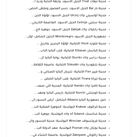
مدينة تيفات Tivat الجبل الاسود: وجهة النخبة ودرة ا...
مدينة بار Bar الجبل الاسود: جسر العصور وملتقى الحض...
مدينة أولسيني Ulcinj city الجبل الاسود: لؤلؤة الجن...
مدينة ستنيي Cetinje الجبل الاسود: العاصمة التاريخي...
مدينة زابلياك Zabljak city الجبل الاسود: جوهرة الج...
جمهورية الجبل الأسود Montenegro الدليل الشامل: لؤل...
مدينة فلوره Vlorë الالبانية: لؤلؤة البحرين وتاريخ ...
مدينة إلباسان Elbasan الالبانية: قلب ألبانيا الناب...
مدينة دراس Durrës city الالبانية: بوابة ألبانيا ال...
مدينة شقودرة Shkodër city الالبانية: عاصمة الثقافة...
مدينة فيير Fier الالبانية: شريان ألبانيا الصناعي و...
مدينة تيرانا Tirana الالبانية: قلب ألبانيا النابض ...
مدينة كامزا Kamëz city الالبانية: المدينة التي صعد...
مدينة كورتشي Korchi الالبانية: باريس ألبانيا ومهد ...
دليل جمهورية ألبانيا Albania الشامل: أرض النسور ال...
مدينة كراكوف Krakow البولندية: الجوهرة الملكية الت...
مدينة غدانسك city ​​of Gdansk البولندية: جوهرة الب...
مدينة فروتسواف Wroclaw البولندية: مدينة الجسور وال...
مدينة بوزنان Poznan city البولندية: مهد الدولة الب...
مدينة زاكوباني Zakopane البولندية: عاصمة الشتاء في...