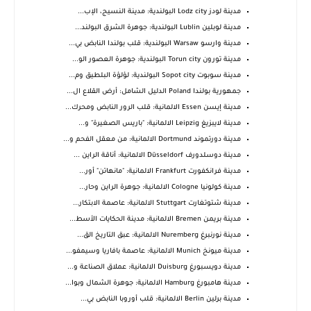
مدينة لودز Lodz city البولندية: مدينة النسيج، الإب...
مدينة لوبلين Lublin البولندية: جوهرة الشرق البولند...
مدينة وارسو Warsaw البولندية: قلب بولندا النابض بي...
مدينة تورون Torun city البولندية: جوهرة العصور الو...
مدينة سوبوت Sopot city البولندية: لؤلؤة البلطيق وم...
جمهورية بولندا Poland الدليل الشامل: أرض القلاع ال...
مدينة إيسن Essen الالمانية: قلب الرور النابض ومحرك...
مدينة لايبزيغ Leipzig الالمانية: "باريس الصغيرة" و...
مدينة دورتموند Dortmund الالمانية: من معقل الفحم و...
مدينة دوسلدورف Düsseldorf الالمانية: أناقة الراين ...
مدينة فرانكفورت Frankfurt الالمانية: "مانهاتن" أور...
مدينة كولونيا Cologne الالمانية: جوهرة الراين وحار...
مدينة شتوتغارت Stuttgart الالمانية: عاصمة الابتكار...
مدينة بريمن Bremen الالمانية: مدينة الحكايات الأسط...
مدينة نورنبرغ Nuremberg الالمانية: عبق التاريخ الق...
مدينة ميونخ Munich الالمانية: عاصمة بافاريا وسيمفو...
مدينة دويسبورغ Duisburg الالمانية: عملاق الصناعة و...
مدينة هامبورغ Hamburg الالمانية: جوهرة الشمال وبوا...
مدينة برلين Berlin الالمانية: قلب أوروبا النابض بي...