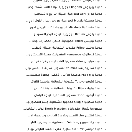
مدينة كوتايسي Kutaisi الجورجية: قلب جورجيا التاريخ...
مدينة بورجومي Borjomi الجورجية: واحة الاستشفاء وجم...
مدينة غوري Gori الجورجية: مدينة التاريخ والأساطير ...
مدينة ميستيا Mestia الجورجية: عروس جبال القوقاز وح...
مدينة متسخيتا Mtskheta الجورجية: القلب الروحي لجور...
مدينة باتومي Batumi الجورجية: لؤلؤة البحر الأسود و...
مدينة تبليسي Tbilisi الجورجية: ملتقى الحضارات وحكا...
مدينة بريليب Prilep مقدونيا الشمالية: مدينة الأبطا...
مدينة كومانوفو Kumanovo المقدونية: مدينة التعايش و...
مدينة فيليس Veles مقدونيا الشمالية: جوهرة نهر فارد...
مدينة ستروميتسا Strumica مقدونيا: مدينة الشمس والي...
مدينة برايا Praia عاصمة الرأس الأخضر: جوهرة الأطلس...
مدينة تيتوفو Tetovo مقدونيا الشمالية: عاصمة الثقاف...
مدينة بيتولا Bitola مقدونيا الشمالية: مدينة القناص...
مدينة أوهريد Ohrid مقدونيا الشمالية: لؤلؤة البلقان...
مدينة سكوبيا Skopje مقدونيا الشمالية: جسر العصور و...
جمهورية شمال مقدونيا North Macedonia الدليل الشامل...
مدينة لينتس Linz النمساوية: درة الدانوب وعاصمة الا...
مدينة زالتسبورغ Salzburg النمساوية: سيمفونية التار...
مدينة غراتس Graz النمساوية: قلب النمسا النابض وواح...