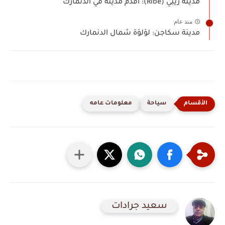
مدينة ريبي (Ribe): أقدم مدينة في الدنمارك
منذ عام
مدينة سكاجن: لؤلؤة شمال الدنمارك
سياحة
معلومات عامه
سعيد جرادات