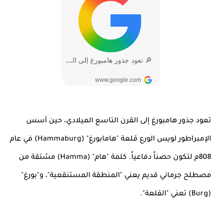
تعود جذور هامبورغ إلى القرن التاسع الميلادي، حين أسس
الإمبراطور لويس الورع قلعة "هامابورغ" (Hammaburg) في عام
808م لتكون حصناً دفاعياً. كلمة "هام" (Hamma) مشتقة من
مصطلح جرماني قديم يعني "المنطقة المستنقعية"، و"بورغ"
(Burg) تعني "القلعة".