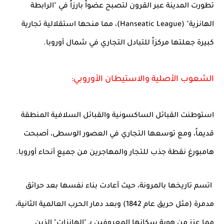
تطورت المدينة عبر القرون لتصبح عضواً بارزاً في "الرابطة
الهانزية" (Hanseatic League)، مما منحها استقلالية تجارية
كبيرة جعلتها مركزاً للتبادل التجاري في شمال أوروبا.
الشعوب الأصلية والاستيطان الأوروبي:
استوطنت القبائل الساكسونية والقبائل السلافية المنطقة
قديماً، ومع توسعها التجاري في العصور الوسطى، أصبحت
هامبورغ نقطة جذب للتجار والمهاجرين من جميع أنحاء أوروبا.
اتسم تاريخها بالمرونة، حيث أعادت بناء نفسها بعد حرائق
مدمرة (مثل حريق عام 1842) وبعد دمار الحرب العالمية الثانية،
مما عزز من هوية سكانها المعروفين بـ "الهانزات" الذين