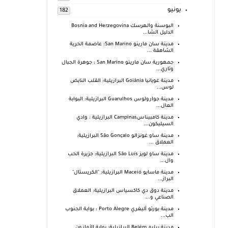
يونيو
182
البوسنة والهرسك Bosnia and Herzegovina
الدليل الشا...
مدينة سان مارينو San Marino: عاصمة الحرية
الشاهقة ...
جمهورية سان مارينو San Marino : جوهرة الجبال
وتاري...
مدينة غويانيا Goiânia البرازيلية: القلب النابض
لوس...
مدينة جوارولوس Guarulhos البرازيلية: البوابة
العال...
مدينة كامبيناسCampinas البرازيلية : وادي
السيليكون...
مدينة ساو غونزالو São Gonçalo البرازيلية:
العملاق ...
مدينة ساو لويز São Luís البرازيلية: جزيرة الحب
وال...
مدينة ماسايو Maceió البرازيلية: "الكريستال"
البراز...
مدينة دوق دي كاكسياس البرازيلية: العملاق
الصناعي و...
مدينة بورتو أليغري Porto Alegre : بوابة الجنوب
الب...
مدينة بيليم Belém البرازيلية: بوابة الأمازون