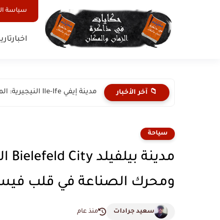
سياسة ا
اخبار
تاري
مدينة باوتشي Bauchi النيجيرية: لؤلؤة السياحة والتاريخ العريق في شمال...
📁 آخر الأخبار
سياحة
مدين
ومحرك الصناعة في قلب فيست
سعيد جرادات
منذ عام