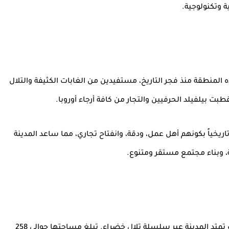
ة وتكنولوجية.
المنطقة منذ فجر التاريخ، مستفيدين من الغابات الكثيفة والتلال
ت بيلفيلد الحرفيين والتجار من كافة أرجاء أوروبا.
ريخياً بكونهم أهل عمل، ودقة، وانفتاح تجاري، مما ساعد المدينة
، وبناء مجتمع مستقر ومتنوع.
تتميز بيلفيلد بموقعها الفريد في "غابة تويوتوبورغ"، حيث تمتد المدينة عبر سلسلة تلال خضراء. تبلغ مساحتها حوالي 258