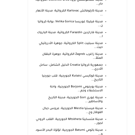
مدينة سلافونسكي برود Slavonski Brod الكرواتية:
حار...
مدينة كارلوفاتش Karlovac الكرواتية: مدينة الأنهار
...
مدينة فيليكا غوريسا Velika Gorica: بوابة كرواتيا
ن...
مدينة فارازدين Farazdin الكرواتية: مدينة الباروك
ا...
مدينة سبليت Split الكرواتية: جوهرة الأدرياتيكي
حيث...
مدينة زاغرب Zagreb الكرواتية: جوهرة البلقان
المتلأ...
جمهورية كرواتيا Croatia الدليل الشامل: ساحل
الأدري...
مدينة كوتايسي Kutaisi الجورجية: قلب جورجيا
التاريخ...
مدينة بورجومي Borjomi الجورجية: واحة
الاستشفاء وجم...
مدينة غوري Gori الجورجية: مدينة التاريخ
والأساطير ...
مدينة ميستيا Mestia الجورجية: عروس جبال
القوقاز وح...
مدينة متسخيتا Mtskheta الجورجية: القلب الروحي
لجور...
مدينة باتومي Batumi الجورجية: لؤلؤة البحر الأسود
و...