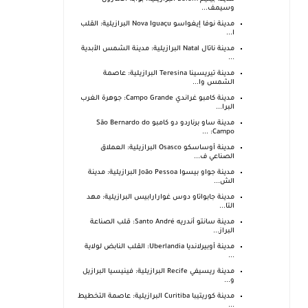
وسيمف...
مدينة نوفا إيغواسو Nova Iguaçu البرازيلية: القلب
ا...
مدينة ناتال Natal البرازيلية: مدينة الشمس الأبدية
...
مدينة تيريسينا Teresina البرازيلية: عاصمة
الشمس وا...
مدينة كامبو غراندي Campo Grande: جوهرة الغرب
البرا...
مدينة ساو برناردو دو كامبو São Bernardo do
Campo: ...
مدينة أوساسكو Osasco البرازيلية: العملاق
الصناعي ف...
مدينة جواو بيسوا João Pessoa البرازيلية: مدينة
الش...
مدينة جابواتاو دوس غوارارابيس البرازيلية: مهد
التا...
مدينة سانتو أندريه Santo André: قلب الصناعة
البراز...
مدينة أوبيرلانديا Uberlandia: القلب النابض لولاية
...
مدينة ريسيفي Recife البرازيلية: فينيسيا البرازيل
و...
مدينة كوريتيبا Curitiba البرازيلية: عاصمة التخطيط
...