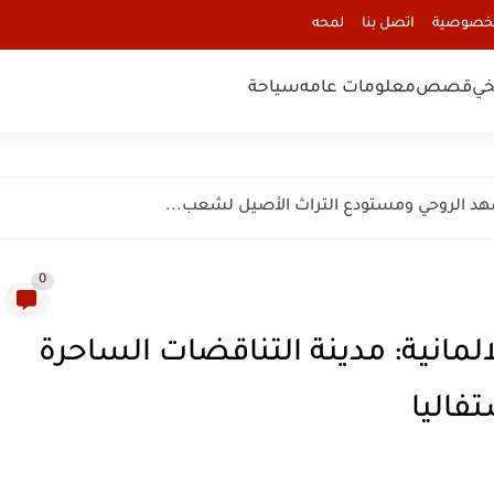
لخصوصية
اتصل بنا
لمحه
خي
قصص
معلومات عامه
سياحة
0
ة بيلفيلد Bielefeld City الالمانية: مدينة التناقضات الساحرة
فاليا