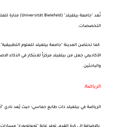
تُعد "جامعة بيلفيل
التخصصات.
كما تحتضن المدينة "جامعة بيلفيلد للعلوم التطبيقية"، ا
الأكاديمي جعل من بيلفيلد مركزاً للابتكار في الذكاء ال
والباحثين.
الرياضة:
الرياضة في بيلفيلد ذات طابع حماسي؛ حيث يُعد نادي "أرمينيا بيلفيلد" ( Arminia Bielefeld
بالإضافة إلى كرة القدم، توفر غابة "تويوتوبورغ" مسارا