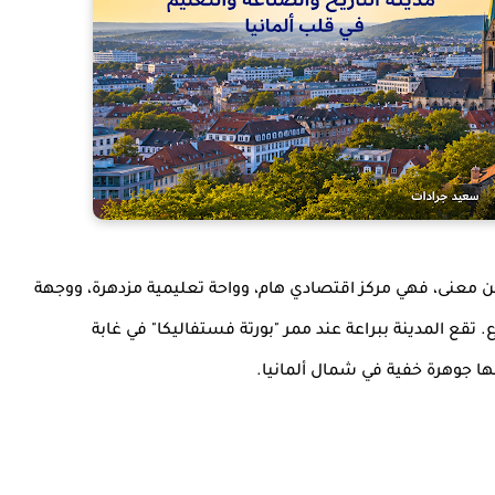
من معنى، فهي مركز اقتصادي هام، وواحة تعليمية مزدهرة، ووجهة
 تقع المدينة ببراعة عند ممر "بورتة فستفاليكا" في غابة
علها جوهرة خفية في شمال ألمانيا.