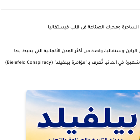
الساحرة ومحرك الصناعة في قلب فيستفاليا
الواقعة في ولاية شمال الراين-وستفاليا، واحدة من أكثر المدن الألمانية التي يحيط بها
الغموض الجذاب، حتى أنها تحولت إلى "مزحة أسطورية" شهيرة في ألمانيا تُعرف بـ "مؤامرة بيلفيلد" (Bielefeld Conspiracy)