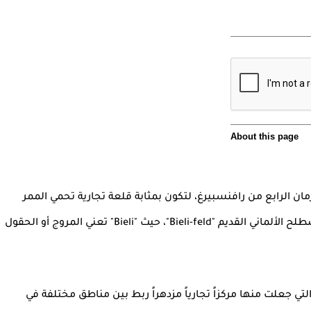
ام 1214 على يد الكونت هيرمان الرابع من رافنسبيرغ، لتكون بمثابة قلعة تجارية تحمي الممر
الجبلي الهام. اشتق اسم "بيلفيلد" (Bielefeld) من المصطلح الألماني القديم "Bieli-feld"، حيث "Bieli" تعني المروج أو الحقول
تي جعلت منها مركزاً تجارياً مزدهراً ربط بين مناطق مختلفة في