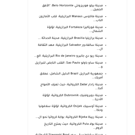
مدينة بيلو هوريزونتي Belo Horizonte: "الأفق
الجميل...
مدينة ماناوس Manaus البرازيلية: قلب الأمازون
الناب...
مدينة فورتاليزا Fortaleza البرازيلية: لؤلؤة
الشمال...
مدينة برازيليا Brasilia البرازيلية: مدينة الحداثة ...
مدينة سالفادور Salvador البرازيلية: مهد الثقافة
ال...
مدينة ريو دي جانيرو Rio de Janeiro البرازيلية: الع...
مدينة ساو باولو Sao Paulo: القلب النابض للبرازيل
و...
جمهورية البرازيل Brazil الدليل الشامل: عملاق
أمريك...
مدينة زادار Zadar الكرواتية: حيث تعزف الأمواج
ألحا...
مدينة دوبروفنيك Dubrovnik الكرواتية: لؤلؤة
الأدريا...
مدينة أوسييك Osijek الكرواتية: لؤلؤة سلافونيا
وحكا...
مدينة رييكا Rijeka الكرواتية: بوابة كرواتيا نحو ال...
مدينة بولا Pula الكرواتية: حيث يمتزج التاريخ
الروم...