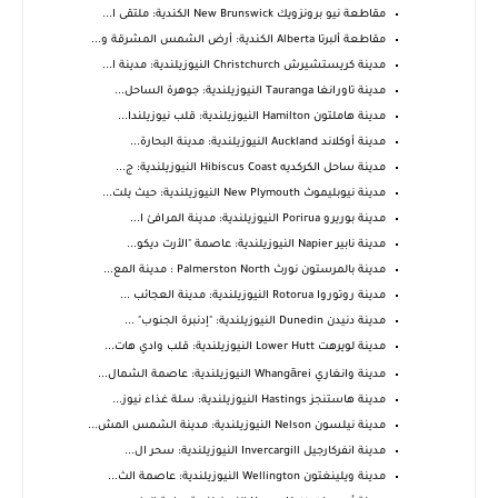
مقاطعة نيو برونزويك New Brunswick الكندية: ملتقى ا...
مقاطعة ألبرتا Alberta الكندية: أرض الشمس المشرقة و...
مدينة كريستشيرش Christchurch النيوزيلندية: مدينة ا...
مدينة تاورانغا Tauranga النيوزيلندية: جوهرة الساحل...
مدينة هاملتون Hamilton النيوزيلندية: قلب نيوزيلندا...
مدينة أوكلاند Auckland النيوزيلندية: مدينة البحارة...
مدينة ساحل الكركديه Hibiscus Coast النيوزيلندية: ج...
مدينة نيوبليموث New Plymouth النيوزيلندية: حيث يلت...
مدينة بوريرو Porirua النيوزيلندية: مدينة المرافئ ا...
مدينة نابير Napier النيوزيلندية: عاصمة "الأرت ديكو...
مدينة بالمرستون نورث Palmerston North : مدينة المع...
مدينة روتوروا Rotorua النيوزيلندية: مدينة العجائب ...
مدينة دنيدن Dunedin النيوزيلندية: "إدنبرة الجنوب" ...
مدينة لويرهت Lower Hutt النيوزيلندية: قلب وادي هات...
مدينة وانغاري Whangārei النيوزيلندية: عاصمة الشمال...
مدينة هاستنجز Hastings النيوزيلندية: سلة غذاء نيوز...
مدينة نيلسون Nelson النيوزيلندية: مدينة الشمس المش...
مدينة انفركارجيل Invercargill النيوزيلندية: سحر ال...
مدينة ويلينغتون Wellington النيوزيلندية: عاصمة الث...