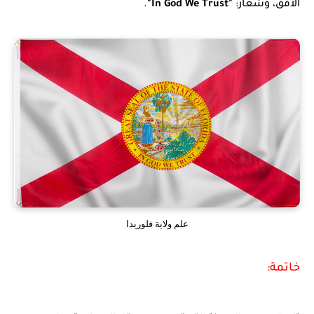
الأفق، وشعار:
"In God We Trust"
.
علم ولاية فلوريدا
خاتمة: