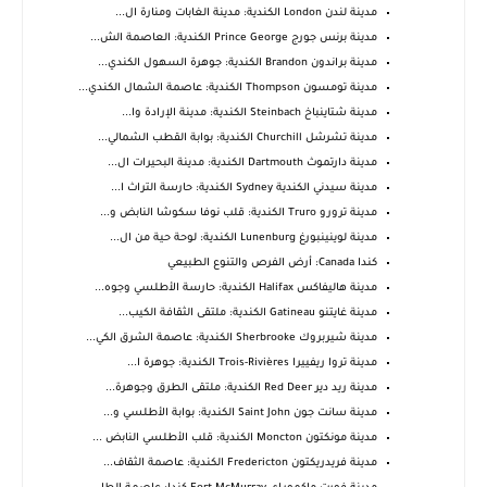
مدينة لندن London الكندية: مدينة الغابات ومنارة ال...
مدينة برنس جورج Prince George الكندية: العاصمة الش...
مدينة براندون Brandon الكندية: جوهرة السهول الكندي...
مدينة تومسون Thompson الكندية: عاصمة الشمال الكندي...
مدينة شتاينباخ Steinbach الكندية: مدينة الإرادة وا...
مدينة تشرشل Churchill الكندية: بوابة القطب الشمالي...
مدينة دارتموث Dartmouth الكندية: مدينة البحيرات ال...
مدينة سيدني الكندية Sydney الكندية: حارسة التراث ا...
مدينة ترورو Truro الكندية: قلب نوفا سكوشا النابض و...
مدينة لوينينبورغ Lunenburg الكندية: لوحة حية من ال...
كندا Canada: أرض الفرص والتنوع الطبيعي
مدينة هاليفاكس Halifax الكندية: حارسة الأطلسي وجوه...
مدينة غايتنو Gatineau الكندية: ملتقى الثقافة الكيب...
مدينة شيربروك Sherbrooke الكندية: عاصمة الشرق الكي...
مدينة تروا ريفييرا Trois-Rivières الكندية: جوهرة ا...
مدينة ريد دير Red Deer الكندية: ملتقى الطرق وجوهرة...
مدينة سانت جون Saint John الكندية: بوابة الأطلسي و...
مدينة مونكتون Moncton الكندية: قلب الأطلسي النابض ...
مدينة فريدريكتون Fredericton الكندية: عاصمة الثقاف...