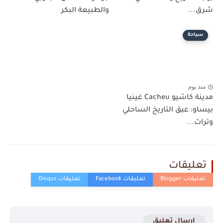
شرق...
والطبيعة البكر
سياحة
منذ يوم
مدينة كاشيو Cacheu غينيا
بيساو: عبق التاريخ الساحلي
وتراث...
تعليقات
إرسال تعليق