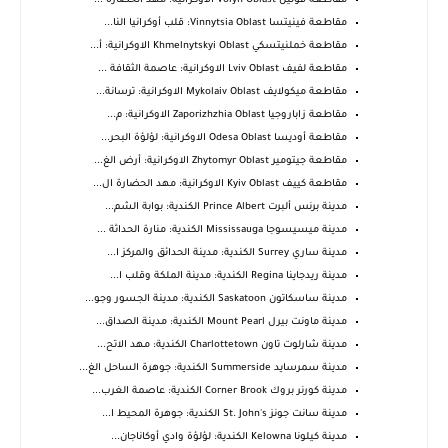
مقاطعة فولين Volyn Oblast الاوكرانية: مهد الحضارة ...
مقاطعة فينيتسا Vinnytsia Oblast: قلب أوكرانيا النا...
مقاطعة خملنيتسكي Khmelnytskyi Oblast الاوكرانية: أ...
مقاطعة لفيف Lviv Oblast الاوكرانية: عاصمة الثقافة ...
مقاطعة ميكولايف Mykolaiv Oblast الاوكرانية: ترسانة...
مقاطعة زاباروجيا Zaporizhzhia Oblast الاوكرانية: م...
مقاطعة أوديسا Odesa Oblast الاوكرانية: لؤلؤة البحر...
مقاطعة جيتومير Zhytomyr Oblast الاوكرانية: أرض الغ...
مقاطعة كييف Kyiv Oblast الاوكرانية: مهد الحضارة ال...
مدينة برنس ألبرت Prince Albert الكندية: بوابة الشم...
مدينة ميسيسوجا Mississauga الكندية: منارة الحداثة ...
مدينة ساري Surrey الكندية: مدينة الحدائق والمركز ا...
مدينة ريدجاينا Regina الكندية: مدينة الملكة وقلب ا...
مدينة ساسكاتون Saskatoon الكندية: مدينة الجسور وجو...
مدينة ماونت بيرل Mount Pearl الكندية: مدينة الصداق...
مدينة شارلوت تاون Charlottetown الكندية: مهد الاتح...
مدينة سمرسايد Summerside الكندية: جوهرة الساحل الغ...
مدينة كورنر بروك Corner Brook الكندية: عاصمة الغرب...
مدينة سانت جونز St. John's الكندية: جوهرة المحيط ا...
مدينة كيلونا Kelowna الكندية: لؤلؤة وادي أوكاناجان...