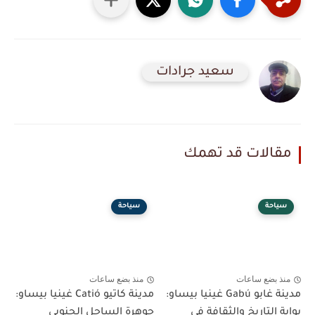
سعيد جرادات
مقالات قد تهمك
سياحة
سياحة
منذ بضع ساعات
منذ بضع ساعات
مدينة غابو Gabú غينيا بيساو:
مدينة كاتيو Catió غينيا بيساو:
بوابة التاريخ والثقافة في
جوهرة الساحل الجنوبي