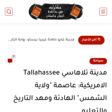
مدينة كاتيو Catió غينيا بيساو: جوهرة الساحل الجنوبي والطبيعة البكر
📁 آخر الأخبار
0
سياحة
مدينة تلاهاسي Tallahassee
الامريكية: عاصمة "ولاية
الشمس" الهادئة ومهد التاريخ
والتعليم