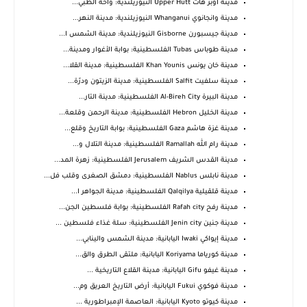
مدينة أوبر هات Upper Hutt النيوزيلندية: واحة الطبي...
مدينة وانجانوي Whanganui النيوزيلندية: مدينة النهر...
مدينة جيسبورن Gisborne النيوزيلندية: مدينة الشمس ا...
مدينة طوباس Tubas الفلسطينية: بوابة الأغوار ومدينة...
مدينة خان يونس Khan Younis الفلسطينية: مدينة القلا...
مدينة سلفيت Salfit الفلسطينية: مدينة الزيتون ودرّة...
مدينة البيرة Al-Bireh City الفلسطينية: مدينة التار...
مدينة الخليل Hebron الفلسطينية: مدينة الرحمن وقلعة...
مدينة غزة هاشم Gaza الفلسطينية: بوابة التاريخ وقلع...
مدينة رام الله Ramallah الفلسطينية: مدينة التلال و...
مدينة القدس الشريف Jerusalem الفلسطينية: زهرة المد...
مدينة نابلس Nablus الفلسطينية: دمشق الصغرى وقلب فل...
مدينة قلقيلية Qalqilya الفلسطينية: مدينة الجواهر ا...
مدينة رفح Rafah city الفلسطينية: بوابة فلسطين الجن...
مدينة جنين Jenin city الفلسطينية: سلة غذاء فلسطين ...
مدينة إيواكي Iwaki اليابانية: مدينة الشمس والينابي...
مدينة كورياما Koriyama اليابانية: ملتقى الطرق والق...
مدينة غيفو Gifu اليابانية: مدينة القلاع التاريخية ...
مدينة فوكوي Fukui اليابانية: أرض التاريخ العريق وم...
مدينة كيوتو Kyoto اليابانية: العاصمة الإمبراطورية ...