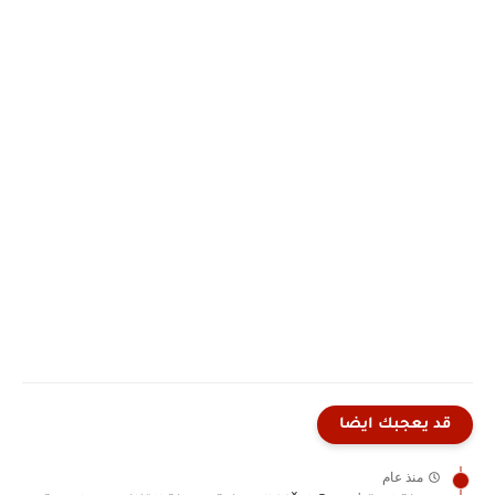
قد يعجبك ايضا
منذ عام