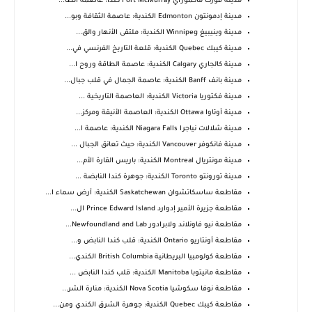
مدينة فورت ماكموراي Fort McMurray كندا: عاصمة الطا...
مدينة إدمونتون Edmonton الكندية: عاصمة الثقافة وبو...
مدينة وينيبيغ Winnipeg الكندية: ملتقى الأنهار والق...
مدينة كيبك Quebec الكندية: قلعة التاريخ الفرنسي في...
مدينة كالجاري Calgary الكندية: عاصمة الطاقة وروح ا...
مدينة بانف Banff الكندية: عاصمة الجمال في قلب جبال...
مدينة فكتوريا Victoria الكندية: العاصمة التاريخية ...
مدينة أوتاوا Ottawa الكندية: العاصمة الأنيقة ومركز...
مدينة شلالات نياجرا Niagara Falls الكندية: عاصمة ا...
مدينة فانكوفر Vancouver الكندية: حيث تعانق الجبال ...
مدينة مونتريال Montreal الكندية: باريس القارة الأم...
مدينة تورونتو Toronto الكندية: جوهرة كندا النابضة ...
مقاطعة ساسكاتشوان Saskatchewan الكندية: أرض سماء ا...
مقاطعة جزيرة الأمير إدوارد Prince Edward Island ال...
مقاطعة نيو فاونلاند ولابرادور Newfoundland and Lab...
مقاطعة أونتاريو Ontario الكندية: قلب كندا النابض و...
مقاطعة كولومبيا البريطانية British Columbia الكندي...
مقاطعة مانيتوبا Manitoba الكندية: قلب كندا النابض ...
مقاطعة نوفا سكوشيا Nova Scotia الكندية: منارة الشر...
مقاطعة كيبك Quebec الكندية: جوهرة الشرق الكندي ومن...