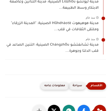
مدينة ليوتشو Liǔzhōu الصينية: مدينة التنانين وعاصمة
الابتكار وسط الطبيعة...
منذ عام
مدينة هوهيهوت Hūhéhàotè الصينية: "المدينة الزرقاء"
وملتقى الثقافات في قلب...
منذ عام
مدينة تشانغتشو Chángzhōu الصينية: التنين الصاعد في
قلب الدلتا وجوهرة...
سياحة
معلومات عامه