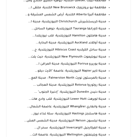
مقاطعة كيبك Quebec الكندية: جوهرة الشرق الكندي ومن...
مقاطعة نيو برونزويك New Brunswick الكندية: ملتقى ا...
مقاطعة ألبرتا Alberta الكندية: أرض الشمس المشرقة و...
مدينة كريستشيرش Christchurch النيوزيلندية: مدينة ا...
مدينة تاورانغا Tauranga النيوزيلندية: جوهرة الساحل...
مدينة هاملتون Hamilton النيوزيلندية: قلب نيوزيلندا...
مدينة أوكلاند Auckland النيوزيلندية: مدينة البحارة...
مدينة ساحل الكركديه Hibiscus Coast النيوزيلندية: ج...
مدينة نيوبليموث New Plymouth النيوزيلندية: حيث يلت...
مدينة بوريرو Porirua النيوزيلندية: مدينة المرافئ ا...
مدينة نابير Napier النيوزيلندية: عاصمة "الأرت ديكو...
مدينة بالمرستون نورث Palmerston North : مدينة المع...
مدينة روتوروا Rotorua النيوزيلندية: مدينة العجائب ...
مدينة دنيدن Dunedin النيوزيلندية: "إدنبرة الجنوب" ...
مدينة لويرهت Lower Hutt النيوزيلندية: قلب وادي هات...
مدينة وانغاري Whangārei النيوزيلندية: عاصمة الشمال...
مدينة هاستنجز Hastings النيوزيلندية: سلة غذاء نيوز...
مدينة نيلسون Nelson النيوزيلندية: مدينة الشمس المش...
مدينة انفركارجيل Invercargill النيوزيلندية: سحر ال...
مدينة ويلينغتون Wellington النيوزيلندية: عاصمة الث...