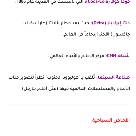
كوكا كولا (Coca-Cola):
التي تأسست في المدينة عام 1886.
دلتا إيرلاينز (Delta):
حيث يعد مطار أتلانتا (هارتسفيلد-
جاكسون) الأكثر ازدحاماً في العالم.
شبكة CNN:
مركز الإعلام والأنباء العالمي.
صناعة السينما
:
تُلقب بـ "هوليوود الجنوب" نظراً لتصوير مئات
الأفلام والمسلسلات العالمية فيها (مثل أفلام مارفل).
الأماكن السياحية: