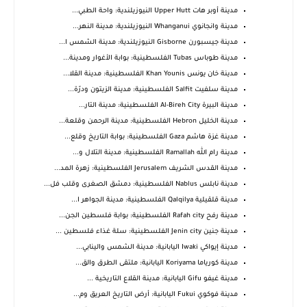
مدينة أوبر هات Upper Hutt النيوزيلندية: واحة الطبي...
مدينة وانجانوي Whanganui النيوزيلندية: مدينة النهر...
مدينة جيسبورن Gisborne النيوزيلندية: مدينة الشمس ا...
مدينة طوباس Tubas الفلسطينية: بوابة الأغوار ومدينة...
مدينة خان يونس Khan Younis الفلسطينية: مدينة القلا...
مدينة سلفيت Salfit الفلسطينية: مدينة الزيتون ودرّة...
مدينة البيرة Al-Bireh City الفلسطينية: مدينة التار...
مدينة الخليل Hebron الفلسطينية: مدينة الرحمن وقلعة...
مدينة غزة هاشم Gaza الفلسطينية: بوابة التاريخ وقلع...
مدينة رام الله Ramallah الفلسطينية: مدينة التلال و...
مدينة القدس الشريف Jerusalem الفلسطينية: زهرة المد...
مدينة نابلس Nablus الفلسطينية: دمشق الصغرى وقلب فل...
مدينة قلقيلية Qalqilya الفلسطينية: مدينة الجواهر ا...
مدينة رفح Rafah city الفلسطينية: بوابة فلسطين الجن...
مدينة جنين Jenin city الفلسطينية: سلة غذاء فلسطين ...
مدينة إيواكي Iwaki اليابانية: مدينة الشمس والينابي...
مدينة كورياما Koriyama اليابانية: ملتقى الطرق والق...
مدينة غيفو Gifu اليابانية: مدينة القلاع التاريخية ...
مدينة فوكوي Fukui اليابانية: أرض التاريخ العريق وم...