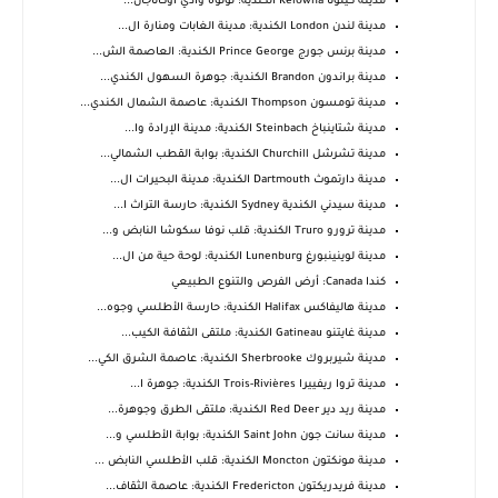
مدينة كيلونا Kelowna الكندية: لؤلؤة وادي أوكاناجان...
مدينة لندن London الكندية: مدينة الغابات ومنارة ال...
مدينة برنس جورج Prince George الكندية: العاصمة الش...
مدينة براندون Brandon الكندية: جوهرة السهول الكندي...
مدينة تومسون Thompson الكندية: عاصمة الشمال الكندي...
مدينة شتاينباخ Steinbach الكندية: مدينة الإرادة وا...
مدينة تشرشل Churchill الكندية: بوابة القطب الشمالي...
مدينة دارتموث Dartmouth الكندية: مدينة البحيرات ال...
مدينة سيدني الكندية Sydney الكندية: حارسة التراث ا...
مدينة ترورو Truro الكندية: قلب نوفا سكوشا النابض و...
مدينة لوينينبورغ Lunenburg الكندية: لوحة حية من ال...
كندا Canada: أرض الفرص والتنوع الطبيعي
مدينة هاليفاكس Halifax الكندية: حارسة الأطلسي وجوه...
مدينة غايتنو Gatineau الكندية: ملتقى الثقافة الكيب...
مدينة شيربروك Sherbrooke الكندية: عاصمة الشرق الكي...
مدينة تروا ريفييرا Trois-Rivières الكندية: جوهرة ا...
مدينة ريد دير Red Deer الكندية: ملتقى الطرق وجوهرة...
مدينة سانت جون Saint John الكندية: بوابة الأطلسي و...
مدينة مونكتون Moncton الكندية: قلب الأطلسي النابض ...
مدينة فريدريكتون Fredericton الكندية: عاصمة الثقاف...