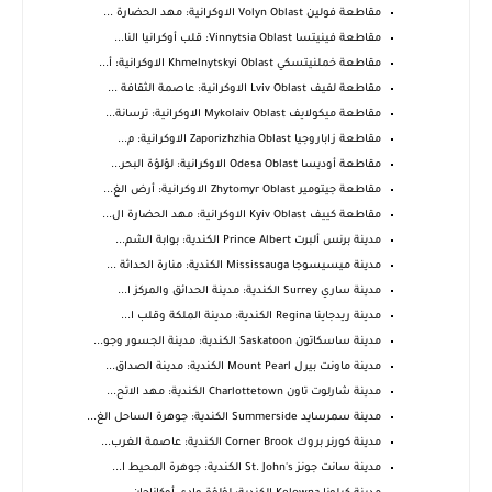
مقاطعة فولين Volyn Oblast الاوكرانية: مهد الحضارة ...
مقاطعة فينيتسا Vinnytsia Oblast: قلب أوكرانيا النا...
مقاطعة خملنيتسكي Khmelnytskyi Oblast الاوكرانية: أ...
مقاطعة لفيف Lviv Oblast الاوكرانية: عاصمة الثقافة ...
مقاطعة ميكولايف Mykolaiv Oblast الاوكرانية: ترسانة...
مقاطعة زاباروجيا Zaporizhzhia Oblast الاوكرانية: م...
مقاطعة أوديسا Odesa Oblast الاوكرانية: لؤلؤة البحر...
مقاطعة جيتومير Zhytomyr Oblast الاوكرانية: أرض الغ...
مقاطعة كييف Kyiv Oblast الاوكرانية: مهد الحضارة ال...
مدينة برنس ألبرت Prince Albert الكندية: بوابة الشم...
مدينة ميسيسوجا Mississauga الكندية: منارة الحداثة ...
مدينة ساري Surrey الكندية: مدينة الحدائق والمركز ا...
مدينة ريدجاينا Regina الكندية: مدينة الملكة وقلب ا...
مدينة ساسكاتون Saskatoon الكندية: مدينة الجسور وجو...
مدينة ماونت بيرل Mount Pearl الكندية: مدينة الصداق...
مدينة شارلوت تاون Charlottetown الكندية: مهد الاتح...
مدينة سمرسايد Summerside الكندية: جوهرة الساحل الغ...
مدينة كورنر بروك Corner Brook الكندية: عاصمة الغرب...
مدينة سانت جونز St. John's الكندية: جوهرة المحيط ا...