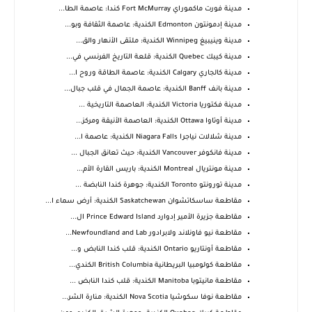
مدينة فورت ماكموراي Fort McMurray كندا: عاصمة الطا...
مدينة إدمونتون Edmonton الكندية: عاصمة الثقافة وبو...
مدينة وينيبيغ Winnipeg الكندية: ملتقى الأنهار والق...
مدينة كيبك Quebec الكندية: قلعة التاريخ الفرنسي في...
مدينة كالجاري Calgary الكندية: عاصمة الطاقة وروح ا...
مدينة بانف Banff الكندية: عاصمة الجمال في قلب جبال...
مدينة فكتوريا Victoria الكندية: العاصمة التاريخية ...
مدينة أوتاوا Ottawa الكندية: العاصمة الأنيقة ومركز...
مدينة شلالات نياجرا Niagara Falls الكندية: عاصمة ا...
مدينة فانكوفر Vancouver الكندية: حيث تعانق الجبال ...
مدينة مونتريال Montreal الكندية: باريس القارة الأم...
مدينة تورونتو Toronto الكندية: جوهرة كندا النابضة ...
مقاطعة ساسكاتشوان Saskatchewan الكندية: أرض سماء ا...
مقاطعة جزيرة الأمير إدوارد Prince Edward Island ال...
مقاطعة نيو فاونلاند ولابرادور Newfoundland and Lab...
مقاطعة أونتاريو Ontario الكندية: قلب كندا النابض و...
مقاطعة كولومبيا البريطانية British Columbia الكندي...
مقاطعة مانيتوبا Manitoba الكندية: قلب كندا النابض ...
مقاطعة نوفا سكوشيا Nova Scotia الكندية: منارة الشر...