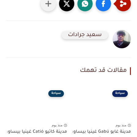
سعيد جرادات
مقالات قد تهمك
سياحة
سياحة
منذ يوم
منذ يوم
مدينة غابو Gabú غينيا بيساو:
مدينة كاتيو Catió غينيا بيساو: