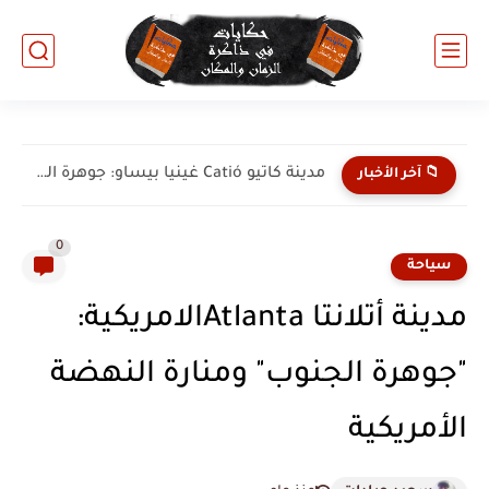
مدينة كاتيو Catió غينيا بيساو: جوهرة الساحل الجنوبي والطبيعة البكر
📁 آخر الأخبار
0
سياحة
مدينة أتلانتا Atlantaالامريكية:
"جوهرة الجنوب" ومنارة النهضة
الأمريكية