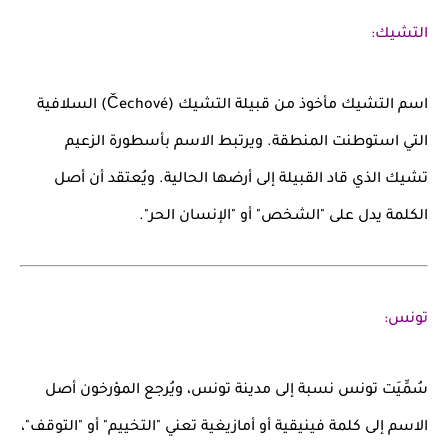
التشيك:
اسم
التشيك
مأخوذ من قبيلة
التشيك (Čechové)
السلافية
التي استوطنت المنطقة. ويرتبط الاسم بأسطورة الزعيم
تشيك
الذي قاد القبيلة إلى أرضها الحالية. ويُعتقد أن أصل
الكلمة يدل على "الشخص" أو "الإنسان الحر".
تونس:
سُمِّيَت
تونس
نسبة إلى
مدينة تونس
، ويُرجع المؤرخون أصل
الاسم إلى كلمة فينيقية أو أمازيغية تعني "التخييم" أو "التوقف"،