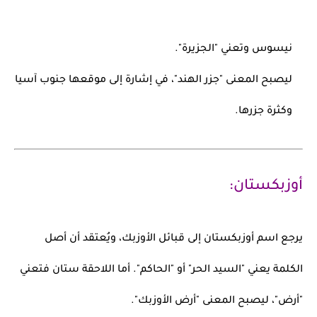
نيسوس
وتعني "الجزيرة".
ليصبح المعنى
"جزر الهند"
، في إشارة إلى موقعها جنوب آسيا
وكثرة جزرها.
أوزبكستان:
يرجع اسم
أوزبكستان
إلى قبائل
الأوزبك
، ويُعتقد أن أصل
الكلمة يعني "السيد الحر" أو "الحاكم". أما اللاحقة
ستان
فتعني
"أرض"، ليصبح المعنى "أرض الأوزبك".