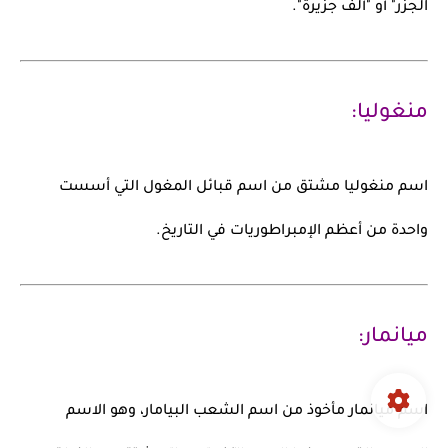
الجزر"
أو "ألف جزيرة".
منغوليا:
اسم
منغوليا
مشتق من اسم قبائل
المغول
التي أسست
واحدة من أعظم الإمبراطوريات في التاريخ.
ميانمار:
اسم
ميانمار
مأخوذ من اسم الشعب
البيامار
، وهو الاسم