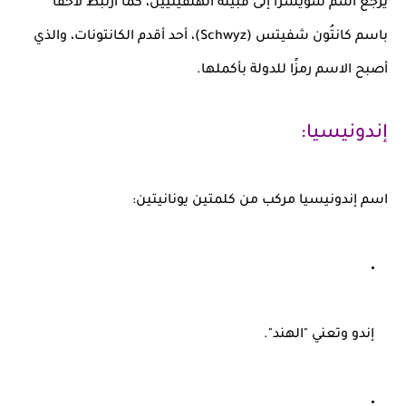
يرجع اسم
سويسرا
إلى قبيلة
الهلفيتيين
، كما ارتبط لاحقًا
باسم
كانتُون شفيتس (Schwyz)
، أحد أقدم الكانتونات، والذي
أصبح الاسم رمزًا للدولة بأكملها.
إندونيسيا:
اسم
إندونيسيا
مركب من كلمتين يونانيتين:
إندو
وتعني "الهند".