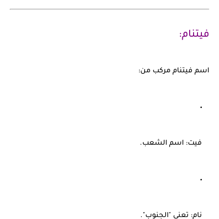
فيتنام:
اسم
فيتنام
مركب من:
فيت
: اسم الشعب.
نام
: تعني "الجنوب".