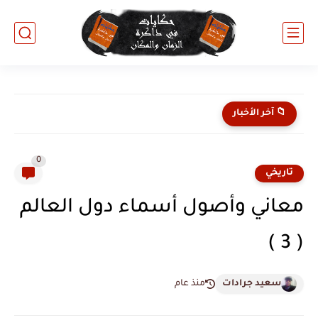
مدينة كاتيو Catió غينيا بيساو: جوهرة الساحل الجنوبي والطبيعة البكر
📁 آخر الأخبار
0
تاريخي
معاني وأصول أسماء دول العالم
( 3 )
سعيد جرادات
منذ عام