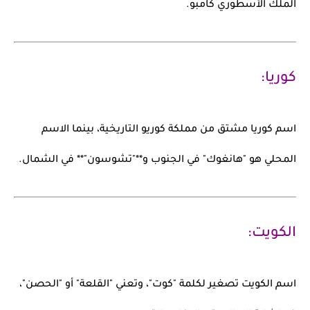
الملك الأسطوري
كامبو
.
كوريا:
اسم
كوريا
مشتق من مملكة
كوريو
التاريخية، بينما الاسم
المحلي هو
"هانغوك"
في الجنوب و**"تشوسون"** في الشمال.
الكويت:
اسم
الكويت
تصغير لكلمة
"كوت"
، وتعني "القلعة" أو "الحصن"،