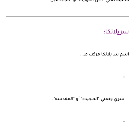
الكلمة تعني "أهل القوارب" أو "المجدفين".
سريلانكا:
اسم
سريلانكا
مركب من:
سري
وتعني "المجيدة" أو "المقدسة".